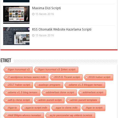
Maxima Dizi Scripti
15 Kasım 2016
RSS Otomatik Website Hazırlama Scripti
15 Kasım 2016
Etiket
6gen kurumsal v3
6gen kurumsal v3 Şirket scripti
7 wordpress teması warez indir
2015 E Ticaret scripti
2016 haber scripti
2017 haber scripti
aaalogo programı
adamz v1.3 blogger teması
adamz v1.3 blog teması
addmefast clone scripti
addmefast scripti
adf.ly clone scripti
admin paneli scripti
admin paneli template
Agar-io
agar.io scripti indir
agar io clone indir
Agar io scripti
Aktif Bilişim whmcs temaları
açılır pencereler wp eklenti ücretsiz