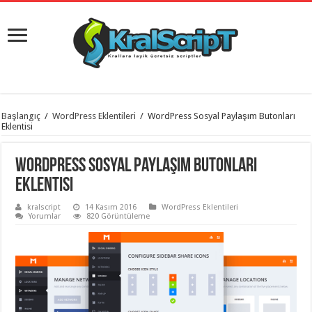
istanbul
Başlangıç
/
WordPress Eklentileri
/
WordPress Sosyal Paylaşım Butonları
organizasyon
Eklentisi
evden
eve
taşımacılık
,
WordPress Sosyal Paylaşım Butonları
gaziantep
organizasyon
,
Eklentisi
gaziantep
evden
kralscript
14 Kasım 2016
WordPress Eklentileri
eve
Yorumlar
820 Görüntüleme
taşımacılık
,
evden
eve
taşımacılık
,
gaziantep
evden
eve
taşımacılık
,
evden