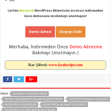
Like
Lütfen
Monarch
WordPress Eklentisini ücretsiz indirmeden
önce demosunu incelemeyi unutmayın!
Demo Adresi
Dosyayı İndir
Merhaba, İndirmeden Önce
Demo Adresine
Bakmayı Unutmayın..!
Rar Şifresi:
www.kralscript.com
Etiket
MONARCH EKLENTISI INDIR
SOSYAL PAYLAŞIM BUTONLARI EKLENTISI INDIR
ÜCRETSIZ MONARCH EKLENTISI
WORDPRESS EKLENTILERI
WORDPRESS MONARCH EKLENTISI
WORDPRESS SOSYAL MEDYA BUTONLARI