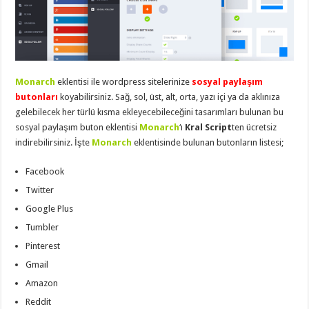
eve
taşımacılık
,
gaziantep
evden
eve
taşımacılık
,
gaziantep
evden
Monarch
eklentisi ile wordpress sitelerinize
sosyal paylaşım
eve
taşımacılık
,
butonları
koyabilirsiniz. Sağ, sol, üst, alt, orta, yazı içi ya da aklınıza
gaziantep
gelebilecek her türlü kısma ekleyecebileceğini tasarımları bulunan bu
evden
eve
sosyal paylaşım buton eklentisi
Monarch
‘ı
Kral Script
ten ücretsiz
taşımacılık
,
indirebilirsiniz. İşte
Monarch
eklentisinde bulunan butonların listesi;
gaziantep
evden
eve
Facebook
taşımacılık
,
evden
Twitter
eve
Google Plus
taşımacılık
,
gaziantep
Tumbler
asansörlü
taşıma
,
Pinterest
gaziantep
evden
Gmail
eve
taşımacılık
,
Amazon
gaziantep
Reddit
organizasyon
,