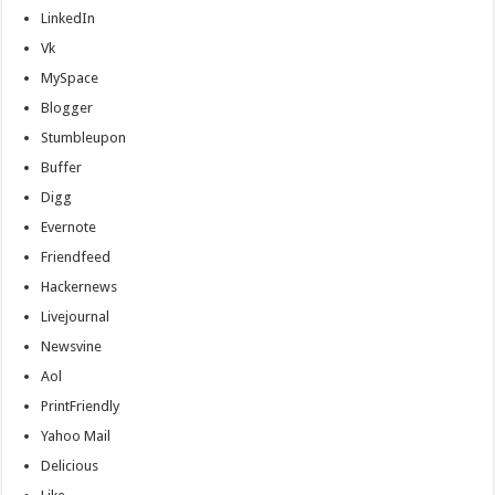
gaziantep
LinkedIn
organizasyon
,
gaziantep
Vk
organizasyon
,
gaziantep
MySpace
organizasyon
,
gaziantep
Blogger
organizasyon
,
Stumbleupon
gaziantep
organizasyon
,
Buffer
gaziantep
palyaço
,
Digg
twitter
takipçi
Evernote
hilesi
,
twitter
Friendfeed
takipçi
Hackernews
hilesi
,
instagram
Livejournal
takipçi
hilesi
,
Newsvine
Aol
PrintFriendly
Yahoo Mail
Delicious