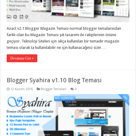
gaziantep
organizasyon
,
gaziantep
organizasyon
,
gaziantep
organizasyon
,
Axact v2.1 Blogger Magazin Teması normal blogger temalarından
gaziantep
organizasyon
,
farklı olan bu Magazin Teması şık tasarımı ile rakiplerinin önüne
gaziantep
geçiyor. Teknoloji Siteleri için sıkça kullanılan bir temadır magazin
organizasyon
,
gaziantep
teması olarak ta kullanılabilir ne için kullanacağınız sizin …
palyaço
,
twitter
Devamını Gör »
takipçi
hilesi
,
twitter
takipçi
Blogger Syahira v1.10 Blog Teması
hilesi
,
instagram
takipçi
12 Kasım 2016
Blogger Temaları
0
hilesi
,