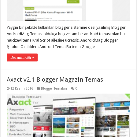
eve
taşımacılık
,
gaziantep
evden
eve
taşımacılık
,
Yaygın bir şekilde kullanılan blogger sistemine özel yazılmış Blogger
gaziantep
evden
AndroidMag Teması oldukça hoş ve tam bir android teması olan bu
eve
mucizevi tema Kral Script ailesine ücretsiz. AndroidMag Blogger
taşımacılık
,
Şablon Özellikleri: Android Tema: Bu tema Google …
gaziantep
evden
eve
Devamını Gör »
taşımacılık
,
gaziantep
evden
eve
Axact v2.1 Blogger Magazin Teması
taşımacılık
,
evden
eve
12 Kasım 2016
Blogger Temaları
0
taşımacılık
,
gaziantep
asansörlü
taşıma
,
gaziantep
evden
eve
taşımacılık
,
gaziantep
organizasyon
,