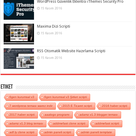
WordPress Güvenlik Eklentisi iThemes Security Pro
15 Kasım 2016
Maxima Dizi Scripti
15 Kasım 2016
RSS Otomatik Website Hazırlama Scripti
15 Kasım 2016
Etiket
6gen kurumsal v3
6gen kurumsal v3 Şirket scripti
7 wordpress teması warez indir
2015 E Ticaret scripti
2016 haber scripti
2017 haber scripti
aaalogo programı
adamz v1.3 blogger teması
adamz v1.3 blog teması
addmefast clone scripti
addmefast scripti
adf.ly clone scripti
admin paneli scripti
admin paneli template