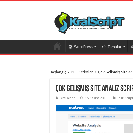
WordPress
Temalar
istanbul
organizasyon
Başlangıç
/
PHP Scriptler
/
Çok Gelişmiş Site Ana
evden
eve
taşımacılık
,
gaziantep
Çok Gelişmiş Site Analiz Scri
organizasyon
,
gaziantep
kralscript
15 Kasım 2016
PHP Script
evden
eve
taşımacılık
,
evden
eve
taşımacılık
,
gaziantep
evden