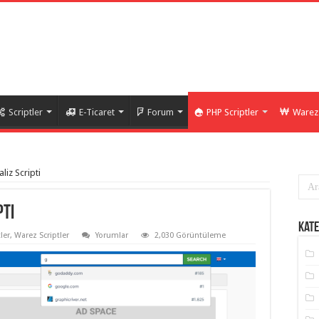
Scriptler
E-Ticaret
Forum
PHP Scriptler
Warez 
liz Scripti
pti
Kate
ler
,
Warez Scriptler
Yorumlar
2,030 Görüntüleme