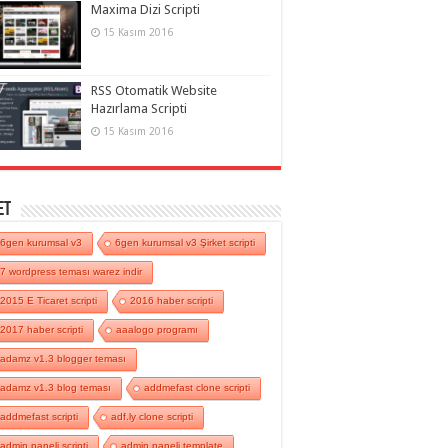
Maxima Dizi Scripti
15 Kasım 2016
RSS Otomatik Website
Hazırlama Scripti
15 Kasım 2016
et
6gen kurumsal v3
6gen kurumsal v3 Şirket scripti
7 wordpress teması warez indir
2015 E Ticaret scripti
2016 haber scripti
2017 haber scripti
aaalogo programı
adamz v1.3 blogger teması
adamz v1.3 blog teması
addmefast clone scripti
addmefast scripti
adf.ly clone scripti
admin paneli scripti
admin paneli template