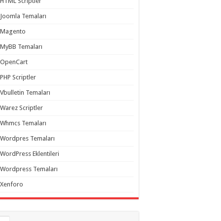
HTML Scriptler
Joomla Temaları
Magento
MyBB Temaları
OpenCart
PHP Scriptler
Vbulletin Temaları
Warez Scriptler
Whmcs Temaları
Wordpres Temaları
WordPress Eklentileri
Wordpress Temaları
Xenforo