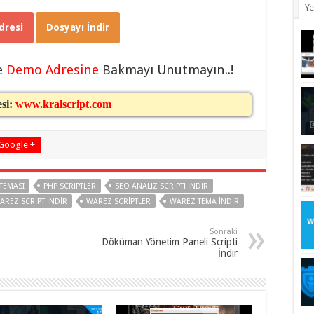
Ye
resi
Dosyayı İndir
e
Demo Adresine
Bakmayı Unutmayın..!
esi:
www.kralscript.com
Google +
TEMASI
PHP SCRIPTLER
SEO ANALIZ SCRIPTI INDIR
AREZ SCRIPT INDIR
WAREZ SCRIPTLER
WAREZ TEMA INDIR
Sonraki
Döküman Yönetim Paneli Scripti
İndir