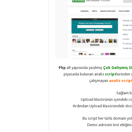
eve
taşımacılık
,
evden
eve
taşımacılık
,
gaziantep
evden
eve
taşımacılık
,
gaziantep
evden
eve
taşımacılık
,
gaziantep
evden
Php
alt yapısında yazılmış
Çok Gelişmiş Si
eve
taşımacılık
,
piyasada bulunan analiz
script
lerinden 
gaziantep
çalışmayan
analiz scrip
evden
eve
taşımacılık
,
Sağlam bi
evden
Upload klasörünün içendeki co
eve
taşımacılık
,
Ardından Upload klasöründeki dosya
gaziantep
asansörlü
taşıma
,
Bu script her türlü domain y
gaziantep
Demo adresini test ettiğini
evden
eve