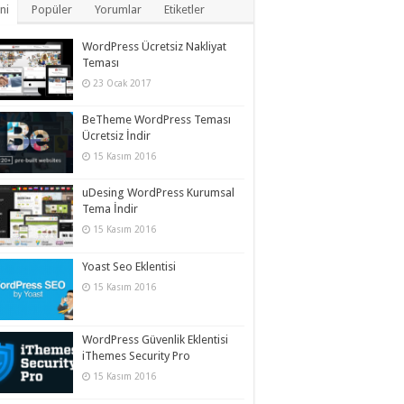
ni
Popüler
Yorumlar
Etiketler
WordPress Ücretsiz Nakliyat
Teması
23 Ocak 2017
BeTheme WordPress Teması
Ücretsiz İndir
15 Kasım 2016
uDesing WordPress Kurumsal
Tema İndir
15 Kasım 2016
Yoast Seo Eklentisi
15 Kasım 2016
WordPress Güvenlik Eklentisi
iThemes Security Pro
15 Kasım 2016