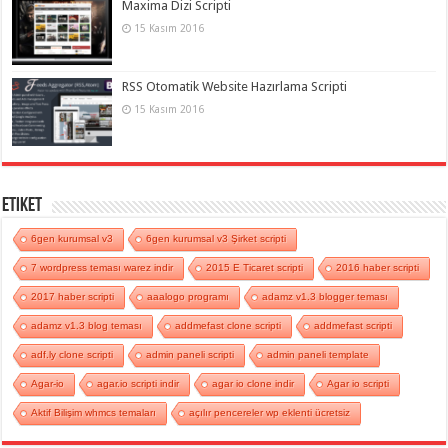
Maxima Dizi Scripti
15 Kasım 2016
RSS Otomatik Website Hazırlama Scripti
15 Kasım 2016
Etiket
6gen kurumsal v3
6gen kurumsal v3 Şirket scripti
7 wordpress teması warez indir
2015 E Ticaret scripti
2016 haber scripti
2017 haber scripti
aaalogo programı
adamz v1.3 blogger teması
adamz v1.3 blog teması
addmefast clone scripti
addmefast scripti
adf.ly clone scripti
admin paneli scripti
admin paneli template
Agar-io
agar.io scripti indir
agar io clone indir
Agar io scripti
Aktif Bilişim whmcs temaları
açılır pencereler wp eklenti ücretsiz