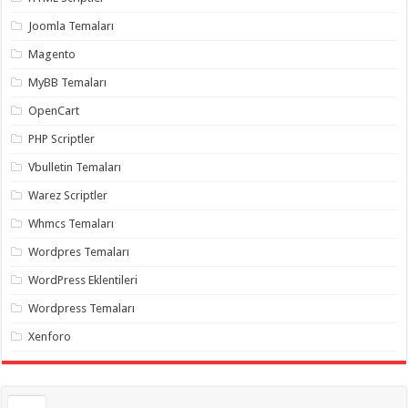
gaziantep
organizasyon
,
Joomla Temaları
gaziantep
organizasyon
,
Magento
gaziantep
organizasyon
,
MyBB Temaları
gaziantep
organizasyon
,
OpenCart
gaziantep
organizasyon
,
PHP Scriptler
gaziantep
palyaço
,
Vbulletin Temaları
twitter
takipçi
Warez Scriptler
hilesi
,
twitter
Whmcs Temaları
takipçi
hilesi
,
instagram
Wordpres Temaları
takipçi
hilesi
,
WordPress Eklentileri
Wordpress Temaları
Xenforo