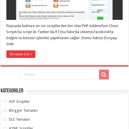
eve
taşımacılık
,
gaziantep
evden
eve
taşımacılık
,
Piyasada bulması en zor scriptlerden biri olan PHP Addmefast Clone
gaziantep
evden
Scripti bu script ile Twitter’da RT,YouTube’da izlenme,Facebook’ta
eve
beğeni ve benzeri işlemler yapılmasını sağlar. Demo Adresi Dosyayı
taşımacılık
,
İndir
gaziantep
evden
eve
Devamını Gör »
taşımacılık
,
gaziantep
evden
eve
taşımacılık
,
evden
eve
taşımacılık
,
Kategoriler
gaziantep
asansörlü
taşıma
,
ASP Scriptler
gaziantep
evden
Blogger Temaları
eve
taşımacılık
,
DLE Temaları
gaziantep
organizasyon
,
HTML Scriptler