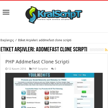
istanbul
Başlangıç
/
Etiket Arşivleri: addmefast clone scripti
organizasyon
evden
Etiket Arşivleri:
addmefast clone scripti
eve
taşımacılık
,
gaziantep
PHP Addmefast Clone Scripti
organizasyon
,
gaziantep
evden
12 Kasım 2016
PHP Scriptler
0
eve
taşımacılık
,
evden
eve
taşımacılık
,
gaziantep
evden
eve
taşımacılık
,
evden