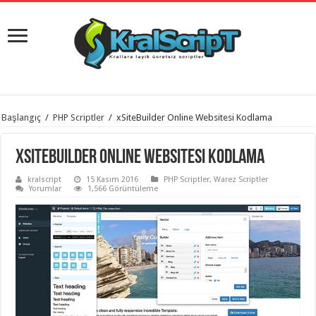
istanbul
Başlangıç
/
PHP Scriptler
/
xSiteBuilder Online Websitesi Kodlama
organizasyon
evden
eve
xSiteBuilder Online Websitesi Kodlama
taşımacılık
,
gaziantep
kralscript
15 Kasım 2016
PHP Scriptler
,
Warez Scriptler
organizasyon
,
Yorumlar
1,566 Görüntüleme
gaziantep
evden
eve
taşımacılık
,
evden
eve
taşımacılık
,
gaziantep
evden
eve
taşımacılık
,
evden