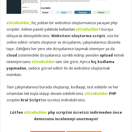
eve
taşımacılık
,
gaziantep
evden
eve
xSiteBuilder
, hiç yoktan bir websitesi oluşturmanıza yarayan php
taşımacılık
,
gaziantep
scripttir. Admin paneli şeklinde kullanılan
xSiteBuilder
‘ı
buraya
evden
tıklayarak
deneyebilirsiniz.
Websitesi oluşturma scripti
, size bir
eve
taşımacılık
,
online editör ortamı oluşturur ve dosyalarını, çalışmalarınızı düzenle
gaziantep
taşır. Gittiğiniz her yere site dosyalarınızı taşımak istemiyor ya da
evden
eve
cloud
sistemindeki dosyalarınızı sürekli indirip yeniden
upload
etmek
taşımacılık
,
istemiyorsanız
xSiteBuilder
tam site göre. Ayrıca
hiç kodlama
gaziantep
evden
yapmadan
, sadece görsel editör ile de websitesi oluşturmak
eve
mümkün.
taşımacılık
,
evden
eve
Tüm çalışmalarınızı burada oluşturup, kodlayıp, test edebilir ve her
taşımacılık
,
ortamdan tek tuşla ulaşıp devam edebilirsiniz.
xSiteBuilder
PHP
gaziantep
asansörlü
scriptini
Kral Script
‘ten ücretsiz indirebilirsiniz.
taşıma
,
gaziantep
evden
Lütfen
xSiteBuilder
php scriptini ücretsiz indirmeden önce
eve
demosunu incelemeyi unutmayın!
taşımacılık
,
gaziantep
organizasyon
,