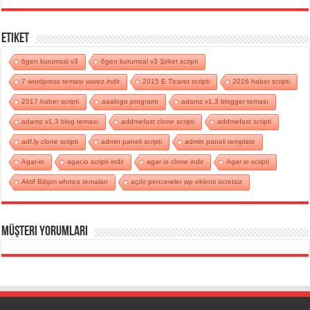
Etiket
6gen kurumsal v3
6gen kurumsal v3 Şirket scripti
7 wordpress teması warez indir
2015 E Ticaret scripti
2016 haber scripti
2017 haber scripti
aaalogo programı
adamz v1.3 blogger teması
adamz v1.3 blog teması
addmefast clone scripti
addmefast scripti
adf.ly clone scripti
admin paneli scripti
admin paneli template
Agar-io
agar.io scripti indir
agar io clone indir
Agar io scripti
Aktif Bilişim whmcs temaları
açılır pencereler wp eklenti ücretsiz
Müşteri Yorumları