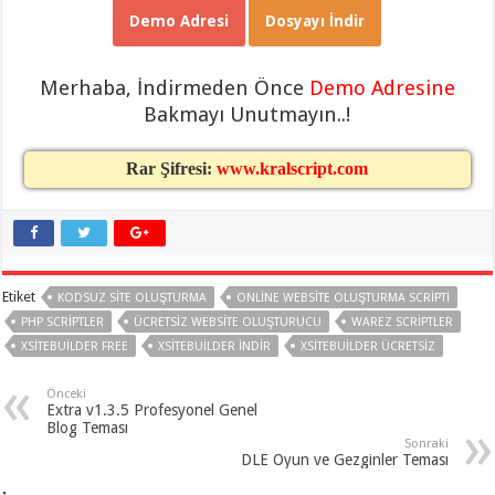
gaziantep
Demo Adresi
Dosyayı İndir
organizasyon
,
gaziantep
organizasyon
,
gaziantep
Merhaba, İndirmeden Önce
Demo Adresine
organizasyon
,
gaziantep
Bakmayı Unutmayın..!
organizasyon
,
gaziantep
organizasyon
,
Rar Şifresi:
www.kralscript.com
gaziantep
palyaço
,
twitter
takipçi
hilesi
,
twitter
takipçi
hilesi
,
Etiket
KODSUZ SITE OLUŞTURMA
ONLINE WEBSITE OLUŞTURMA SCRIPTI
instagram
takipçi
PHP SCRIPTLER
ÜCRETSIZ WEBSITE OLUŞTURUCU
WAREZ SCRIPTLER
hilesi
,
XSITEBUILDER FREE
XSITEBUILDER INDIR
XSITEBUILDER ÜCRETSIZ
Önceki
Extra v1.3.5 Profesyonel Genel
Blog Teması
Sonraki
DLE Oyun ve Gezginler Teması