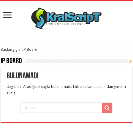
istanbul
Başlangıç
/
IP Board
organizasyon
evden
IP Board
eve
taşımacılık
,
gaziantep
Bulunamadı
organizasyon
,
gaziantep
evden
Üzgünüz. Aradığınız sayfa bulunamadı. Lütfen arama alanından yardım
eve
alınız.
taşımacılık
,
evden
eve
taşımacılık
,
gaziantep
evden
eve
taşımacılık
,
evden