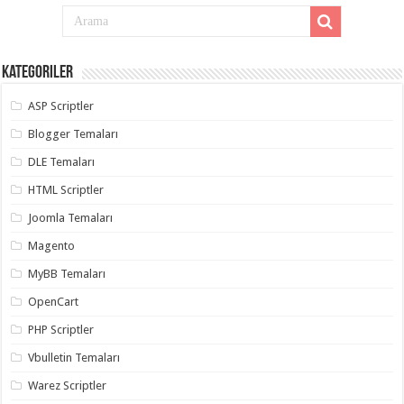
eve
taşımacılık
,
gaziantep
evden
eve
taşımacılık
Kategoriler
,
gaziantep
evden
ASP Scriptler
eve
taşımacılık
,
Blogger Temaları
gaziantep
evden
DLE Temaları
eve
taşımacılık
,
HTML Scriptler
gaziantep
evden
Joomla Temaları
eve
taşımacılık
,
Magento
evden
eve
taşımacılık
MyBB Temaları
,
gaziantep
asansörlü
OpenCart
taşıma
,
gaziantep
PHP Scriptler
evden
eve
Vbulletin Temaları
taşımacılık
,
gaziantep
Warez Scriptler
organizasyon
,