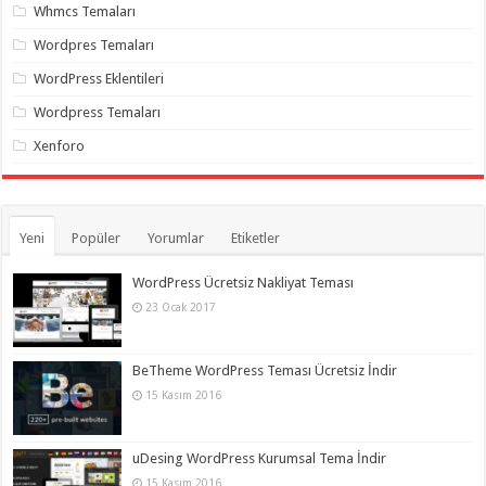
gaziantep
Whmcs Temaları
organizasyon
,
gaziantep
Wordpres Temaları
organizasyon
,
gaziantep
WordPress Eklentileri
organizasyon
,
gaziantep
Wordpress Temaları
organizasyon
,
gaziantep
Xenforo
organizasyon
,
gaziantep
palyaço
,
twitter
takipçi
hilesi
,
Yeni
Popüler
Yorumlar
Etiketler
twitter
takipçi
hilesi
,
WordPress Ücretsiz Nakliyat Teması
instagram
23 Ocak 2017
takipçi
hilesi
,
BeTheme WordPress Teması Ücretsiz İndir
15 Kasım 2016
uDesing WordPress Kurumsal Tema İndir
15 Kasım 2016