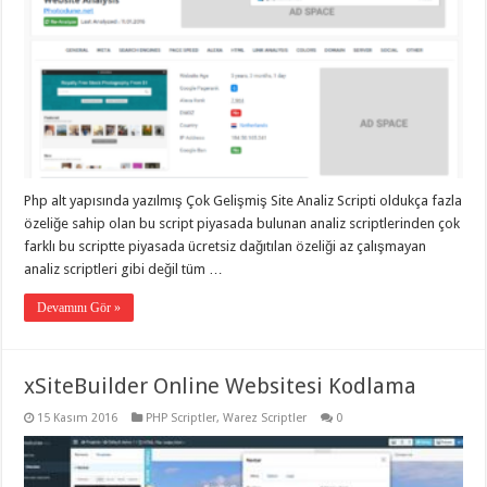
Php alt yapısında yazılmış Çok Gelişmiş Site Analiz Scripti oldukça fazla
özeliğe sahip olan bu script piyasada bulunan analiz scriptlerinden çok
farklı bu scriptte piyasada ücretsiz dağıtılan özeliği az çalışmayan
analiz scriptleri gibi değil tüm …
Devamını Gör »
xSiteBuilder Online Websitesi Kodlama
15 Kasım 2016
PHP Scriptler
,
Warez Scriptler
0