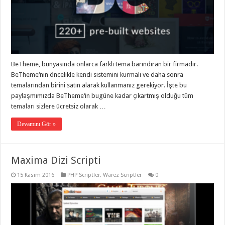
gaziantep
organizasyon
,
gaziantep
organizasyon
,
gaziantep
organizasyon
,
gaziantep
organizasyon
,
gaziantep
BeTheme, bünyasında onlarca farklı tema barındıran bir firmadır.
organizasyon
,
BeTheme‘nın öncelikle kendi sistemini kurmalı ve daha sonra
gaziantep
temalarından birini satın alarak kullanmanız gerekiyor. İşte bu
palyaço
,
twitter
paylaşmımızda BeTheme‘in bugüne kadar çıkartmış olduğu tüm
takipçi
temaları sizlere ücretsiz olarak …
hilesi
,
twitter
takipçi
Devamını Gör »
hilesi
,
instagram
takipçi
hilesi
,
Maxima Dizi Scripti
15 Kasım 2016
PHP Scriptler
,
Warez Scriptler
0