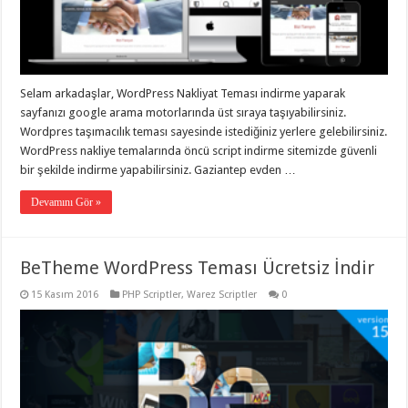
eve
taşımacılık
,
gaziantep
evden
eve
taşımacılık
,
gaziantep
Selam arkadaşlar, WordPress Nakliyat Teması indirme yaparak
evden
sayfanızı google arama motorlarında üst sıraya taşıyabilirsiniz.
eve
taşımacılık
,
Wordpres taşımacılık teması sayesinde istediğiniz yerlere gelebilirsiniz.
gaziantep
WordPress nakliye temalarında öncü script indirme sitemizde güvenli
evden
eve
bir şekilde indirme yapabilirsiniz. Gaziantep evden …
taşımacılık
,
gaziantep
Devamını Gör »
evden
eve
taşımacılık
,
evden
eve
BeTheme WordPress Teması Ücretsiz İndir
taşımacılık
,
gaziantep
15 Kasım 2016
PHP Scriptler
,
Warez Scriptler
0
asansörlü
taşıma
,
gaziantep
evden
eve
taşımacılık
,
gaziantep
organizasyon
,