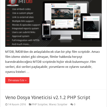
MTDB, İMDB‘den de anlaşılabilecek olan bir php film scriptidir. Amacı
film izleme siteleri gibi olmayan, filmler hakkında herşeyi
barındırabileceğiniz MTDB scriptinde hiçbir eksik bulunmuyor. Film
serileri, dizi serileri paylaşabilir, yorumlarını ve oylarını sunabilir,
oyuncu listeleri …
Devamını Gör »
Veno Dosya Yöneticisi v2.1.2 PHP Script
14 Kasım 2016
PHP Scriptler
,
Warez Scriptler
0