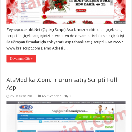
Zeynepcicekcilik.Net (Çiçekçi Script) Asp kırmızı renkte olan çiçek satış
scripti ile çiçek satış işinizi internetten de devam ettirebilirsiniz çiçek işi
ile uğraşan firmalar için çok yararlı asp tabanlı satış scripti. RAR PASS :
www.kralscript.com Demo Adresi …
Devamını Gör »
AtsMedikal.Com.Tr ürün satış Scripti Full
Asp
25 Haziran 2015
ASP Scriptler
0