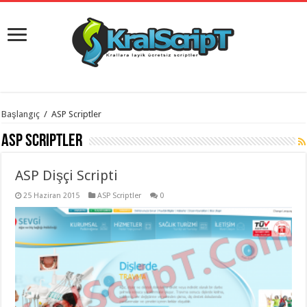
istanbul
Başlangıç
/
ASP Scriptler
organizasyon
evden
ASP Scriptler
eve
taşımacılık
,
gaziantep
ASP Dişçi Scripti
organizasyon
,
gaziantep
evden
25 Haziran 2015
ASP Scriptler
0
eve
taşımacılık
,
evden
eve
taşımacılık
,
gaziantep
evden
eve
taşımacılık
,
evden