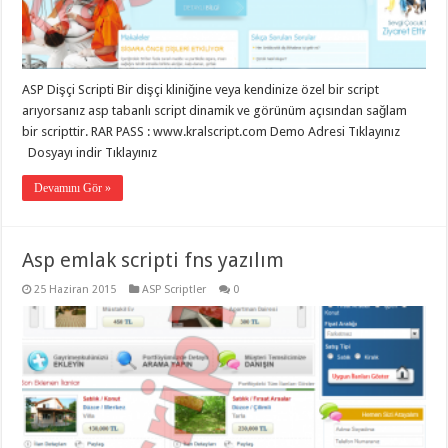
eve
taşımacılık
,
gaziantep
evden
eve
taşımacılık
,
ASP Dişçi Scripti Bir dişçi kliniğine veya kendinize özel bir script
gaziantep
evden
arıyorsanız asp tabanlı script dinamik ve görünüm açısından sağlam
eve
bir scripttir. RAR PASS : www.kralscript.com Demo Adresi Tıklayınız
taşımacılık
,
Dosyayı indir Tıklayınız
gaziantep
evden
eve
Devamını Gör »
taşımacılık
,
gaziantep
evden
eve
Asp emlak scripti fns yazılım
taşımacılık
,
evden
eve
25 Haziran 2015
ASP Scriptler
0
taşımacılık
,
gaziantep
asansörlü
taşıma
,
gaziantep
evden
eve
taşımacılık
,
gaziantep
organizasyon
,