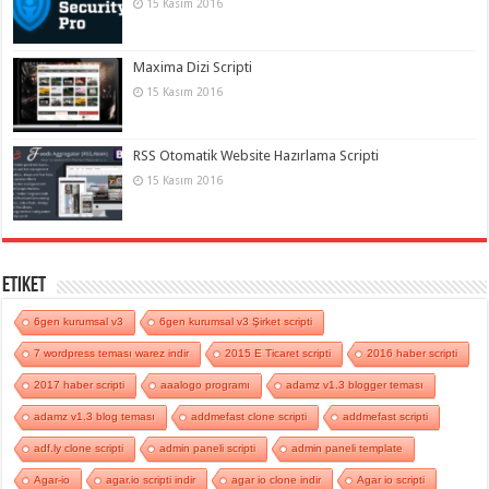
15 Kasım 2016
Maxima Dizi Scripti
15 Kasım 2016
RSS Otomatik Website Hazırlama Scripti
15 Kasım 2016
Etiket
6gen kurumsal v3
6gen kurumsal v3 Şirket scripti
7 wordpress teması warez indir
2015 E Ticaret scripti
2016 haber scripti
2017 haber scripti
aaalogo programı
adamz v1.3 blogger teması
adamz v1.3 blog teması
addmefast clone scripti
addmefast scripti
adf.ly clone scripti
admin paneli scripti
admin paneli template
Agar-io
agar.io scripti indir
agar io clone indir
Agar io scripti