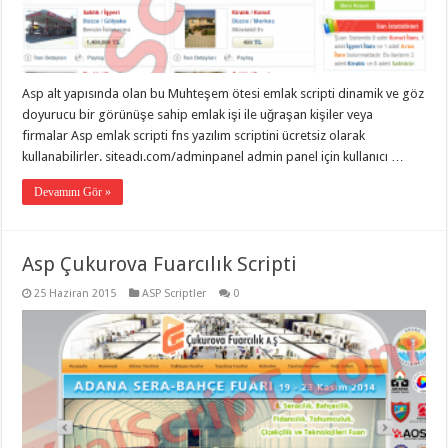
gaziantep
organizasyon
,
gaziantep
organizasyon
,
gaziantep
organizasyon
,
Asp alt yapısında olan bu Muhteşem ötesi emlak scripti dinamik ve göz
gaziantep
organizasyon
,
doyurucu bir görünüşe sahip emlak işi ile uğraşan kişiler veya
gaziantep
firmalar Asp emlak scripti fns yazılım scriptini ücretsiz olarak
organizasyon
,
gaziantep
kullanabilirler. siteadı.com/adminpanel admin panel için kullanıcı …
palyaço
,
twitter
Devamını Gör »
takipçi
hilesi
,
twitter
takipçi
Asp Çukurova Fuarcılık Scripti
hilesi
,
instagram
takipçi
25 Haziran 2015
ASP Scriptler
0
hilesi
,