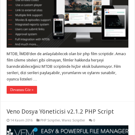
MTDB, İMDB‘den de anlaşılabilecek olan bir php film scriptidir. Amacı
film izleme siteleri gibi olmayan, filmler hakkında herşeyi
barındırabileceğiniz MTDB scriptinde hiçbir eksik bulunmuyor. Film
serileri, dizi serileri paylaşabilir, yorumlarını ve oylarını sunabilir,
oyuncu listeleri …
Devamını Gör »
Veno Dosya Yöneticisi v2.1.2 PHP Script
14 Kasım 2016
PHP Scriptler
,
Warez Scriptler
0