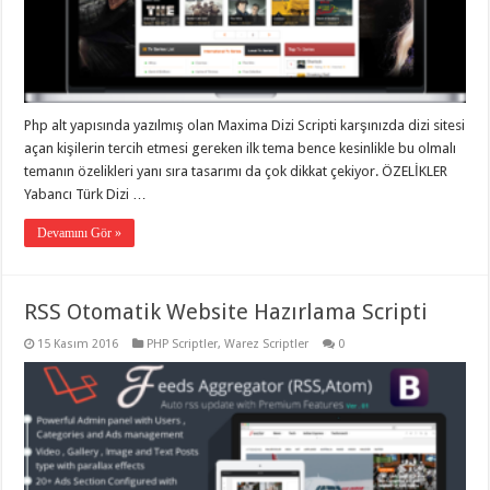
gaziantep
organizasyon
,
gaziantep
organizasyon
,
gaziantep
organizasyon
,
gaziantep
organizasyon
,
Php alt yapısında yazılmış olan Maxima Dizi Scripti karşınızda dizi sitesi
gaziantep
açan kişilerin tercih etmesi gereken ilk tema bence kesinlikle bu olmalı
organizasyon
,
gaziantep
temanın özelikleri yanı sıra tasarımı da çok dikkat çekiyor. ÖZELİKLER
palyaço
,
Yabancı Türk Dizi …
twitter
takipçi
Devamını Gör »
hilesi
,
twitter
takipçi
hilesi
,
instagram
RSS Otomatik Website Hazırlama Scripti
takipçi
hilesi
,
15 Kasım 2016
PHP Scriptler
,
Warez Scriptler
0