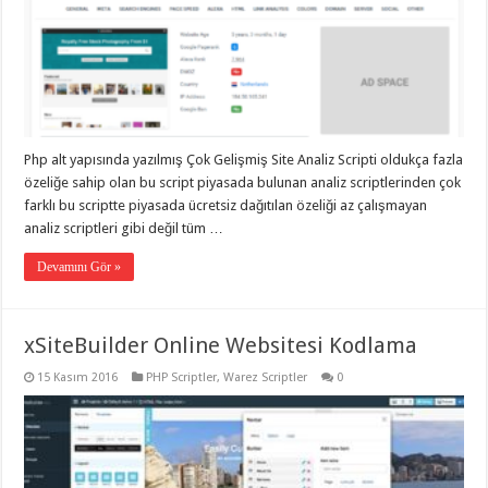
Php alt yapısında yazılmış Çok Gelişmiş Site Analiz Scripti oldukça fazla
özeliğe sahip olan bu script piyasada bulunan analiz scriptlerinden çok
farklı bu scriptte piyasada ücretsiz dağıtılan özeliği az çalışmayan
analiz scriptleri gibi değil tüm …
Devamını Gör »
xSiteBuilder Online Websitesi Kodlama
15 Kasım 2016
PHP Scriptler
,
Warez Scriptler
0