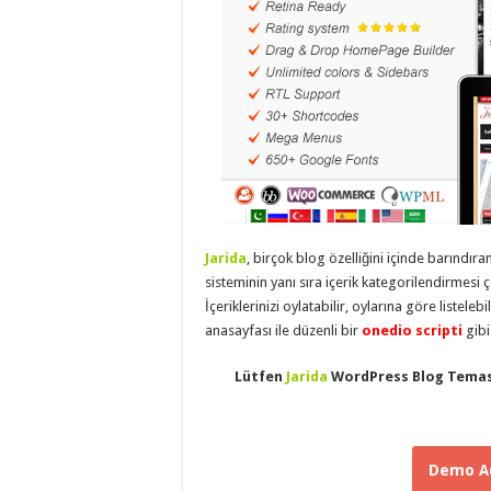
eve
taşımacılık
,
evden
eve
taşımacılık
,
gaziantep
evden
eve
taşımacılık
,
gaziantep
evden
eve
taşımacılık
,
gaziantep
evden
eve
Jarida
, birçok blog özelliğini içinde barındır
taşımacılık
,
sisteminin yanı sıra içerik kategorilendirmesi ç
gaziantep
İçeriklerinizi oylatabilir, oylarına göre listeleb
evden
eve
anasayfası ile düzenli bir
onedio scripti
gibi
taşımacılık
,
evden
eve
Lütfen
Jarida
WordPress Blog Temas
taşımacılık
,
gaziantep
asansörlü
taşıma
,
gaziantep
Demo Ad
evden
eve