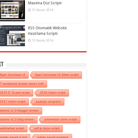
Maxima Dizi Scripti
15 Kasım 2016
RSS Otomatik Website
Hazırlama Scripti
15 Kasım 2016
et
6gen kurumsal v3
6gen kurumsal v3 Şirket scripti
7 wordpress teması warez indir
2015 E Ticaret scripti
2016 haber scripti
2017 haber scripti
aaalogo programı
adamz v1.3 blogger teması
adamz v1.3 blog teması
addmefast clone scripti
addmefast scripti
adf.ly clone scripti
admin paneli scripti
admin paneli template