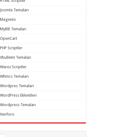
HTML Scriptler
Joomla Temaları
Magento
MyBB Temaları
OpenCart
PHP Scriptler
Vbulletin Temaları
Warez Scriptler
Whmcs Temaları
Wordpres Temaları
WordPress Eklentileri
Wordpress Temaları
Xenforo