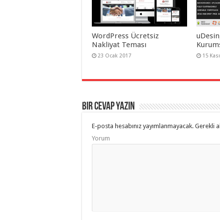
WordPress Ücretsiz
uDesin
Nakliyat Teması
Kurums
23 Ocak 2017
15 Kas
Bir cevap yazın
E-posta hesabınız yayımlanmayacak.
Gerekli a
Yorum