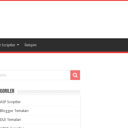
 Scriptler
İletişim
goriler
ASP Scriptler
Blogger Temaları
DLE Temaları