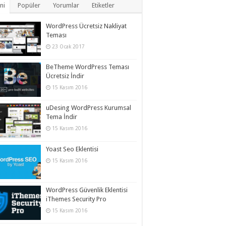
ni
Popüler
Yorumlar
Etiketler
WordPress Ücretsiz Nakliyat
Teması
23 Ocak 2017
BeTheme WordPress Teması
Ücretsiz İndir
15 Kasım 2016
uDesing WordPress Kurumsal
Tema İndir
15 Kasım 2016
Yoast Seo Eklentisi
15 Kasım 2016
WordPress Güvenlik Eklentisi
iThemes Security Pro
15 Kasım 2016