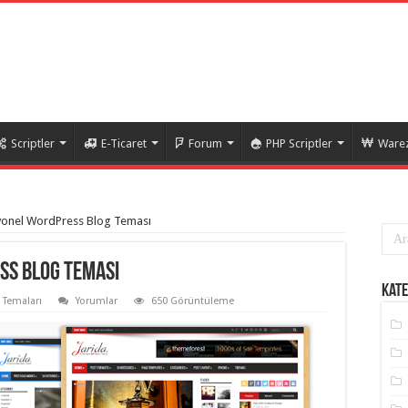
Scriptler
E-Ticaret
Forum
PHP Scriptler
Warez
yonel WordPress Blog Teması
ss Blog Teması
Kate
 Temaları
Yorumlar
650 Görüntüleme