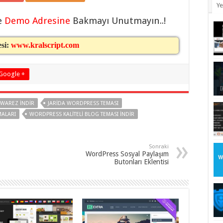
Ye
e
Demo Adresine
Bakmayı Unutmayın..!
esi:
www.kralscript.com
Google +
 WAREZ INDIR
JARIDA WORDPRESS TEMASI
ALARI
WORDPRESS KALITELI BLOG TEMASI INDIR
Sonraki
WordPress Sosyal Paylaşım
Butonları Eklentisi