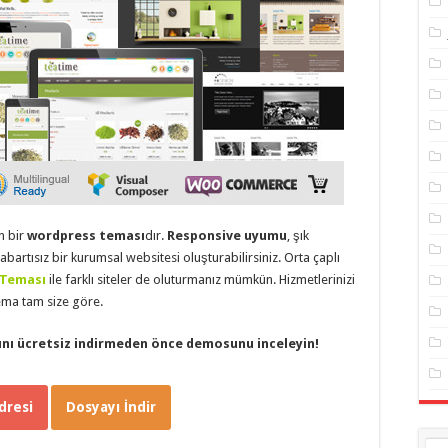
n bir
wordpress teması
dır.
Responsive
uyumu
, şık
abartısız bir kurumsal websitesi oluşturabilirsiniz. Orta çaplı
 Teması
ile farklı siteler de oluturmanız mümkün. Hizmetlerinizi
tema tam size göre.
ı ücretsiz indirmeden önce demosunu inceleyin!
resi
Dosyayı İndir