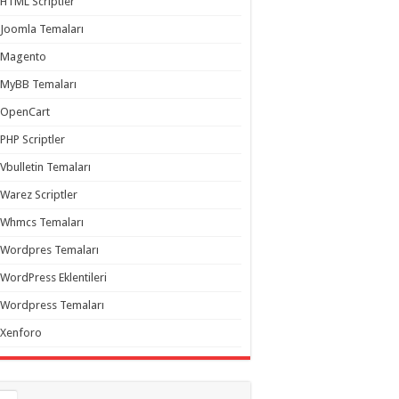
HTML Scriptler
Joomla Temaları
Magento
MyBB Temaları
OpenCart
PHP Scriptler
Vbulletin Temaları
Warez Scriptler
Whmcs Temaları
Wordpres Temaları
WordPress Eklentileri
Wordpress Temaları
Xenforo