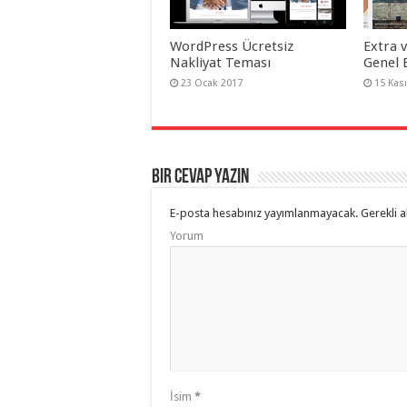
WordPress Ücretsiz
Extra 
Nakliyat Teması
Genel 
23 Ocak 2017
15 Kas
Bir cevap yazın
E-posta hesabınız yayımlanmayacak.
Gerekli a
Yorum
İsim
*