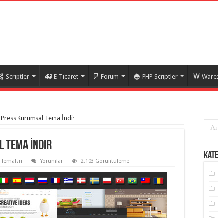
Scriptler
E-Ticaret
Forum
PHP Scriptler
Warez
Press Kurumsal Tema İndir
 Tema İndir
Kate
 Temaları
Yorumlar
2,103 Görüntüleme