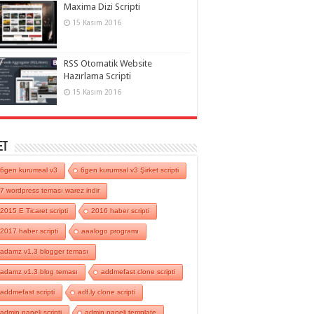
Maxima Dizi Scripti
15 Kasım 2016
RSS Otomatik Website
Hazırlama Scripti
15 Kasım 2016
et
6gen kurumsal v3
6gen kurumsal v3 Şirket scripti
7 wordpress teması warez indir
2015 E Ticaret scripti
2016 haber scripti
2017 haber scripti
aaalogo programı
adamz v1.3 blogger teması
adamz v1.3 blog teması
addmefast clone scripti
addmefast scripti
adf.ly clone scripti
admin paneli scripti
admin paneli template