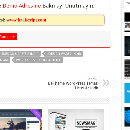
Ye
e
Demo Adresine
Bakmayı Unutmayın..!
esi:
www.kralscript.com
Google +
UDESIGN ÜCRETSIZ INDIR
UDESIGN WAREZ INDIR
ALARI
WORDPRESS KURUMSAL TEMA
Sonraki
BeTheme WordPress Teması
Ücretsiz İndir