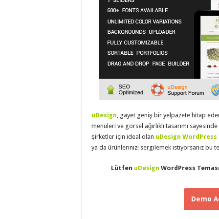
eve
taşımacılık
,
evden
eve
taşımacılık
,
gaziantep
evden
eve
taşımacılık
,
gaziantep
evden
eve
taşımacılık
,
gaziantep
evden
eve
uDesign
, gayet geniş bir yelpazete hitap ede
taşımacılık
,
menüleri ve görsel ağırlıklı tasarımı sayesinde 
gaziantep
şirketler için ideal olan
uDesign WordPress
evden
eve
ya da ürünlerinizi sergilemek istiyorsanız bu 
taşımacılık
,
evden
eve
Lütfen
uDesign
WordPress Temasın
taşımacılık
,
gaziantep
asansörlü
taşıma
,
Demo Ad
gaziantep
evden
eve