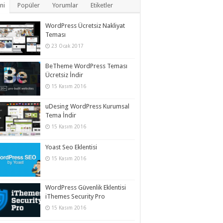
ni
Popüler
Yorumlar
Etiketler
WordPress Ücretsiz Nakliyat
Teması
23 Ocak 2017
BeTheme WordPress Teması
Ücretsiz İndir
15 Kasım 2016
uDesing WordPress Kurumsal
Tema İndir
15 Kasım 2016
Yoast Seo Eklentisi
15 Kasım 2016
WordPress Güvenlik Eklentisi
iThemes Security Pro
15 Kasım 2016