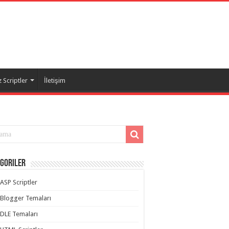
 Scriptler
İletişim
goriler
ASP Scriptler
Blogger Temaları
DLE Temaları