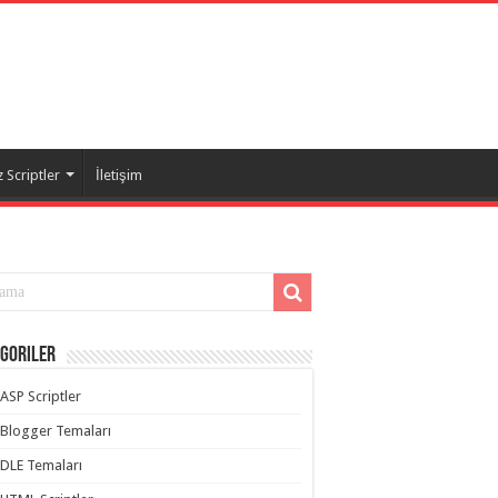
 Scriptler
İletişim
goriler
ASP Scriptler
Blogger Temaları
DLE Temaları