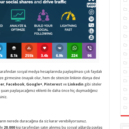
ar tarafından sosyal medya hesaplarında paylaşılması çok faydalı
ze girmesine önayak olur, hem de sitenizin linkinin dünya devi
ter
,
Facebook
,
Google+
,
Pinterest
ve
Linkedin
gibi siteler
 şuan paylaşacağımız eklenti ile daha önce hiç duymadığınız
iniz.
nların nerede duracağına da siz karar verebiliyorsunuz.
ile
20.000
kişi tarafından satın alınmış bu sosyal ağlarda paylaş