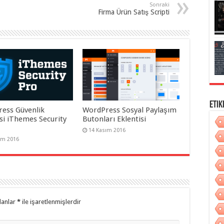
Sonraki
Firma Ürün Satış Scripti
Etik
ess Güvenlik
WordPress Sosyal Paylaşım
isi iThemes Security
Butonları Eklentisi
14 Kasım 2016
ım 2016
lanlar
*
ile işaretlenmişlerdir