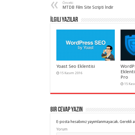
Önceki
MTDB Film Site Scripti İndir
İlgili Yazılar
Yoast Seo Eklentisi
WordPr
Eklent
15 Kasım 2016
Pro
15 Kas
Bir cevap yazın
E-posta hesabınız yayımlanmayacak.
Gerekli a
Yorum