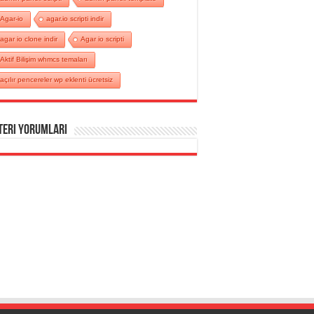
Agar-io
agar.io scripti indir
agar io clone indir
Agar io scripti
Aktif Bilişim whmcs temaları
açılır pencereler wp eklenti ücretsiz
teri Yorumları