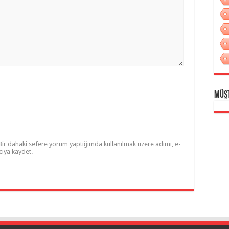
Müş
Bir dahaki sefere yorum yaptığımda kullanılmak üzere adımı, e-
cıya kaydet.