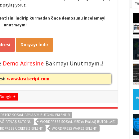
Ye
z
paylaşıyoruz.
entisini indirip kurmadan önce demosunu incelemeyi
unutmayın!
resi
Dosyayı İndir
e
Demo Adresine
Bakmayı Unutmayın..!
esi:
www.kralscript.com
Google +
RETSIZ SOSYAL PAYLAŞIM BUTONU EKLENTISI
AĞ PAYLAŞ BUTONU
WORDPRESS SOSYAL MEDYA PAYLAŞ BUTONLARI
DPRESS ÜCRETSIZ EKLENTI
WORDPRESS WAREZ EKLENTI