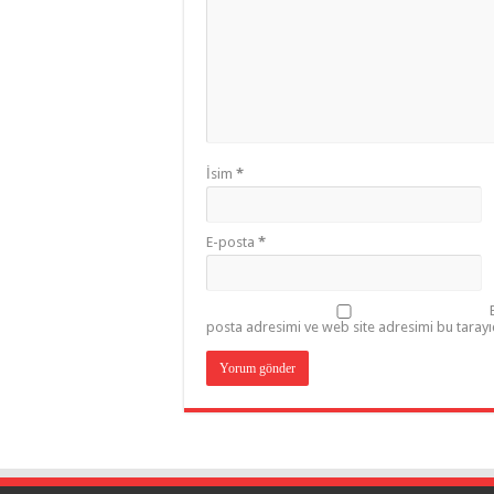
İsim
*
E-posta
*
posta adresimi ve web site adresimi bu tarayı