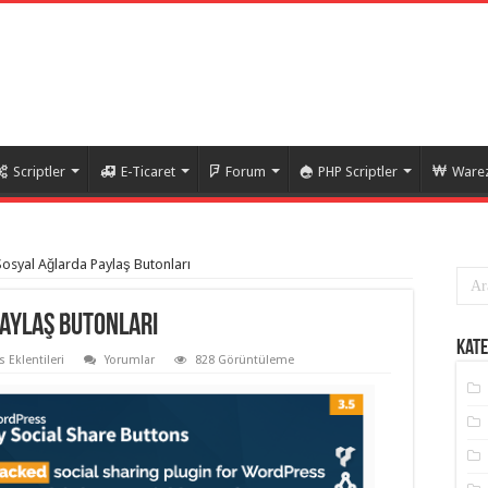
Scriptler
E-Ticaret
Forum
PHP Scriptler
Warez
osyal Ağlarda Paylaş Butonları
aylaş Butonları
Kate
 Eklentileri
Yorumlar
828 Görüntüleme