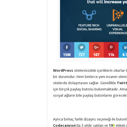
eve
taşımacılık
,
evden
eve
taşımacılık
,
gaziantep
evden
eve
taşımacılık
,
gaziantep
evden
eve
taşımacılık
,
gaziantep
evden
eve
WordPress
sitelerinizdeki içeriklerin okurl
taşımacılık
,
gaziantep
bir durumdur. Hem binlerce yeni insanın siteni
evden
sitelerde dolaşmasını sağlar. Genellikle
Twit
eve
taşımacılık
,
için birçok paylaş butonu bulunmaktadır. Ama
evden
sosyal ağların bile paylaş butonlarını göreceks
eve
taşımacılık
,
gaziantep
asansörlü
taşıma
,
gaziantep
Ayrıca birkaç farklı dizayns seçeneği ile buto
evden
Codecanyon
‘da 3 yıldır satılan ve
19
$
etiketi 
eve