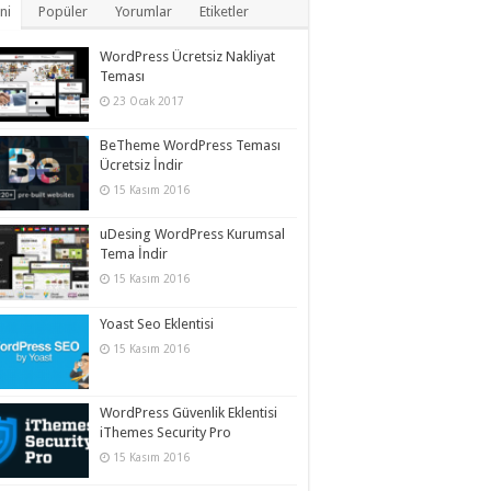
ni
Popüler
Yorumlar
Etiketler
WordPress Ücretsiz Nakliyat
Teması
23 Ocak 2017
BeTheme WordPress Teması
Ücretsiz İndir
15 Kasım 2016
uDesing WordPress Kurumsal
Tema İndir
15 Kasım 2016
Yoast Seo Eklentisi
15 Kasım 2016
WordPress Güvenlik Eklentisi
iThemes Security Pro
15 Kasım 2016