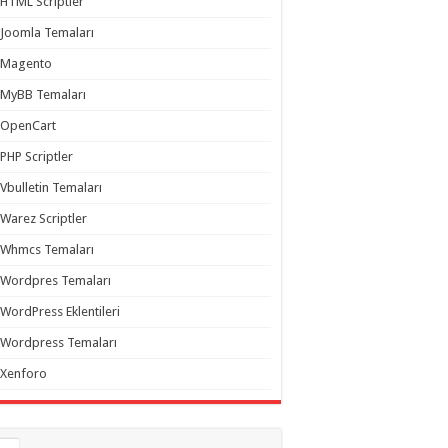
HTML Scriptler
Joomla Temaları
Magento
MyBB Temaları
OpenCart
PHP Scriptler
Vbulletin Temaları
Warez Scriptler
Whmcs Temaları
Wordpres Temaları
WordPress Eklentileri
Wordpress Temaları
Xenforo