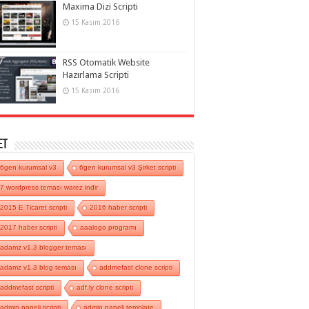
Maxima Dizi Scripti
15 Kasım 2016
RSS Otomatik Website
Hazırlama Scripti
15 Kasım 2016
et
6gen kurumsal v3
6gen kurumsal v3 Şirket scripti
7 wordpress teması warez indir
2015 E Ticaret scripti
2016 haber scripti
2017 haber scripti
aaalogo programı
adamz v1.3 blogger teması
adamz v1.3 blog teması
addmefast clone scripti
addmefast scripti
adf.ly clone scripti
admin paneli scripti
admin paneli template