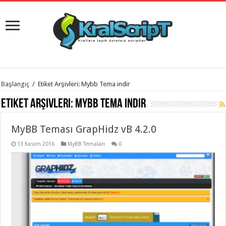
istanbul
Başlangıç
/
Etiket Arşivleri: Mybb Tema indir
organizasyon
evden
Etiket Arşivleri:
Mybb Tema indir
eve
taşımacılık
,
gaziantep
MyBB Teması GrapHidz vB 4.2.0
organizasyon
,
gaziantep
evden
13 Kasım 2016
MyBB Temaları
0
eve
taşımacılık
,
evden
eve
taşımacılık
,
gaziantep
evden
eve
taşımacılık
,
evden