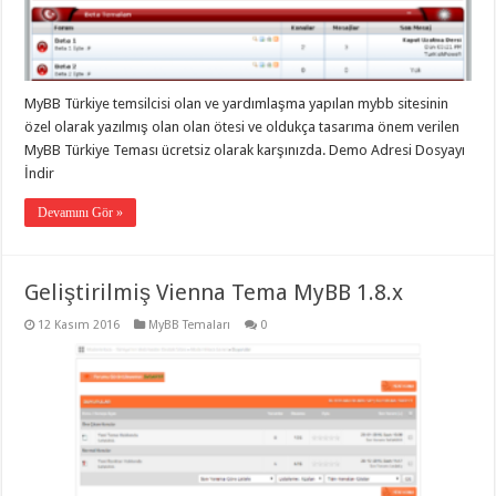
gaziantep
organizasyon
,
gaziantep
organizasyon
,
gaziantep
organizasyon
,
MyBB Türkiye temsilcisi olan ve yardımlaşma yapılan mybb sitesinin
gaziantep
organizasyon
,
özel olarak yazılmış olan olan ötesi ve oldukça tasarıma önem verilen
gaziantep
MyBB Türkiye Teması ücretsiz olarak karşınızda. Demo Adresi Dosyayı
organizasyon
,
gaziantep
İndir
palyaço
,
twitter
Devamını Gör »
takipçi
hilesi
,
twitter
takipçi
Geliştirilmiş Vienna Tema MyBB 1.8.x
hilesi
,
instagram
takipçi
12 Kasım 2016
MyBB Temaları
0
hilesi
,