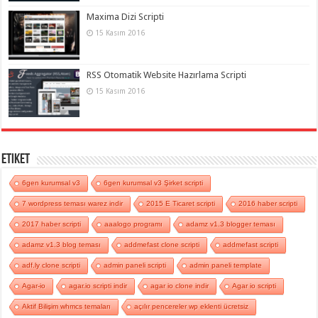
Maxima Dizi Scripti
15 Kasım 2016
RSS Otomatik Website Hazırlama Scripti
15 Kasım 2016
Etiket
6gen kurumsal v3
6gen kurumsal v3 Şirket scripti
7 wordpress teması warez indir
2015 E Ticaret scripti
2016 haber scripti
2017 haber scripti
aaalogo programı
adamz v1.3 blogger teması
adamz v1.3 blog teması
addmefast clone scripti
addmefast scripti
adf.ly clone scripti
admin paneli scripti
admin paneli template
Agar-io
agar.io scripti indir
agar io clone indir
Agar io scripti
Aktif Bilişim whmcs temaları
açılır pencereler wp eklenti ücretsiz