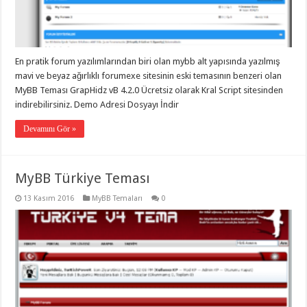
eve
taşımacılık
,
gaziantep
evden
eve
taşımacılık
,
En pratik forum yazılımlarından biri olan mybb alt yapısında yazılmış
gaziantep
evden
mavi ve beyaz ağırlıklı forumexe sitesinin eski temasının benzeri olan
eve
MyBB Teması GrapHidz vB 4.2.0 Ücretsiz olarak Kral Script sitesinden
taşımacılık
,
indirebilirsiniz. Demo Adresi Dosyayı İndir
gaziantep
evden
eve
Devamını Gör »
taşımacılık
,
gaziantep
evden
eve
MyBB Türkiye Teması
taşımacılık
,
evden
eve
13 Kasım 2016
MyBB Temaları
0
taşımacılık
,
gaziantep
asansörlü
taşıma
,
gaziantep
evden
eve
taşımacılık
,
gaziantep
organizasyon
,