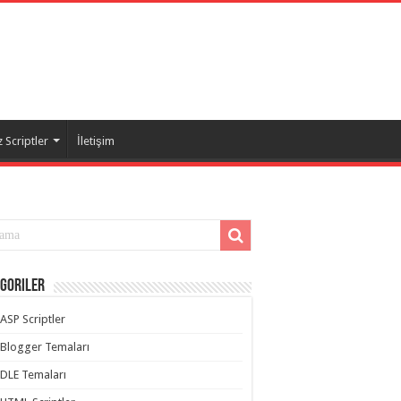
 Scriptler
İletişim
goriler
ASP Scriptler
Blogger Temaları
DLE Temaları