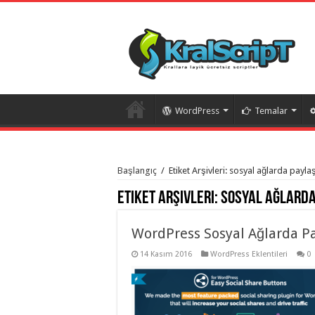
WordPress
Temalar
istanbul
organizasyon
Başlangıç
/
Etiket Arşivleri: sosyal ağlarda payla
evden
eve
Etiket Arşivleri:
sosyal ağlarda
taşımacılık
,
gaziantep
organizasyon
,
gaziantep
WordPress Sosyal Ağlarda Pa
evden
eve
14 Kasım 2016
WordPress Eklentileri
0
taşımacılık
,
evden
eve
taşımacılık
,
gaziantep
evden