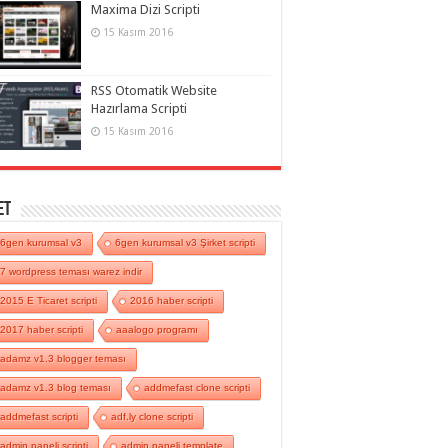
Maxima Dizi Scripti
15 Kasım 2016
RSS Otomatik Website
Hazırlama Scripti
15 Kasım 2016
et
6gen kurumsal v3
6gen kurumsal v3 Şirket scripti
7 wordpress teması warez indir
2015 E Ticaret scripti
2016 haber scripti
2017 haber scripti
aaalogo programı
adamz v1.3 blogger teması
adamz v1.3 blog teması
addmefast clone scripti
addmefast scripti
adf.ly clone scripti
admin paneli scripti
admin paneli template