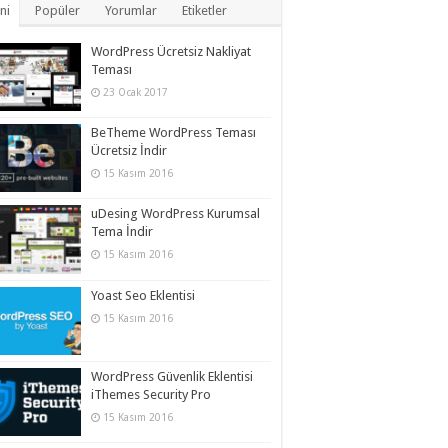
ni
Popüler
Yorumlar
Etiketler
WordPress Ücretsiz Nakliyat
Teması
23 Ocak 2017
BeTheme WordPress Teması
Ücretsiz İndir
15 Kasım 2016
uDesing WordPress Kurumsal
Tema İndir
15 Kasım 2016
Yoast Seo Eklentisi
15 Kasım 2016
WordPress Güvenlik Eklentisi
iThemes Security Pro
15 Kasım 2016