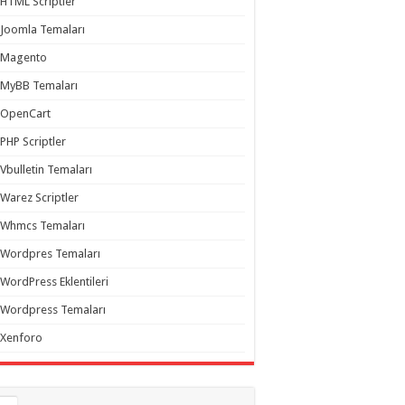
HTML Scriptler
Joomla Temaları
Magento
MyBB Temaları
OpenCart
PHP Scriptler
Vbulletin Temaları
Warez Scriptler
Whmcs Temaları
Wordpres Temaları
WordPress Eklentileri
Wordpress Temaları
Xenforo