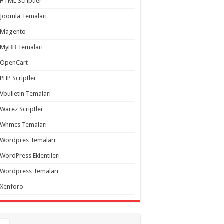
HTML Scriptler
Joomla Temaları
Magento
MyBB Temaları
OpenCart
PHP Scriptler
Vbulletin Temaları
Warez Scriptler
Whmcs Temaları
Wordpres Temaları
WordPress Eklentileri
Wordpress Temaları
Xenforo