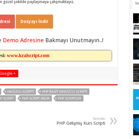
 en güzel şekilde paylaşmaya çalışmaktayız.
Ye
resi
Dosyayı İndir
e
Demo Adresine
Bakmayı Unutmayın..!
esi:
www.kralscript.com
Google +
HAZUCU SCRIPTI
PHP BASIT HAVUZCU SCRIPTI
P SCRIPT
PHP SCRIPT INDIR
PHP SCRIPTLER
Sonraki
PHP Gelişmiş Kurs Scripti