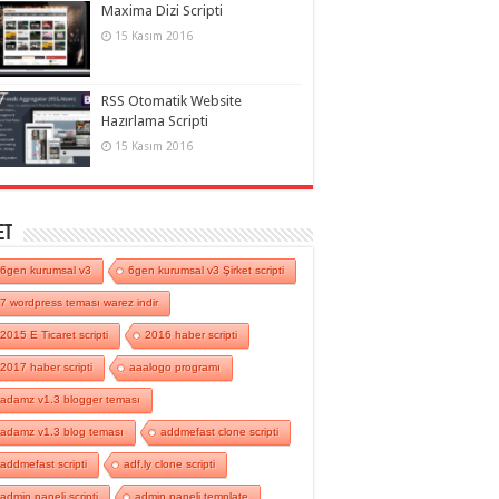
Maxima Dizi Scripti
15 Kasım 2016
RSS Otomatik Website
Hazırlama Scripti
15 Kasım 2016
et
6gen kurumsal v3
6gen kurumsal v3 Şirket scripti
7 wordpress teması warez indir
2015 E Ticaret scripti
2016 haber scripti
2017 haber scripti
aaalogo programı
adamz v1.3 blogger teması
adamz v1.3 blog teması
addmefast clone scripti
addmefast scripti
adf.ly clone scripti
admin paneli scripti
admin paneli template