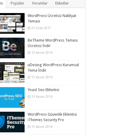
ni
Popüler
Yorumlar
Etiketler
WordPress Ücretsiz Nakliyat
Teması
23 Ocak 2017
BeTheme WordPress Teması
Ücretsiz İndir
15 Kasım 2016
uDesing WordPress Kurumsal
Tema İndir
15 Kasım 2016
Yoast Seo Eklentisi
15 Kasım 2016
WordPress Güvenlik Eklentisi
iThemes Security Pro
15 Kasım 2016