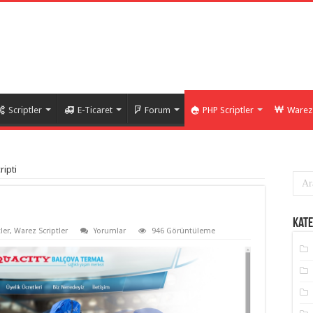
Scriptler
E-Ticaret
Forum
PHP Scriptler
Warez 
ripti
Kate
ler
,
Warez Scriptler
Yorumlar
946 Görüntüleme