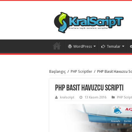
WordPress
Temalar
istanbul
organizasyon
Başlangıç
/
PHP Scriptler
/
PHP Basit Havuzcu Sc
evden
eve
taşımacılık
,
gaziantep
PHP Basit Havuzcu Scripti
organizasyon
,
gaziantep
kralscript
13 Kasım 2016
PHP Script
evden
eve
taşımacılık
,
evden
eve
taşımacılık
,
gaziantep
evden