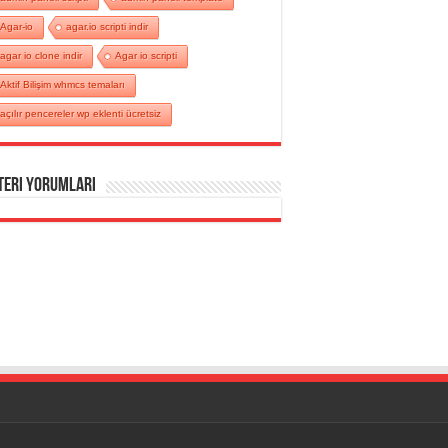
Agar-io
agar.io scripti indir
agar io clone indir
Agar io scripti
Aktif Bilişim whmcs temaları
açılır pencereler wp eklenti ücretsiz
teri Yorumları