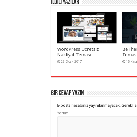
İlgili Yazılar
WordPress Ücretsiz
BeThe
Nakliyat Teması
Teması
23 Ocak 2017
15 Kas
Bir cevap yazın
E-posta hesabınız yayımlanmayacak.
Gerekli a
Yorum