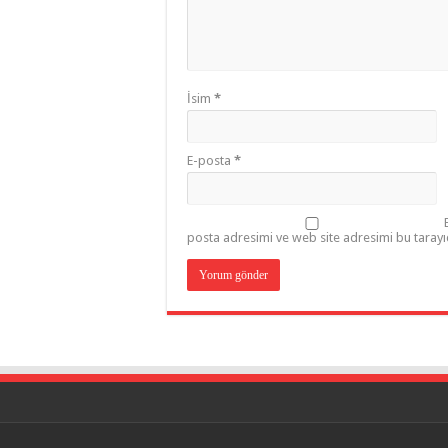
İsim
*
E-posta
*
posta adresimi ve web site adresimi bu tarayı