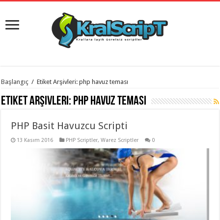
istanbul
Başlangıç
/
Etiket Arşivleri: php havuz teması
organizasyon
evden
Etiket Arşivleri:
php havuz teması
eve
taşımacılık
,
gaziantep
PHP Basit Havuzcu Scripti
organizasyon
,
gaziantep
evden
13 Kasım 2016
PHP Scriptler
,
Warez Scriptler
0
eve
taşımacılık
,
evden
eve
taşımacılık
,
gaziantep
evden
eve
taşımacılık
,
evden