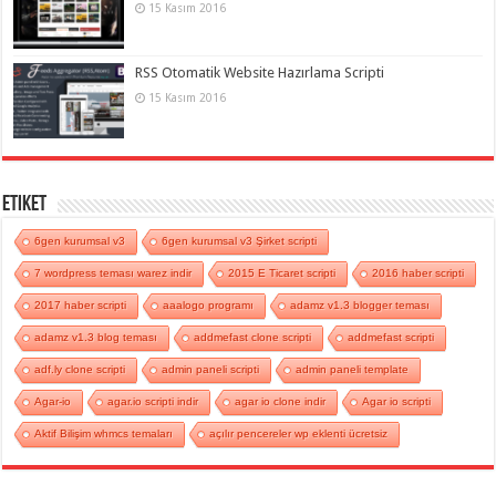
15 Kasım 2016
RSS Otomatik Website Hazırlama Scripti
15 Kasım 2016
Etiket
6gen kurumsal v3
6gen kurumsal v3 Şirket scripti
7 wordpress teması warez indir
2015 E Ticaret scripti
2016 haber scripti
2017 haber scripti
aaalogo programı
adamz v1.3 blogger teması
adamz v1.3 blog teması
addmefast clone scripti
addmefast scripti
adf.ly clone scripti
admin paneli scripti
admin paneli template
Agar-io
agar.io scripti indir
agar io clone indir
Agar io scripti
Aktif Bilişim whmcs temaları
açılır pencereler wp eklenti ücretsiz