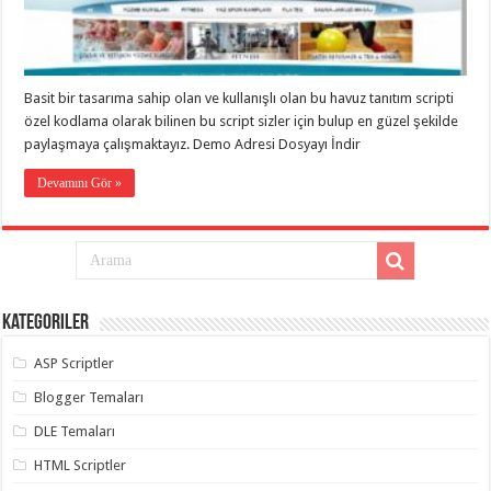
eve
taşımacılık
,
gaziantep
evden
eve
taşımacılık
,
Basit bir tasarıma sahip olan ve kullanışlı olan bu havuz tanıtım scripti
gaziantep
evden
özel kodlama olarak bilinen bu script sizler için bulup en güzel şekilde
eve
paylaşmaya çalışmaktayız. Demo Adresi Dosyayı İndir
taşımacılık
,
gaziantep
Devamını Gör »
evden
eve
taşımacılık
,
gaziantep
evden
eve
taşımacılık
,
evden
eve
Kategoriler
taşımacılık
,
gaziantep
ASP Scriptler
asansörlü
taşıma
,
Blogger Temaları
gaziantep
evden
DLE Temaları
eve
taşımacılık
,
gaziantep
HTML Scriptler
organizasyon
,