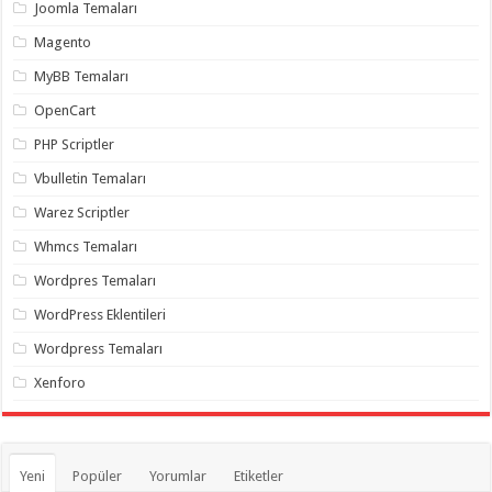
gaziantep
Joomla Temaları
organizasyon
,
gaziantep
Magento
organizasyon
,
gaziantep
MyBB Temaları
organizasyon
,
gaziantep
OpenCart
organizasyon
,
gaziantep
PHP Scriptler
organizasyon
,
gaziantep
Vbulletin Temaları
palyaço
,
twitter
Warez Scriptler
takipçi
hilesi
,
Whmcs Temaları
twitter
takipçi
Wordpres Temaları
hilesi
,
instagram
WordPress Eklentileri
takipçi
hilesi
,
Wordpress Temaları
Xenforo
Yeni
Popüler
Yorumlar
Etiketler