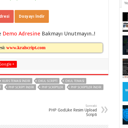
Ye
resi
Dosyayı İndir
e
Demo Adresine
Bakmayı Unutmayın..!
esi:
www.kralscript.com
Google +
KURS TEMASI INDIR
OKUL SCRIPTI
OKUL TEMASI
I
PHP SCRIPT INDIR
PHP SCRIPTLER
PHP SCRIPTLER INDIR
Sonraki
PHP GodLike Resim Upload
Scripti