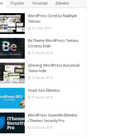
ni
Popüler
Yorumlar
Etiketler
WordPress Ücretsiz Nakliyat
Teması
23 Ocak 2017
BeTheme WordPress Teması
Ücretsiz İndir
15 Kasım 2016
uDesing WordPress Kurumsal
Tema İndir
15 Kasım 2016
Yoast Seo Eklentisi
15 Kasım 2016
WordPress Güvenlik Eklentisi
iThemes Security Pro
15 Kasım 2016