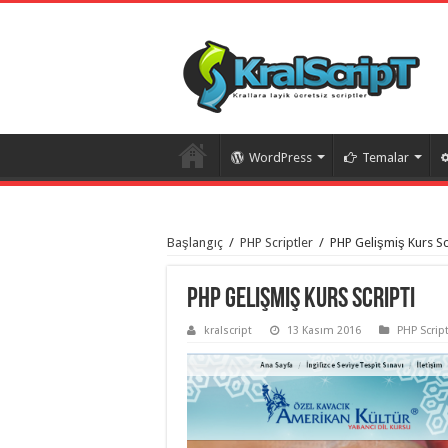
WordPress
Temalar
istanbul
organizasyon
Başlangıç
/
PHP Scriptler
/
PHP Gelişmiş Kurs Sc
evden
eve
taşımacılık
,
gaziantep
PHP Gelişmiş Kurs Scripti
organizasyon
,
gaziantep
kralscript
13 Kasım 2016
PHP Script
evden
eve
taşımacılık
,
evden
eve
taşımacılık
,
gaziantep
evden