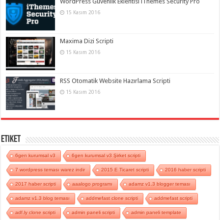
WordPress Güvenlik Eklentisi iThemes Security Pro
15 Kasım 2016
Maxima Dizi Scripti
15 Kasım 2016
RSS Otomatik Website Hazırlama Scripti
15 Kasım 2016
Etiket
6gen kurumsal v3
6gen kurumsal v3 Şirket scripti
7 wordpress teması warez indir
2015 E Ticaret scripti
2016 haber scripti
2017 haber scripti
aaalogo programı
adamz v1.3 blogger teması
adamz v1.3 blog teması
addmefast clone scripti
addmefast scripti
adf.ly clone scripti
admin paneli scripti
admin paneli template