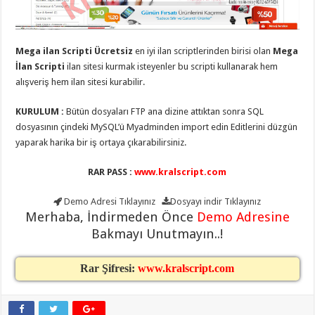
eve
taşımacılık
,
gaziantep
evden
eve
Mega ilan Scripti Ücretsiz
en iyi ilan scriptlerinden birisi olan
Mega
taşımacılık
,
gaziantep
İlan Scripti
ilan sitesi kurmak isteyenler bu scripti kullanarak hem
evden
alışveriş hem ilan sitesi kurabilir.
eve
taşımacılık
,
gaziantep
KURULUM :
Bütün dosyaları FTP ana dizine attıktan sonra SQL
evden
dosyasının çindeki MySQL’ü Myadminden import edin Editlerini düzgün
eve
taşımacılık
,
yaparak harika bir iş ortaya çıkarabilirsiniz.
gaziantep
evden
eve
RAR PASS :
www.kralscript.com
taşımacılık
,
evden
Demo Adresi
Tıklayınız
Dosyayı indir
Tıklayınız
eve
taşımacılık
,
Merhaba, İndirmeden Önce
Demo Adresine
gaziantep
Bakmayı Unutmayın..!
asansörlü
taşıma
,
gaziantep
evden
Rar Şifresi:
www.kralscript.com
eve
taşımacılık
,
gaziantep
organizasyon
,