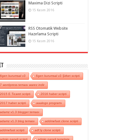
Maxima Dizi Scripti
15 Kasım 2016
RSS Otomatik Website
Hazırlama Scripti
15 Kasım 2016
et
6gen kurumsal v3
6gen kurumsal v3 Şirket scripti
7 wordpress teması warez indir
2015 E Ticaret scripti
2016 haber scripti
2017 haber scripti
aaalogo programı
adamz v1.3 blogger teması
adamz v1.3 blog teması
addmefast clone scripti
addmefast scripti
adf.ly clone scripti
admin paneli scripti
admin paneli template