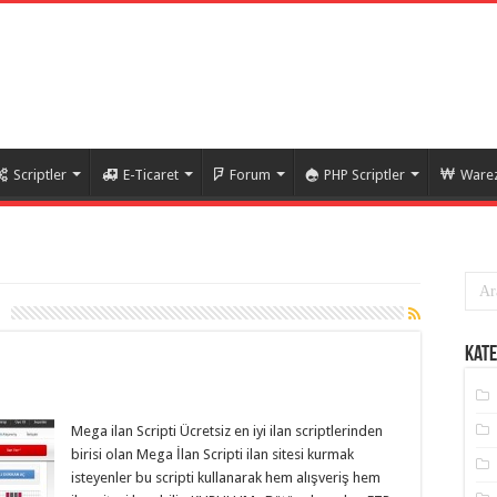
Scriptler
E-Ticaret
Forum
PHP Scriptler
Warez
Kate
Mega ilan Scripti Ücretsiz en iyi ilan scriptlerinden
birisi olan Mega İlan Scripti ilan sitesi kurmak
isteyenler bu scripti kullanarak hem alışveriş hem