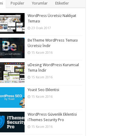
ni
Popüler
Yorumlar
Etiketler
WordPress Ücretsiz Nakliyat
Teması
23 Ocak 2017
BeTheme WordPress Teması
Ücretsiz İndir
15 Kasım 2016
uDesing WordPress Kurumsal
Tema İndir
15 Kasım 2016
Yoast Seo Eklentisi
15 Kasım 2016
WordPress Güvenlik Eklentisi
iThemes Security Pro
15 Kasım 2016