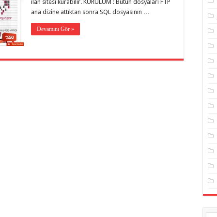
ilan sitesi kurabilir. KURULUM : Bütün dosyaları FTP
ana dizine attıktan sonra SQL dosyasının …
Devamını Gör »