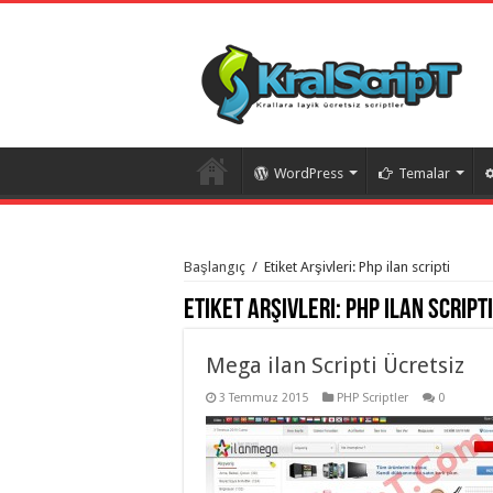
WordPress
Temalar
istanbul
organizasyon
Başlangıç
/
Etiket Arşivleri: Php ilan scripti
evden
eve
Etiket Arşivleri:
Php ilan scripti
taşımacılık
,
gaziantep
organizasyon
,
gaziantep
Mega ilan Scripti Ücretsiz
evden
eve
3 Temmuz 2015
PHP Scriptler
0
taşımacılık
,
evden
eve
taşımacılık
,
gaziantep
evden