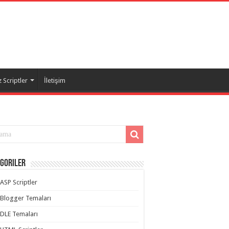
 Scriptler
İletişim
goriler
ASP Scriptler
Blogger Temaları
DLE Temaları