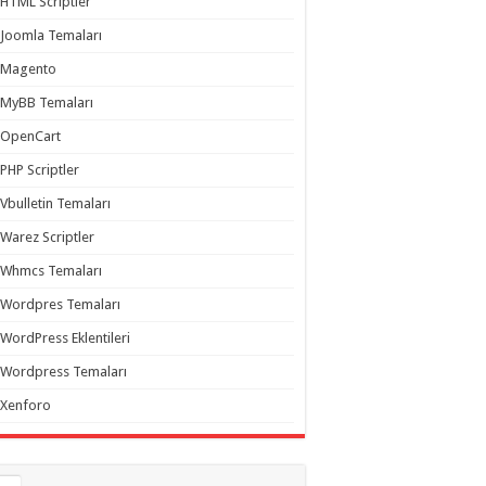
HTML Scriptler
Joomla Temaları
Magento
MyBB Temaları
OpenCart
PHP Scriptler
Vbulletin Temaları
Warez Scriptler
Whmcs Temaları
Wordpres Temaları
WordPress Eklentileri
Wordpress Temaları
Xenforo