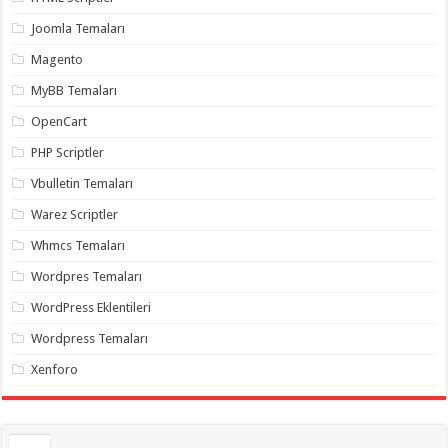
gaziantep
organizasyon
,
Joomla Temaları
gaziantep
organizasyon
,
Magento
gaziantep
organizasyon
,
MyBB Temaları
gaziantep
organizasyon
,
OpenCart
gaziantep
organizasyon
,
PHP Scriptler
gaziantep
palyaço
,
Vbulletin Temaları
twitter
takipçi
Warez Scriptler
hilesi
,
twitter
Whmcs Temaları
takipçi
hilesi
,
instagram
Wordpres Temaları
takipçi
hilesi
,
WordPress Eklentileri
Wordpress Temaları
Xenforo