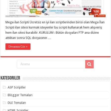
eve
taşımacılık
,
gaziantep
evden
eve
taşımacılık
,
Mega ilan Scripti Ücretsiz en iyi ilan scriptlerinden birisi olan Mega İlan
gaziantep
evden
Scripti ilan sitesi kurmak isteyenler bu scripti kullanarak hem alışveriş
eve
hem ilan sitesi kurabilir. KURULUM : Bütün dosyaları FTP ana dizine
taşımacılık
,
attıktan sonra SQL dosyasının …
gaziantep
evden
eve
Devamını Gör »
taşımacılık
,
gaziantep
evden
eve
taşımacılık
,
evden
eve
taşımacılık
,
Kategoriler
gaziantep
asansörlü
taşıma
,
ASP Scriptler
gaziantep
evden
Blogger Temaları
eve
taşımacılık
,
DLE Temaları
gaziantep
organizasyon
,
HTML Scriptler