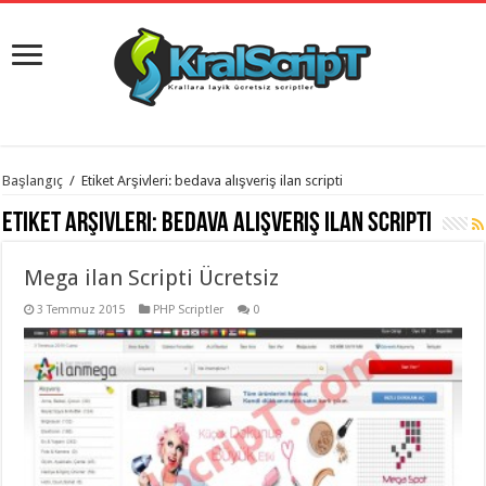
istanbul
Başlangıç
/
Etiket Arşivleri: bedava alışveriş ilan scripti
organizasyon
evden
Etiket Arşivleri:
bedava alışveriş ilan scripti
eve
taşımacılık
,
gaziantep
Mega ilan Scripti Ücretsiz
organizasyon
,
gaziantep
evden
3 Temmuz 2015
PHP Scriptler
0
eve
taşımacılık
,
evden
eve
taşımacılık
,
gaziantep
evden
eve
taşımacılık
,
evden