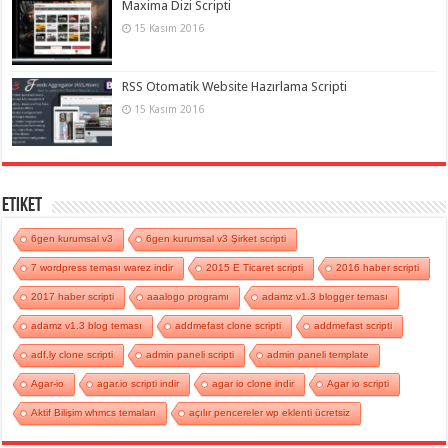
Maxima Dizi Scripti
15 Kasım 2016
RSS Otomatik Website Hazırlama Scripti
15 Kasım 2016
Etiket
6gen kurumsal v3
6gen kurumsal v3 Şirket scripti
7 wordpress teması warez indir
2015 E Ticaret scripti
2016 haber scripti
2017 haber scripti
aaalogo programı
adamz v1.3 blogger teması
adamz v1.3 blog teması
addmefast clone scripti
addmefast scripti
adf.ly clone scripti
admin paneli scripti
admin paneli template
Agar-io
agar.io scripti indir
agar io clone indir
Agar io scripti
Aktif Bilişim whmcs temaları
açılır pencereler wp eklenti ücretsiz