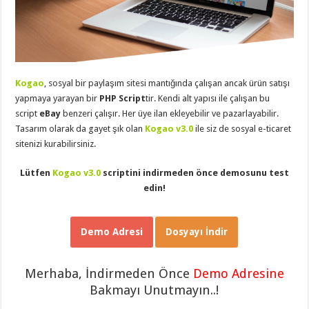
eve
taşımacılık
,
gaziantep
evden
eve
taşımacılık
,
gaziantep
evden
Kogao
, sosyal bir paylaşım sitesi mantığında çalışan ancak ürün satışı
eve
taşımacılık
,
yapmaya yarayan bir
PHP Script
tir. Kendi alt yapısı ile çalışan bu
gaziantep
script
eBay
benzeri çalışır. Her üye ilan ekleyebilir ve pazarlayabilir.
evden
eve
Tasarım olarak da gayet şık olan
Kogao v3.0
ile siz de sosyal e-ticaret
taşımacılık
,
sitenizi kurabilirsiniz.
gaziantep
evden
eve
Lütfen
Kogao v3.0
scriptini indirmeden önce demosunu test
taşımacılık
,
edin!
evden
eve
taşımacılık
,
gaziantep
asansörlü
Demo Adresi
Dosyayı İndir
taşıma
,
gaziantep
evden
eve
Merhaba, İndirmeden Önce
Demo Adresine
taşımacılık
,
Bakmayı Unutmayın..!
gaziantep
organizasyon
,