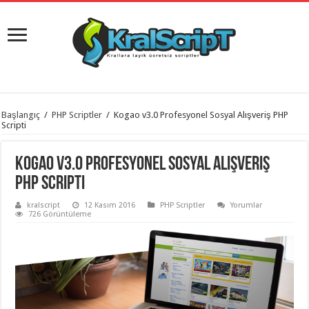
istanbul
Başlangıç
/
PHP Scriptler
/
Kogao v3.0 Profesyonel Sosyal Alışveriş PHP
organizasyon
Scripti
evden
eve
taşımacılık
,
Kogao v3.0 Profesyonel Sosyal Alışveriş
gaziantep
organizasyon
,
PHP Scripti
gaziantep
evden
kralscript
12 Kasım 2016
PHP Scriptler
Yorumlar
eve
726 Görüntüleme
taşımacılık
,
evden
eve
taşımacılık
,
gaziantep
evden
eve
taşımacılık
,
evden