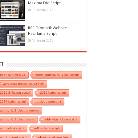
Maxima Dizi Scripti
15 Kasım 2016
RSS Otomatik Website
Hazırlama Scripti
15 Kasım 2016
et
6gen kurumsal v3
6gen kurumsal v3 Şirket scripti
7 wordpress teması warez indir
2015 E Ticaret scripti
2016 haber scripti
2017 haber scripti
aaalogo programı
adamz v1.3 blogger teması
adamz v1.3 blog teması
addmefast clone scripti
addmefast scripti
adf.ly clone scripti
admin paneli scripti
admin paneli template