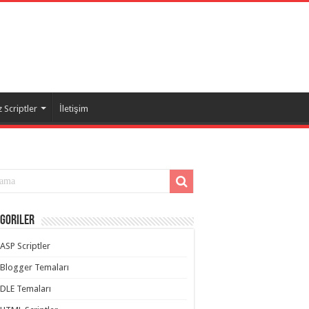
 Scriptler
İletişim
goriler
ASP Scriptler
Blogger Temaları
DLE Temaları