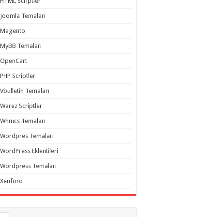
HTML Scriptler
Joomla Temaları
Magento
MyBB Temaları
OpenCart
PHP Scriptler
Vbulletin Temaları
Warez Scriptler
Whmcs Temaları
Wordpres Temaları
WordPress Eklentileri
Wordpress Temaları
Xenforo