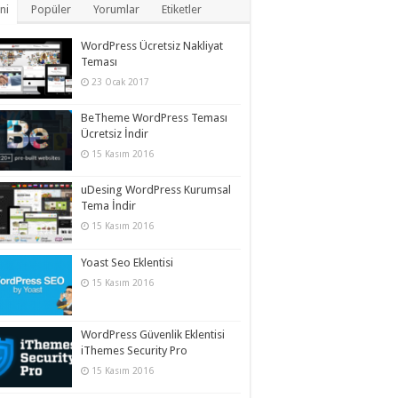
ni
Popüler
Yorumlar
Etiketler
WordPress Ücretsiz Nakliyat
Teması
23 Ocak 2017
BeTheme WordPress Teması
Ücretsiz İndir
15 Kasım 2016
uDesing WordPress Kurumsal
Tema İndir
15 Kasım 2016
Yoast Seo Eklentisi
15 Kasım 2016
WordPress Güvenlik Eklentisi
iThemes Security Pro
15 Kasım 2016