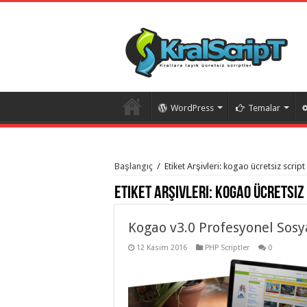
WordPress
Temalar
istanbul
organizasyon
Başlangıç
/
Etiket Arşivleri: kogao ücretsiz script
evden
eve
Etiket Arşivleri:
kogao ücretsiz
taşımacılık
,
gaziantep
organizasyon
,
gaziantep
Kogao v3.0 Profesyonel Sosya
evden
eve
12 Kasım 2016
PHP Scriptler
0
taşımacılık
,
evden
eve
taşımacılık
,
gaziantep
evden