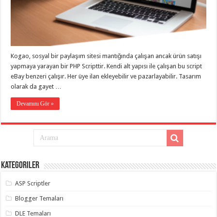
eve
taşımacılık
,
gaziantep
evden
eve
taşımacılık
,
gaziantep
evden
Kogao, sosyal bir paylaşım sitesi mantığında çalışan ancak ürün satışı
eve
yapmaya yarayan bir PHP Scripttir. Kendi alt yapısı ile çalışan bu script
taşımacılık
,
gaziantep
eBay benzeri çalışır. Her üye ilan ekleyebilir ve pazarlayabilir. Tasarım
evden
olarak da gayet …
eve
taşımacılık
,
gaziantep
Devamını Gör »
evden
eve
taşımacılık
,
evden
eve
taşımacılık
,
gaziantep
asansörlü
Kategoriler
taşıma
,
gaziantep
ASP Scriptler
evden
eve
taşımacılık
,
Blogger Temaları
gaziantep
organizasyon
,
DLE Temaları