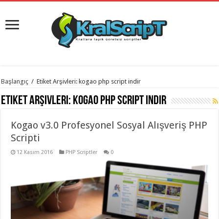
istanbul
Başlangıç
/
Etiket Arşivleri: kogao php script indir
organizasyon
evden
Etiket Arşivleri:
kogao php script indir
eve
taşımacılık
,
gaziantep
Kogao v3.0 Profesyonel Sosyal Alışveriş PHP
organizasyon
,
gaziantep
Scripti
evden
eve
12 Kasım 2016
PHP Scriptler
0
taşımacılık
,
evden
eve
taşımacılık
,
gaziantep
evden
eve
taşımacılık
,
evden