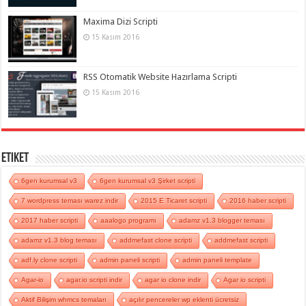
Maxima Dizi Scripti
15 Kasım 2016
RSS Otomatik Website Hazırlama Scripti
15 Kasım 2016
Etiket
6gen kurumsal v3
6gen kurumsal v3 Şirket scripti
7 wordpress teması warez indir
2015 E Ticaret scripti
2016 haber scripti
2017 haber scripti
aaalogo programı
adamz v1.3 blogger teması
adamz v1.3 blog teması
addmefast clone scripti
addmefast scripti
adf.ly clone scripti
admin paneli scripti
admin paneli template
Agar-io
agar.io scripti indir
agar io clone indir
Agar io scripti
Aktif Bilişim whmcs temaları
açılır pencereler wp eklenti ücretsiz