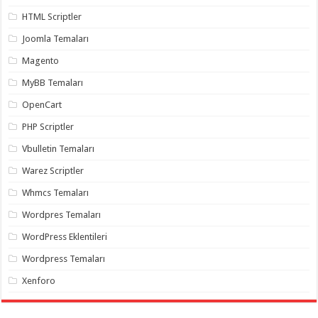
gaziantep
organizasyon
,
HTML Scriptler
gaziantep
organizasyon
,
Joomla Temaları
gaziantep
organizasyon
,
Magento
gaziantep
organizasyon
,
MyBB Temaları
gaziantep
organizasyon
,
OpenCart
gaziantep
palyaço
,
PHP Scriptler
twitter
takipçi
Vbulletin Temaları
hilesi
,
twitter
Warez Scriptler
takipçi
hilesi
,
Whmcs Temaları
instagram
takipçi
Wordpres Temaları
hilesi
,
WordPress Eklentileri
Wordpress Temaları
Xenforo