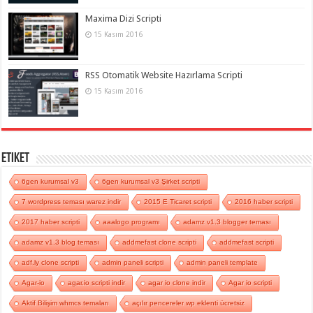
Maxima Dizi Scripti
15 Kasım 2016
RSS Otomatik Website Hazırlama Scripti
15 Kasım 2016
Etiket
6gen kurumsal v3
6gen kurumsal v3 Şirket scripti
7 wordpress teması warez indir
2015 E Ticaret scripti
2016 haber scripti
2017 haber scripti
aaalogo programı
adamz v1.3 blogger teması
adamz v1.3 blog teması
addmefast clone scripti
addmefast scripti
adf.ly clone scripti
admin paneli scripti
admin paneli template
Agar-io
agar.io scripti indir
agar io clone indir
Agar io scripti
Aktif Bilişim whmcs temaları
açılır pencereler wp eklenti ücretsiz