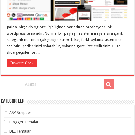
eve
taşımacılık
,
gaziantep
evden
eve
taşımacılık
,
Jarida, birçok blog özelliğini içinde barındıran profesyonel bir
gaziantep
evden
wordpress temasıdır. Normal bir paylaşım sisteminin yanı sıra içerik
eve
kategorilendirmesi çok gelişmiştir ve bikaç farklı oylama sistemine
taşımacılık
,
sahiptir. İçeriklerinizi oylatabilir, oylarına göre listelebilirsiniz. Güzel
gaziantep
evden
slide geçişleri ve …
eve
taşımacılık
,
Devamını Gör »
gaziantep
evden
eve
taşımacılık
,
evden
eve
taşımacılık
,
gaziantep
asansörlü
Kategoriler
taşıma
,
gaziantep
ASP Scriptler
evden
eve
Blogger Temaları
taşımacılık
,
gaziantep
DLE Temaları
organizasyon
,