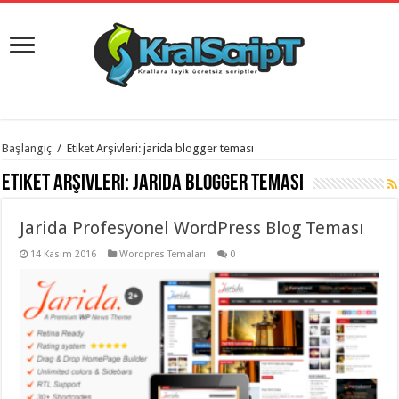
istanbul
Başlangıç
/
Etiket Arşivleri: jarida blogger teması
organizasyon
evden
Etiket Arşivleri:
jarida blogger teması
eve
taşımacılık
,
gaziantep
Jarida Profesyonel WordPress Blog Teması
organizasyon
,
gaziantep
evden
14 Kasım 2016
Wordpres Temaları
0
eve
taşımacılık
,
evden
eve
taşımacılık
,
gaziantep
evden
eve
taşımacılık
,
evden