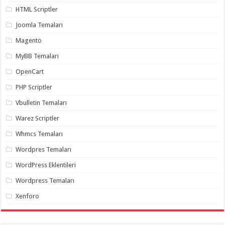
gaziantep
HTML Scriptler
organizasyon
,
gaziantep
Joomla Temaları
organizasyon
,
gaziantep
Magento
organizasyon
,
gaziantep
organizasyon
,
MyBB Temaları
gaziantep
organizasyon
,
OpenCart
gaziantep
palyaço
,
PHP Scriptler
twitter
takipçi
Vbulletin Temaları
hilesi
,
twitter
Warez Scriptler
takipçi
hilesi
,
Whmcs Temaları
instagram
takipçi
Wordpres Temaları
hilesi
,
WordPress Eklentileri
Wordpress Temaları
Xenforo