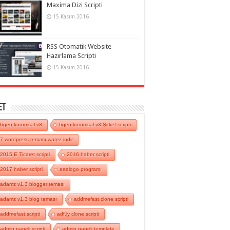
Maxima Dizi Scripti
15 Kasım 2016
RSS Otomatik Website
Hazırlama Scripti
15 Kasım 2016
et
6gen kurumsal v3
6gen kurumsal v3 Şirket scripti
7 wordpress teması warez indir
2015 E Ticaret scripti
2016 haber scripti
2017 haber scripti
aaalogo programı
adamz v1.3 blogger teması
adamz v1.3 blog teması
addmefast clone scripti
addmefast scripti
adf.ly clone scripti
admin paneli scripti
admin paneli template