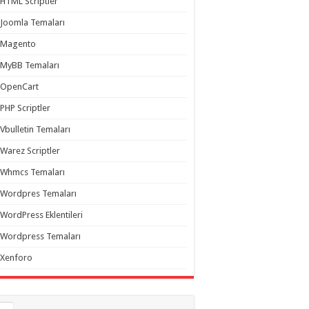
HTML Scriptler
Joomla Temaları
Magento
MyBB Temaları
OpenCart
PHP Scriptler
Vbulletin Temaları
Warez Scriptler
Whmcs Temaları
Wordpres Temaları
WordPress Eklentileri
Wordpress Temaları
Xenforo