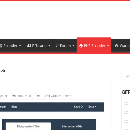
Scriptler
E-Ticaret
Forum
PHP Scriptler
Warez 
ipti
Kate
ptler
Yorumlar
1,124 Görüntüleme