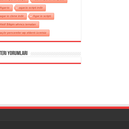
Agar-io
agar.io scripti indir
agar io clone indir
Agar io scripti
Aktif Bilişim whmcs temaları
açılır pencereler wp eklenti ücretsiz
teri Yorumları