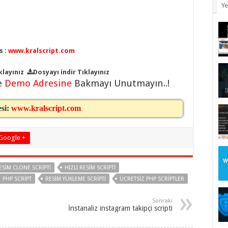
Ye
s :
www.kralscript.com
klayınız
Dosyayı indir
Tıklayınız
e
Demo Adresine
Bakmayı Unutmayın..!
esi:
www.kralscript.com
Google +
RESIM CLONE SCRIPTI
HIZLI RESIM SCRIPTI
PHP SCRIPT
RESIM YÜKLEME SCRIPTI
ÜCRETSIZ PHP SCRIPTLER
Sonraki
İnstanaliz instagram takipçi scripti