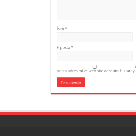
İsim
*
E-posta
*
posta adresimi ve web site adresimi bu tarayı