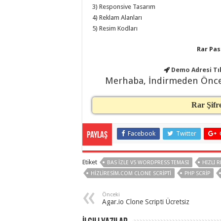
taşımacılık
,
3) Responsive Tasarım
gaziantep
4) Reklam Alanları
organizasyon
,
gaziantep
5) Resim Kodları
organizasyon
,
gaziantep
Rar Pas
organizasyon
,
gaziantep
organizasyon
,
Demo Adresi
Tı
gaziantep
Merhaba, İndirmeden Önc
organizasyon
,
gaziantep
organizasyon
,
gaziantep
Rar Şifr
palyaço
,
twitter
takipçi
hilesi
,
Facebook
Twitter
Paylaş
twitter
takipçi
hilesi
,
instagram
Etiket
BAS İZLE V5 WORDPRESS TEMASI
HIZLI 
takipçi
HIZLIRESIM.COM CLONE SCRIPTI
PHP SCRIP
hilesi
,
Önceki
Agar.io Clone Scripti Ücretsiz