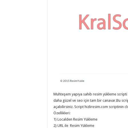
eve
taşımacılık
,
evden
eve
taşımacılık
,
gaziantep
evden
eve
taşımacılık
,
gaziantep
evden
eve
taşımacılık
,
gaziantep
evden
eve
taşımacılık
,
gaziantep
evden
eve
taşımacılık
,
evden
Muhteşem yapıya sahib resim yükleme scripti h
eve
daha güzel ve seo için tam bir canavar.Bu scri
taşımacılık
,
gaziantep
açabilirsiniz. Script hizliresim.com scriptinin 
asansörlü
Özellikleri:
taşıma
,
gaziantep
1) Localden Resim Yükleme
evden
2) URL ile Resim Yükleme
eve