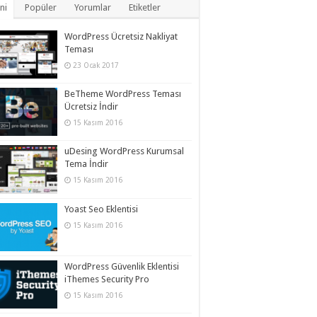
ni
Popüler
Yorumlar
Etiketler
WordPress Ücretsiz Nakliyat
Teması
23 Ocak 2017
BeTheme WordPress Teması
Ücretsiz İndir
15 Kasım 2016
uDesing WordPress Kurumsal
Tema İndir
15 Kasım 2016
Yoast Seo Eklentisi
15 Kasım 2016
WordPress Güvenlik Eklentisi
iThemes Security Pro
15 Kasım 2016