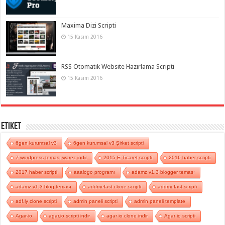
Maxima Dizi Scripti
15 Kasım 2016
RSS Otomatik Website Hazırlama Scripti
15 Kasım 2016
Etiket
6gen kurumsal v3
6gen kurumsal v3 Şirket scripti
7 wordpress teması warez indir
2015 E Ticaret scripti
2016 haber scripti
2017 haber scripti
aaalogo programı
adamz v1.3 blogger teması
adamz v1.3 blog teması
addmefast clone scripti
addmefast scripti
adf.ly clone scripti
admin paneli scripti
admin paneli template
Agar-io
agar.io scripti indir
agar io clone indir
Agar io scripti