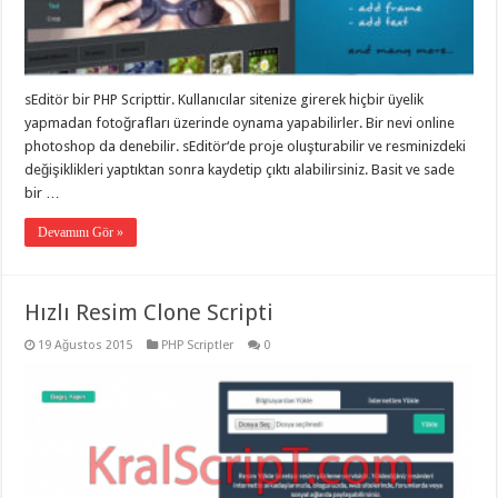
eve
taşımacılık
,
gaziantep
evden
eve
taşımacılık
,
sEditör bir PHP Scripttir. Kullanıcılar sitenize girerek hiçbir üyelik
gaziantep
evden
yapmadan fotoğrafları üzerinde oynama yapabilirler. Bir nevi online
eve
photoshop da denebilir. sEditör‘de proje oluşturabilir ve resminizdeki
taşımacılık
,
değişiklikleri yaptıktan sonra kaydetip çıktı alabilirsiniz. Basit ve sade
gaziantep
evden
bir …
eve
taşımacılık
,
Devamını Gör »
gaziantep
evden
eve
taşımacılık
,
evden
Hızlı Resim Clone Scripti
eve
taşımacılık
,
19 Ağustos 2015
PHP Scriptler
0
gaziantep
asansörlü
taşıma
,
gaziantep
evden
eve
taşımacılık
,
gaziantep
organizasyon
,