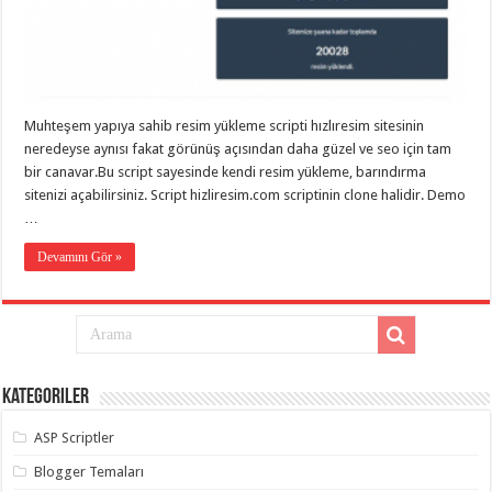
gaziantep
organizasyon
,
gaziantep
organizasyon
,
gaziantep
organizasyon
,
gaziantep
organizasyon
,
Muhteşem yapıya sahib resim yükleme scripti hızlıresim sitesinin
gaziantep
neredeyse aynısı fakat görünüş açısından daha güzel ve seo için tam
organizasyon
,
gaziantep
bir canavar.Bu script sayesinde kendi resim yükleme, barındırma
palyaço
,
sitenizi açabilirsiniz. Script hizliresim.com scriptinin clone halidir. Demo
twitter
…
takipçi
hilesi
,
twitter
Devamını Gör »
takipçi
hilesi
,
instagram
takipçi
hilesi
,
Kategoriler
ASP Scriptler
Blogger Temaları