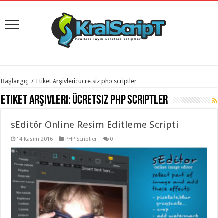
istanbul
Başlangıç
/
Etiket Arşivleri: ücretsiz php scriptler
organizasyon
evden
Etiket Arşivleri:
ücretsiz php scriptler
eve
taşımacılık
,
gaziantep
sEditör Online Resim Editleme Scripti
organizasyon
,
gaziantep
evden
14 Kasım 2016
PHP Scriptler
0
eve
taşımacılık
,
evden
eve
taşımacılık
,
gaziantep
evden
eve
taşımacılık
,
evden