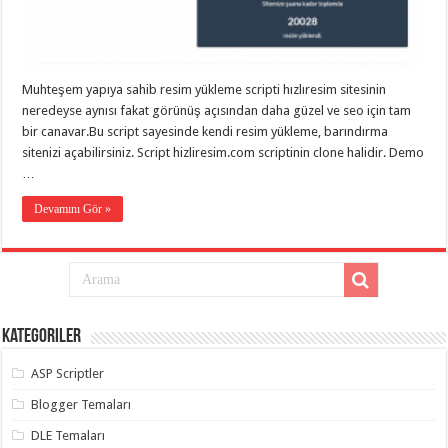
eve
taşımacılık
,
gaziantep
evden
eve
taşımacılık
,
Muhteşem yapıya sahib resim yükleme scripti hızlıresim sitesinin
gaziantep
evden
neredeyse aynısı fakat görünüş açısından daha güzel ve seo için tam
eve
bir canavar.Bu script sayesinde kendi resim yükleme, barındırma
taşımacılık
,
sitenizi açabilirsiniz. Script hizliresim.com scriptinin clone halidir. Demo
gaziantep
evden
…
eve
taşımacılık
,
Devamını Gör »
gaziantep
evden
eve
taşımacılık
,
evden
eve
taşımacılık
,
gaziantep
asansörlü
Kategoriler
taşıma
,
gaziantep
ASP Scriptler
evden
eve
Blogger Temaları
taşımacılık
,
gaziantep
DLE Temaları
organizasyon
,