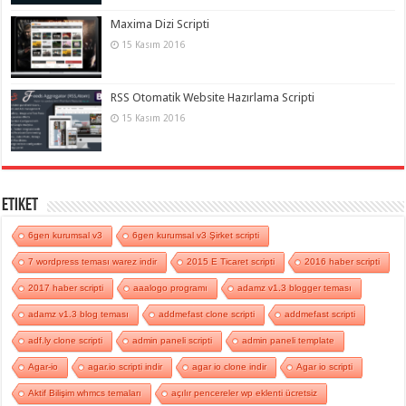
Maxima Dizi Scripti
15 Kasım 2016
RSS Otomatik Website Hazırlama Scripti
15 Kasım 2016
Etiket
6gen kurumsal v3
6gen kurumsal v3 Şirket scripti
7 wordpress teması warez indir
2015 E Ticaret scripti
2016 haber scripti
2017 haber scripti
aaalogo programı
adamz v1.3 blogger teması
adamz v1.3 blog teması
addmefast clone scripti
addmefast scripti
adf.ly clone scripti
admin paneli scripti
admin paneli template
Agar-io
agar.io scripti indir
agar io clone indir
Agar io scripti
Aktif Bilişim whmcs temaları
açılır pencereler wp eklenti ücretsiz