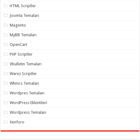
gaziantep
HTML Scriptler
organizasyon
,
gaziantep
Joomla Temaları
organizasyon
,
gaziantep
Magento
organizasyon
,
gaziantep
organizasyon
,
MyBB Temaları
gaziantep
organizasyon
,
OpenCart
gaziantep
palyaço
,
PHP Scriptler
twitter
takipçi
Vbulletin Temaları
hilesi
,
twitter
Warez Scriptler
takipçi
hilesi
,
Whmcs Temaları
instagram
takipçi
Wordpres Temaları
hilesi
,
WordPress Eklentileri
Wordpress Temaları
Xenforo