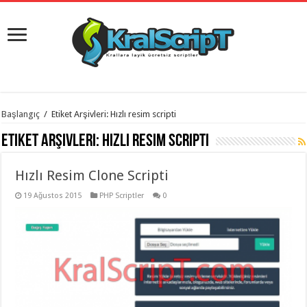
istanbul
Başlangıç
/
Etiket Arşivleri: Hızlı resim scripti
organizasyon
evden
Etiket Arşivleri:
Hızlı resim scripti
eve
taşımacılık
,
gaziantep
Hızlı Resim Clone Scripti
organizasyon
,
gaziantep
evden
19 Ağustos 2015
PHP Scriptler
0
eve
taşımacılık
,
evden
eve
taşımacılık
,
gaziantep
evden
eve
taşımacılık
,
evden