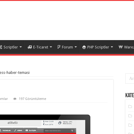
Scriptler
E-Ticaret
Forum
PHP Scriptler
Warez
ess-haber-temasi
Kate
umlar
197 Görüntüleme