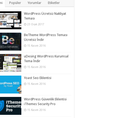
ni
Popüler
Yorumlar
Etiketler
WordPress Ücretsiz Nakliyat
Teması
23 Ocak 2017
BeTheme WordPress Teması
Ücretsiz İndir
15 Kasım 2016
uDesing WordPress Kurumsal
Tema İndir
15 Kasım 2016
Yoast Seo Eklentisi
15 Kasım 2016
WordPress Güvenlik Eklentisi
iThemes Security Pro
15 Kasım 2016