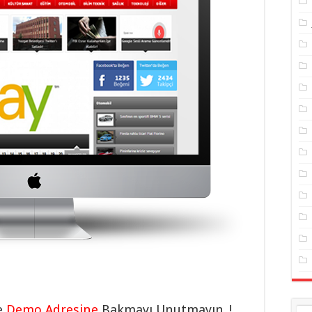
e
Demo Adresine
Bakmayı Unutmayın..!