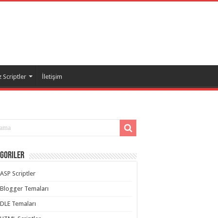
 Scriptler
İletişim
goriler
ASP Scriptler
Blogger Temaları
DLE Temaları