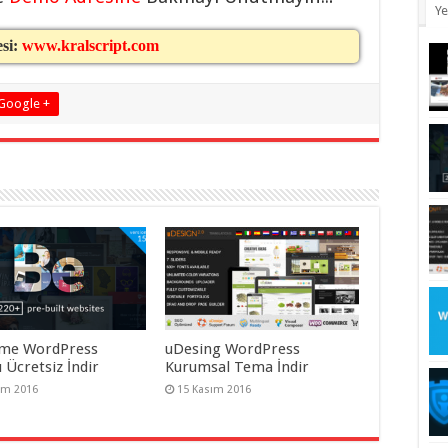
Ye
esi:
www.kralscript.com
Google +
me WordPress
uDesing WordPress
 Ücretsiz İndir
Kurumsal Tema İndir
ım 2016
15 Kasım 2016