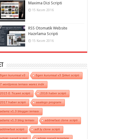
Maxima Dizi Scripti
15 Kasım 2016
RSS Otomatik Website
Hazırlama Scripti
15 Kasım 2016
et
6gen kurumsal v3
6gen kurumsal v3 Şirket scripti
7 wordpress teması warez indir
2015 E Ticaret scripti
2016 haber scripti
2017 haber scripti
aaalogo programı
adamz v1.3 blogger teması
adamz v1.3 blog teması
addmefast clone scripti
addmefast scripti
adf.ly clone scripti
admin paneli scripti
admin paneli template