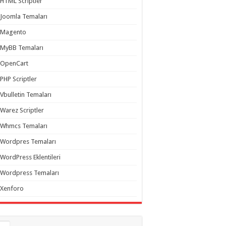
HTML Scriptler
Joomla Temaları
Magento
MyBB Temaları
OpenCart
PHP Scriptler
Vbulletin Temaları
Warez Scriptler
Whmcs Temaları
Wordpres Temaları
WordPress Eklentileri
Wordpress Temaları
Xenforo