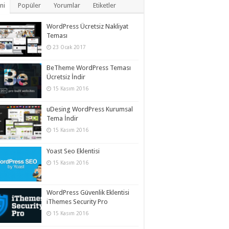
ni
Popüler
Yorumlar
Etiketler
WordPress Ücretsiz Nakliyat
Teması
23 Ocak 2017
BeTheme WordPress Teması
Ücretsiz İndir
15 Kasım 2016
uDesing WordPress Kurumsal
Tema İndir
15 Kasım 2016
Yoast Seo Eklentisi
15 Kasım 2016
WordPress Güvenlik Eklentisi
iThemes Security Pro
15 Kasım 2016