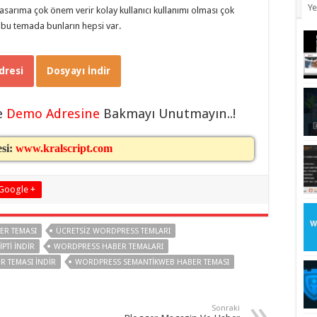
Ye
sarıma çok önem verir kolay kullanıcı kullanımı olması çok
 bu temada bunların hepsi var.
resi
Dosyayı İndir
e
Demo Adresine
Bakmayı Unutmayın..!
esi:
www.kralscript.com
Google +
ER TEMASI
ÜCRETSIZ WORDPRESS TEMLARI
PTI İNDIR
WORDPRESS HABER TEMALARI
 TEMASI INDIR
WORDPRESS SEMANTIKWEB HABER TEMASI
Sonraki