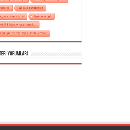
Agar-io
agar.io scripti indir
agar io clone indir
Agar io scripti
Aktif Bilişim whmcs temaları
açılır pencereler wp eklenti ücretsiz
teri Yorumları