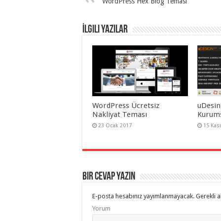
WordPress Hex Blog Teması
İlgili Yazılar
WordPress Ücretsiz
uDesin
Nakliyat Teması
Kurums
23 Ocak 2017
15 Kas
Bir cevap yazın
E-posta hesabınız yayımlanmayacak.
Gerekli a
Yorum