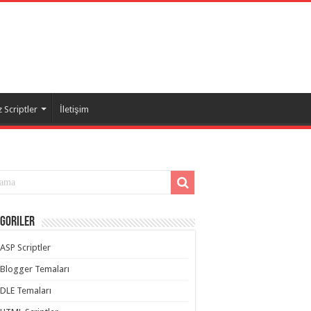
 Scriptler
İletişim
goriler
ASP Scriptler
Blogger Temaları
DLE Temaları