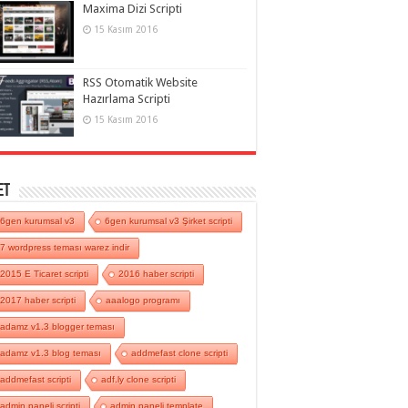
Maxima Dizi Scripti
15 Kasım 2016
RSS Otomatik Website
Hazırlama Scripti
15 Kasım 2016
et
6gen kurumsal v3
6gen kurumsal v3 Şirket scripti
7 wordpress teması warez indir
2015 E Ticaret scripti
2016 haber scripti
2017 haber scripti
aaalogo programı
adamz v1.3 blogger teması
adamz v1.3 blog teması
addmefast clone scripti
addmefast scripti
adf.ly clone scripti
admin paneli scripti
admin paneli template