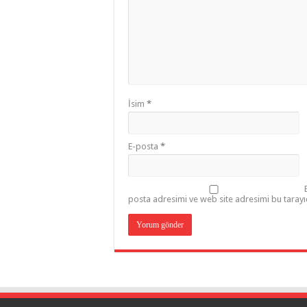
İsim
*
E-posta
*
posta adresimi ve web site adresimi bu tarayı