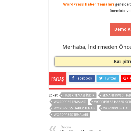
taşımacılık
,
WordPress Haber Temaları
genelde ta
gaziantep
önemlidir ve
organizasyon
,
gaziantep
organizasyon
,
gaziantep
Demo Ad
organizasyon
,
gaziantep
organizasyon
,
gaziantep
Merhaba, İndirmeden Önc
organizasyon
,
gaziantep
organizasyon
,
gaziantep
Rar Şifr
palyaço
,
twitter
takipçi
Facebook
Twitter
hilesi
,
Paylaş
twitter
takipçi
hilesi
,
Etiket
HABER TEMASI INDIR
SEMANTIKWEB HAB
instagram
takipçi
WORDPRES TEMALARI
WORDPRESS HABER SCRI
hilesi
,
WORDPRESS HABER TEMASI
WORDPRESS HABER
WORDPRESS TEMALARI
Önceki