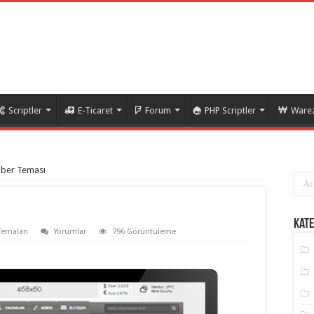
Scriptler
E-Ticaret
Forum
PHP Scriptler
Warez
ber Teması
Kate
Temaları
Yorumlar
796 Görüntüleme