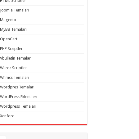
HTML Scriptler
Joomla Temaları
Magento
MyBB Temaları
OpenCart
PHP Scriptler
Vbulletin Temaları
Warez Scriptler
Whmcs Temaları
Wordpres Temaları
WordPress Eklentileri
Wordpress Temaları
Xenforo