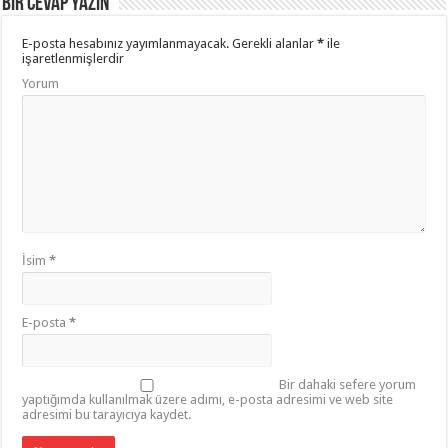
Bir cevap yazın
E-posta hesabınız yayımlanmayacak.
Gerekli alanlar
*
ile
işaretlenmişlerdir
Yorum
İsim
*
E-posta
*
Bir dahaki sefere yorum
yaptığımda kullanılmak üzere adımı, e-posta adresimi ve web site
adresimi bu tarayıcıya kaydet.