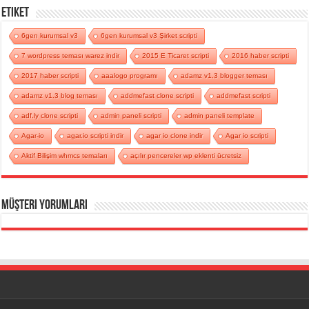
Etiket
6gen kurumsal v3
6gen kurumsal v3 Şirket scripti
7 wordpress teması warez indir
2015 E Ticaret scripti
2016 haber scripti
2017 haber scripti
aaalogo programı
adamz v1.3 blogger teması
adamz v1.3 blog teması
addmefast clone scripti
addmefast scripti
adf.ly clone scripti
admin paneli scripti
admin paneli template
Agar-io
agar.io scripti indir
agar io clone indir
Agar io scripti
Aktif Bilişim whmcs temaları
açılır pencereler wp eklenti ücretsiz
Müşteri Yorumları