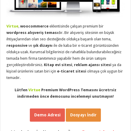
eve
taşımacılık
,
gaziantep
evden
eve
taşımacılık
,
Virtue
,
woocommerce
eklentisinde çalışan premium bir
gaziantep
evden
wordpress alışveriş teması
dır. Bir alışveriş sitesinin en büyük
eve
ihtiyaçlarından olan seo desteğinde oldukça başarılı olan tema,
taşımacılık
,
gaziantep
responsive
ve
şık dizayn
ı ile de kaba bir e-ticaret görüntüsünden
evden
oldukça uzak. Kurumsal bilgilerinizi de rahatlıkla bulundurabileceğiniz
eve
taşımacılık
,
temada hem firma tanıtımınızı yapabilir hem de ürün satışını
gaziantep
gerçekleştirebilirsiniz.
Kitap evi sitesi
,
reklam ajansı sitesi
ya da
evden
kişisel ürünlerini satan biri için
e-ticaret sitesi
olmaya çok uygun bir
eve
taşımacılık
,
temadır.
evden
eve
taşımacılık
,
Lütfen
Virtue
Premium WordPress Temasını ücretrsiz
gaziantep
indirmeden önce demosunu incelemeyi unutmayın!
asansörlü
taşıma
,
gaziantep
evden
Demo Adresi
Dosyayı İndir
eve
taşımacılık
,
gaziantep
organizasyon
,