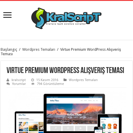
istanbul
Başlangıç
/
Wordpres Temaları
/
Virtue Premium WordPress Alışveriş
organizasyon
Teması
evden
eve
taşımacılık
,
Virtue Premium WordPress Alışveriş Teması
gaziantep
organizasyon
,
kralscript
15 Kasım 2016
Wordpres Temaları
gaziantep
Yorumlar
794 Görüntüleme
evden
eve
taşımacılık
,
evden
eve
taşımacılık
,
gaziantep
evden
eve
taşımacılık
,
evden