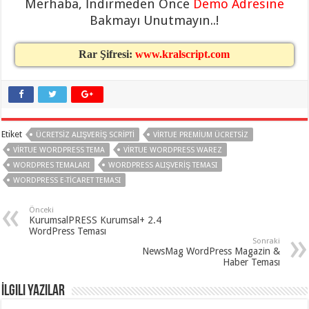
Merhaba, İndirmeden Önce
Demo Adresine
gaziantep
organizasyon
,
Bakmayı Unutmayın..!
gaziantep
organizasyon
,
gaziantep
Rar Şifresi:
www.kralscript.com
organizasyon
,
gaziantep
organizasyon
,
gaziantep
organizasyon
,
gaziantep
palyaço
,
twitter
Etiket
ÜCRETSIZ ALIŞVERIŞ SCRIPTI
VIRTUE PREMIUM ÜCRETSIZ
takipçi
hilesi
,
VIRTUE WORDPRESS TEMA
VIRTUE WORDPRESS WAREZ
twitter
WORDPRES TEMALARI
WORDPRESS ALIŞVERIŞ TEMASI
takipçi
hilesi
,
WORDPRESS E-TICARET TEMASI
instagram
takipçi
Önceki
hilesi
,
KurumsalPRESS Kurumsal+ 2.4
WordPress Teması
Sonraki
NewsMag WordPress Magazin &
Haber Teması
İlgili Yazılar