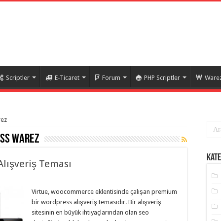
Scriptler
E-Ticaret
Forum
PHP Scriptler
Warez
rez
ess warez
Kate
lışveriş Teması
Virtue, woocommerce eklentisinde çalışan premium
bir wordpress alışveriş temasıdır. Bir alışveriş
sitesinin en büyük ihtiyaçlarından olan seo