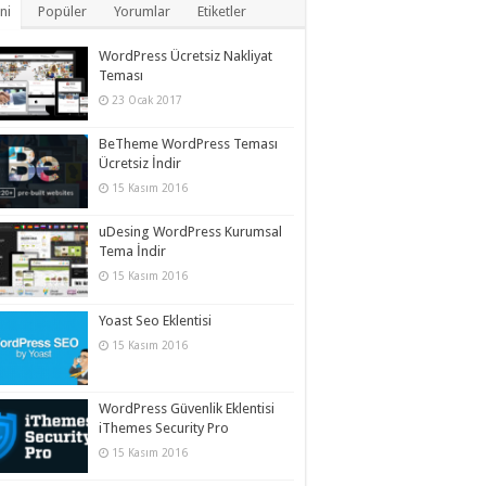
ni
Popüler
Yorumlar
Etiketler
WordPress Ücretsiz Nakliyat
Teması
23 Ocak 2017
BeTheme WordPress Teması
Ücretsiz İndir
15 Kasım 2016
uDesing WordPress Kurumsal
Tema İndir
15 Kasım 2016
Yoast Seo Eklentisi
15 Kasım 2016
WordPress Güvenlik Eklentisi
iThemes Security Pro
15 Kasım 2016