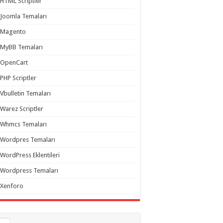
HTML Scriptler
Joomla Temaları
Magento
MyBB Temaları
OpenCart
PHP Scriptler
Vbulletin Temaları
Warez Scriptler
Whmcs Temaları
Wordpres Temaları
WordPress Eklentileri
Wordpress Temaları
Xenforo