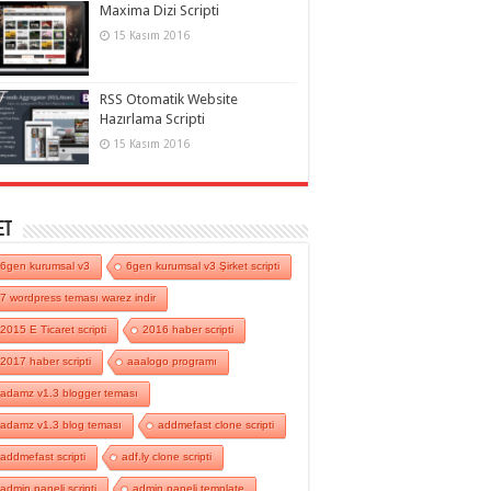
Maxima Dizi Scripti
15 Kasım 2016
RSS Otomatik Website
Hazırlama Scripti
15 Kasım 2016
et
6gen kurumsal v3
6gen kurumsal v3 Şirket scripti
7 wordpress teması warez indir
2015 E Ticaret scripti
2016 haber scripti
2017 haber scripti
aaalogo programı
adamz v1.3 blogger teması
adamz v1.3 blog teması
addmefast clone scripti
addmefast scripti
adf.ly clone scripti
admin paneli scripti
admin paneli template