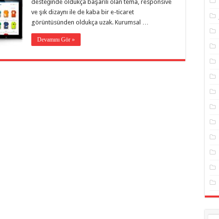
desteğinde oldukça başarılı olan tema, responsive
ve şık dizaynı ile de kaba bir e-ticaret
görüntüsünden oldukça uzak. Kurumsal …
Devamını Gör »