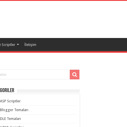
 Scriptler
İletişim
goriler
ASP Scriptler
Blogger Temaları
DLE Temaları