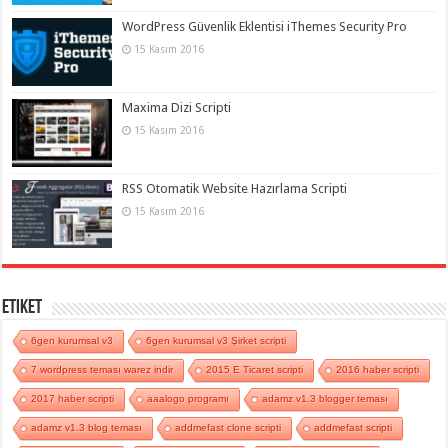
WordPress Güvenlik Eklentisi iThemes Security Pro
15 Kasım 2016
Maxima Dizi Scripti
15 Kasım 2016
RSS Otomatik Website Hazırlama Scripti
15 Kasım 2016
Etiket
6gen kurumsal v3
6gen kurumsal v3 Şirket scripti
7 wordpress teması warez indir
2015 E Ticaret scripti
2016 haber scripti
2017 haber scripti
aaalogo programı
adamz v1.3 blogger teması
adamz v1.3 blog teması
addmefast clone scripti
addmefast scripti