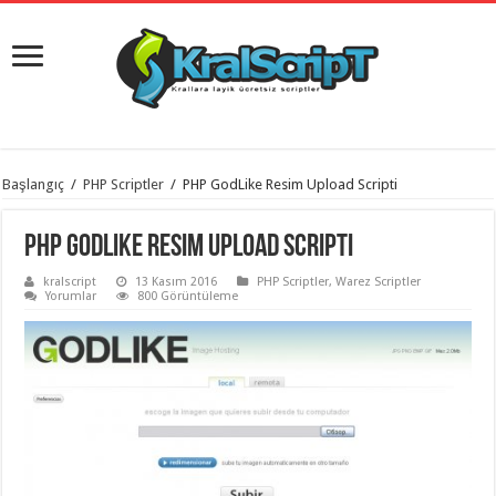
istanbul
Başlangıç
/
PHP Scriptler
/
PHP GodLike Resim Upload Scripti
organizasyon
evden
eve
PHP GodLike Resim Upload Scripti
taşımacılık
,
gaziantep
kralscript
13 Kasım 2016
PHP Scriptler
,
Warez Scriptler
organizasyon
,
Yorumlar
800 Görüntüleme
gaziantep
evden
eve
taşımacılık
,
evden
eve
taşımacılık
,
gaziantep
evden
eve
taşımacılık
,
evden