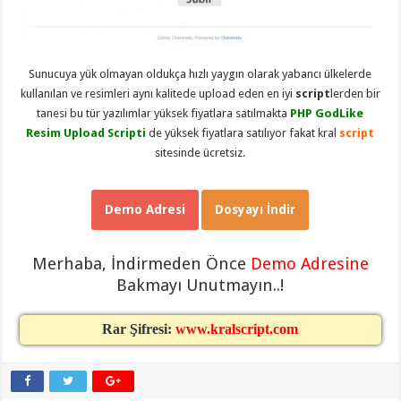
eve
taşımacılık
,
gaziantep
evden
eve
taşımacılık
,
Sunucuya yük olmayan oldukça hızlı yaygın olarak yabancı ülkelerde
gaziantep
kullanılan ve resimleri aynı kalitede upload eden en iyi
script
lerden bir
evden
eve
tanesi bu tür yazılımlar yüksek fiyatlara satılmakta
PHP GodLike
taşımacılık
,
Resim Upload Scripti
de yüksek fiyatlara satılıyor fakat kral
script
gaziantep
evden
sitesinde ücretsiz.
eve
taşımacılık
,
gaziantep
evden
Demo Adresi
Dosyayı İndir
eve
taşımacılık
,
evden
eve
Merhaba, İndirmeden Önce
Demo Adresine
taşımacılık
,
Bakmayı Unutmayın..!
gaziantep
asansörlü
taşıma
,
gaziantep
Rar Şifresi:
www.kralscript.com
evden
eve
taşımacılık
,
gaziantep
organizasyon
,