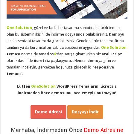
eve
taşımacılık
,
gaziantep
evden
eve
taşımacılık
,
One Solution
, güzel ve farklı bir tasarıma sahiptir. İki farklı teması
gaziantep
evden
olan bu sistemin ikisini de indirme dosyasında bulabilirsiniz.
Demo
yu
eve
incelerseniz iki tasarımı da görebilirsiniz. Genelde ürün tanıtımı, firma
taşımacılık
,
gaziantep
tanıtımı ya da kurumsal bir sabit websitesine uygundur.
One Solution
evden
teması
normalde tanesi
59
$
‘dan satışa çıkartılırken biz
Kral Script
eve
taşımacılık
,
olarak ikisini de
ücretsiz
paylaşıyoruz. Hemen
demo
ya girin ve
gaziantep
temaları inceleyin, gerçekten hoşunuza gidecek iki
responsive
evden
eve
tema
dır.
taşımacılık
,
evden
eve
Lütfen
OneSolution
WordPress Temalarını ücretsiz
taşımacılık
,
indirmeden önce demosunu incelemeyi unutmayın!
gaziantep
asansörlü
taşıma
,
gaziantep
Demo Adresi
Dosyayı İndir
evden
eve
taşımacılık
,
gaziantep
Merhaba, İndirmeden Önce
Demo Adresine
organizasyon
,