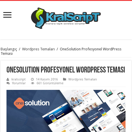
istanbul
Başlangıç
/
Wordpres Temaları
/
OneSolution Profesyonel WordPress
organizasyon
Teması
evden
eve
taşımacılık
,
OneSolution Profesyonel WordPress Teması
gaziantep
organizasyon
,
kralscript
14 Kasım 2016
Wordpres Temaları
gaziantep
Yorumlar
661 Görüntüleme
evden
eve
taşımacılık
,
evden
eve
taşımacılık
,
gaziantep
evden
eve
taşımacılık
,
evden