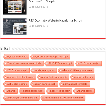
Maxima Dizi Scripti
15 Kasım 2016
RSS Otomatik Website Hazırlama Scripti
15 Kasım 2016
Etiket
6gen kurumsal v3
6gen kurumsal v3 Şirket scripti
7 wordpress teması warez indir
2015 E Ticaret scripti
2016 haber scripti
2017 haber scripti
aaalogo programı
adamz v1.3 blogger teması
adamz v1.3 blog teması
addmefast clone scripti
addmefast scripti
adf.ly clone scripti
admin paneli scripti
admin paneli template
Agar-io
agar.io scripti indir
agar io clone indir
Agar io scripti
Aktif Bilişim whmcs temaları
açılır pencereler wp eklenti ücretsiz