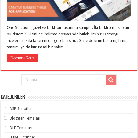
eve
taşımacılık
,
gaziantep
evden
eve
taşımacılık
,
One Solution, güzel ve farklı bir tasarıma sahiptir. İki farklı teması olan
gaziantep
evden
bu sistemin ikisini de indirme dosyasında bulabilirsiniz. Demoyu
eve
incelerseniz iki tasarımı da görebilirsiniz. Genelde ürün tanıtımı, firma
taşımacılık
,
tanıtımı ya da kurumsal bir sabit …
gaziantep
evden
eve
Devamını Gör »
taşımacılık
,
gaziantep
evden
eve
taşımacılık
,
evden
eve
taşımacılık
,
Kategoriler
gaziantep
asansörlü
taşıma
,
ASP Scriptler
gaziantep
evden
Blogger Temaları
eve
taşımacılık
,
DLE Temaları
gaziantep
organizasyon
,
HTML Scriptler