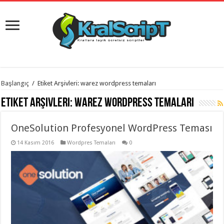
istanbul
Başlangıç
/
Etiket Arşivleri: warez wordpress temaları
organizasyon
evden
Etiket Arşivleri:
warez wordpress temaları
eve
taşımacılık
,
gaziantep
OneSolution Profesyonel WordPress Teması
organizasyon
,
gaziantep
evden
14 Kasım 2016
Wordpres Temaları
0
eve
taşımacılık
,
evden
eve
taşımacılık
,
gaziantep
evden
eve
taşımacılık
,
evden