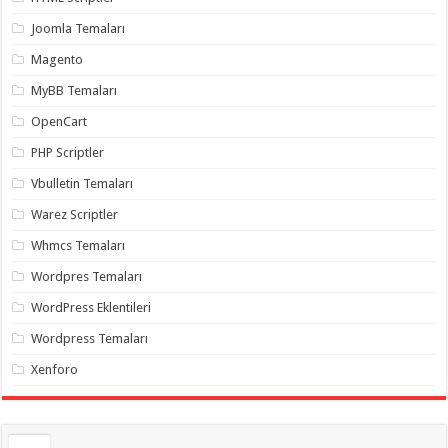
gaziantep
organizasyon
,
Joomla Temaları
gaziantep
organizasyon
,
Magento
gaziantep
organizasyon
,
MyBB Temaları
gaziantep
organizasyon
,
OpenCart
gaziantep
organizasyon
,
PHP Scriptler
gaziantep
palyaço
,
Vbulletin Temaları
twitter
takipçi
Warez Scriptler
hilesi
,
twitter
Whmcs Temaları
takipçi
hilesi
,
instagram
Wordpres Temaları
takipçi
hilesi
,
WordPress Eklentileri
Wordpress Temaları
Xenforo