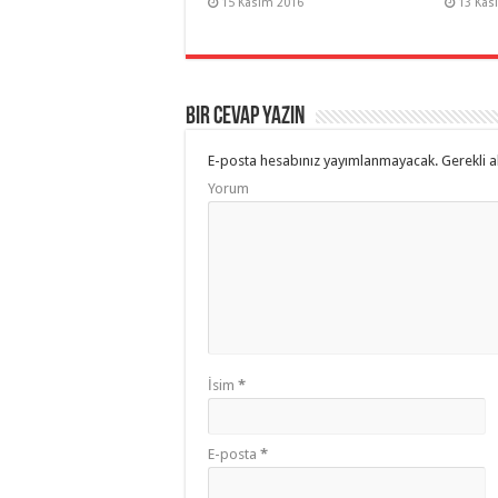
15 Kasım 2016
13 Kas
Bir cevap yazın
E-posta hesabınız yayımlanmayacak.
Gerekli a
Yorum
İsim
*
E-posta
*