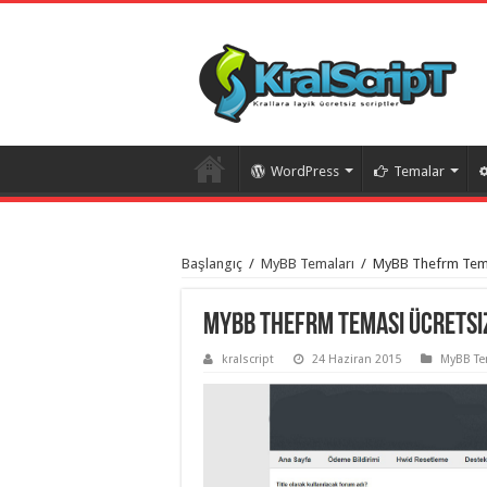
WordPress
Temalar
istanbul
organizasyon
Başlangıç
/
MyBB Temaları
/
MyBB Thefrm Tema
evden
eve
taşımacılık
,
gaziantep
MyBB Thefrm Teması Ücretsi
organizasyon
,
gaziantep
kralscript
24 Haziran 2015
MyBB Te
evden
eve
taşımacılık
,
evden
eve
taşımacılık
,
gaziantep
evden