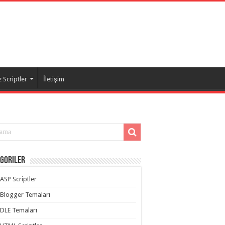
 Scriptler
İletişim
goriler
ASP Scriptler
Blogger Temaları
DLE Temaları