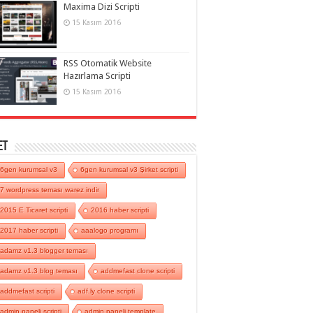
Maxima Dizi Scripti
15 Kasım 2016
RSS Otomatik Website
Hazırlama Scripti
15 Kasım 2016
et
6gen kurumsal v3
6gen kurumsal v3 Şirket scripti
7 wordpress teması warez indir
2015 E Ticaret scripti
2016 haber scripti
2017 haber scripti
aaalogo programı
adamz v1.3 blogger teması
adamz v1.3 blog teması
addmefast clone scripti
addmefast scripti
adf.ly clone scripti
admin paneli scripti
admin paneli template