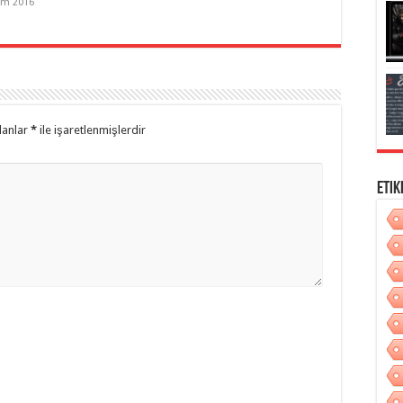
ım 2016
lanlar
*
ile işaretlenmişlerdir
Etik