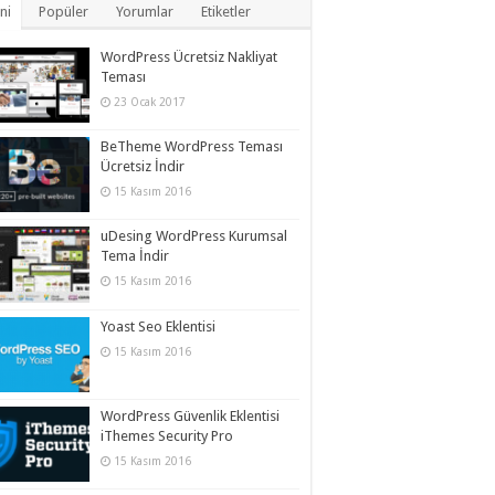
ni
Popüler
Yorumlar
Etiketler
WordPress Ücretsiz Nakliyat
Teması
23 Ocak 2017
BeTheme WordPress Teması
Ücretsiz İndir
15 Kasım 2016
uDesing WordPress Kurumsal
Tema İndir
15 Kasım 2016
Yoast Seo Eklentisi
15 Kasım 2016
WordPress Güvenlik Eklentisi
iThemes Security Pro
15 Kasım 2016