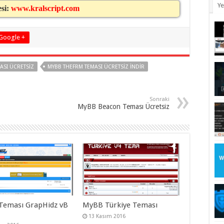
Ye
esi:
www.kralscript.com
Google +
ASI ÜCRETSIZ
MYBB THEFRM TEMASI ÜCRETSIZ INDIR
Sonraki
MyBB Beacon Teması Ücretsiz
eması GrapHidz vB
MyBB Türkiye Teması
13 Kasım 2016