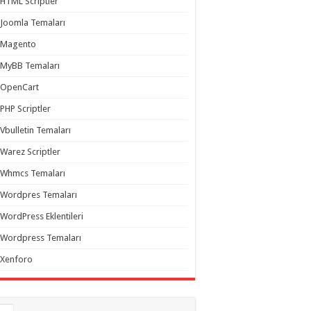
HTML Scriptler
Joomla Temaları
Magento
MyBB Temaları
OpenCart
PHP Scriptler
Vbulletin Temaları
Warez Scriptler
Whmcs Temaları
Wordpres Temaları
WordPress Eklentileri
Wordpress Temaları
Xenforo