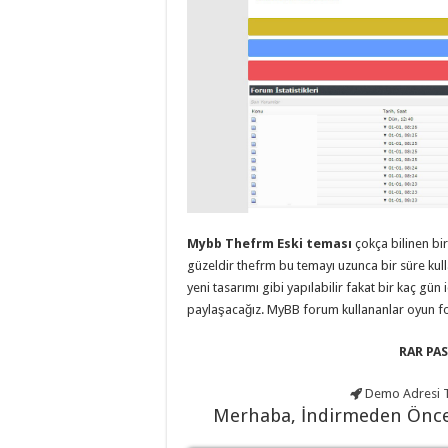
eve
taşımacılık
,
evden
eve
taşımacılık
,
gaziantep
evden
eve
taşımacılık
,
gaziantep
evden
eve
taşımacılık
,
gaziantep
evden
eve
Mybb Thefrm Eski teması
çokça bilinen bi
taşımacılık
,
gaziantep
güzeldir thefrm bu temayı uzunca bir süre kull
evden
yeni tasarımı gibi yapılabilir fakat bir kaç gün
eve
paylaşacağız. MyBB forum kullananlar oyun f
taşımacılık
,
evden
eve
RAR PAS
taşımacılık
,
gaziantep
asansörlü
Demo Adresi
T
taşıma
,
Merhaba, İndirmeden Önc
gaziantep
evden
eve