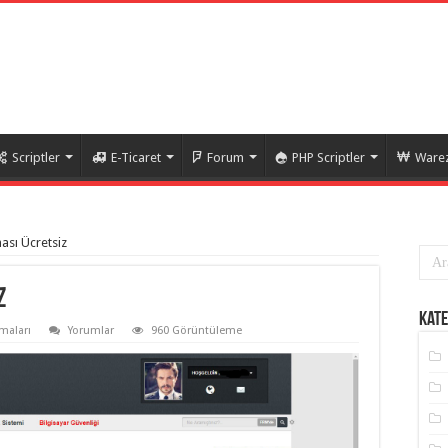
Scriptler
E-Ticaret
Forum
PHP Scriptler
Warez
sı Ücretsiz
z
Kate
maları
Yorumlar
960 Görüntüleme