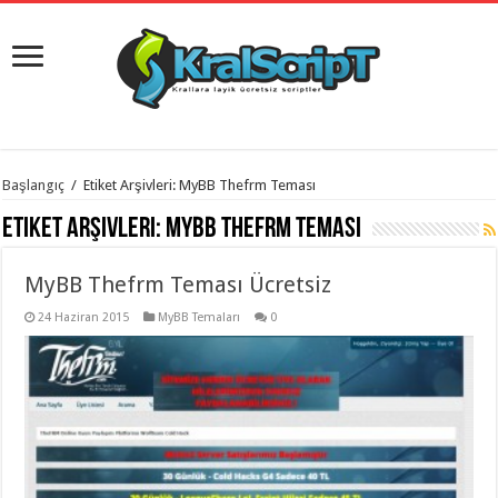
istanbul
Başlangıç
/
Etiket Arşivleri: MyBB Thefrm Teması
organizasyon
evden
Etiket Arşivleri:
MyBB Thefrm Teması
eve
taşımacılık
,
gaziantep
MyBB Thefrm Teması Ücretsiz
organizasyon
,
gaziantep
evden
24 Haziran 2015
MyBB Temaları
0
eve
taşımacılık
,
evden
eve
taşımacılık
,
gaziantep
evden
eve
taşımacılık
,
evden