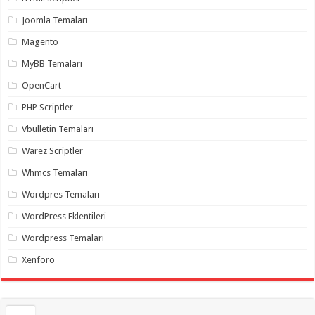
gaziantep
organizasyon
,
Joomla Temaları
gaziantep
organizasyon
,
Magento
gaziantep
organizasyon
,
MyBB Temaları
gaziantep
organizasyon
,
OpenCart
gaziantep
organizasyon
,
PHP Scriptler
gaziantep
palyaço
,
Vbulletin Temaları
twitter
takipçi
Warez Scriptler
hilesi
,
twitter
Whmcs Temaları
takipçi
hilesi
,
instagram
Wordpres Temaları
takipçi
hilesi
,
WordPress Eklentileri
Wordpress Temaları
Xenforo