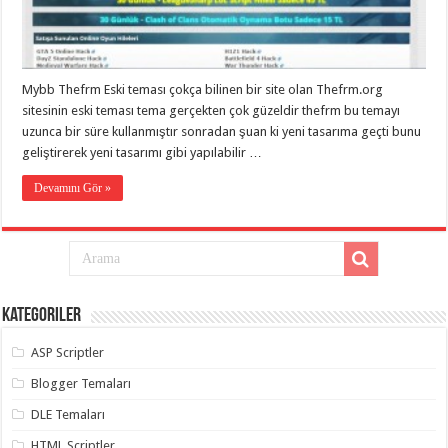
eve
taşımacılık
,
gaziantep
evden
eve
taşımacılık
,
Mybb Thefrm Eski teması çokça bilinen bir site olan Thefrm.org
gaziantep
evden
sitesinin eski teması tema gerçekten çok güzeldir thefrm bu temayı
eve
uzunca bir süre kullanmıştır sonradan şuan ki yeni tasarıma geçti bunu
taşımacılık
,
geliştirerek yeni tasarımı gibi yapılabilir …
gaziantep
evden
eve
Devamını Gör »
taşımacılık
,
gaziantep
evden
eve
taşımacılık
,
evden
eve
taşımacılık
,
Kategoriler
gaziantep
asansörlü
taşıma
,
ASP Scriptler
gaziantep
evden
Blogger Temaları
eve
taşımacılık
,
DLE Temaları
gaziantep
organizasyon
,
HTML Scriptler