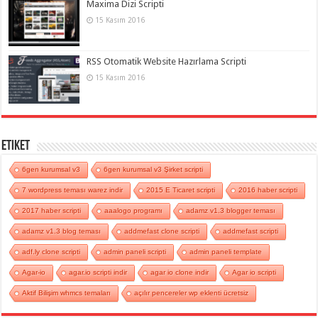
Maxima Dizi Scripti
15 Kasım 2016
RSS Otomatik Website Hazırlama Scripti
15 Kasım 2016
Etiket
6gen kurumsal v3
6gen kurumsal v3 Şirket scripti
7 wordpress teması warez indir
2015 E Ticaret scripti
2016 haber scripti
2017 haber scripti
aaalogo programı
adamz v1.3 blogger teması
adamz v1.3 blog teması
addmefast clone scripti
addmefast scripti
adf.ly clone scripti
admin paneli scripti
admin paneli template
Agar-io
agar.io scripti indir
agar io clone indir
Agar io scripti
Aktif Bilişim whmcs temaları
açılır pencereler wp eklenti ücretsiz