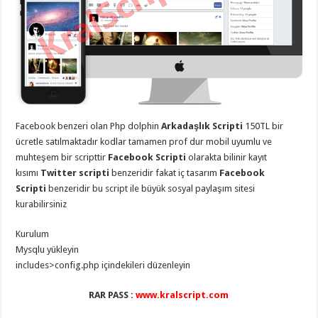
eve
taşımacılık
,
gaziantep
evden
eve
taşımacılık
,
gaziantep
evden
eve
taşımacılık
,
gaziantep
evden
Facebook benzeri olan Php dolphin
Arkadaşlık Scripti
150TL bir
eve
taşımacılık
,
ücretle satılmaktadır kodlar tamamen prof dur mobil uyumlu ve
gaziantep
muhteşem bir scripttir
Facebook Scripti
olarakta bilinir kayıt
evden
eve
kısımı
Twitter scripti
benzeridir fakat iç tasarım
Facebook
taşımacılık
,
Scripti
benzeridir bu script ile büyük sosyal paylaşım sitesi
evden
kurabilirsiniz
eve
taşımacılık
,
gaziantep
Kurulum
asansörlü
taşıma
,
Mysqlu yükleyin
gaziantep
includes>config.php içindekileri düzenleyin
evden
eve
taşımacılık
,
RAR PASS :
www.kralscript.com
gaziantep
organizasyon
,