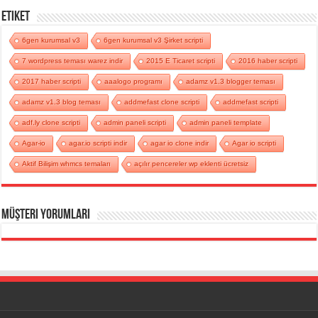
Etiket
6gen kurumsal v3
6gen kurumsal v3 Şirket scripti
7 wordpress teması warez indir
2015 E Ticaret scripti
2016 haber scripti
2017 haber scripti
aaalogo programı
adamz v1.3 blogger teması
adamz v1.3 blog teması
addmefast clone scripti
addmefast scripti
adf.ly clone scripti
admin paneli scripti
admin paneli template
Agar-io
agar.io scripti indir
agar io clone indir
Agar io scripti
Aktif Bilişim whmcs temaları
açılır pencereler wp eklenti ücretsiz
Müşteri Yorumları