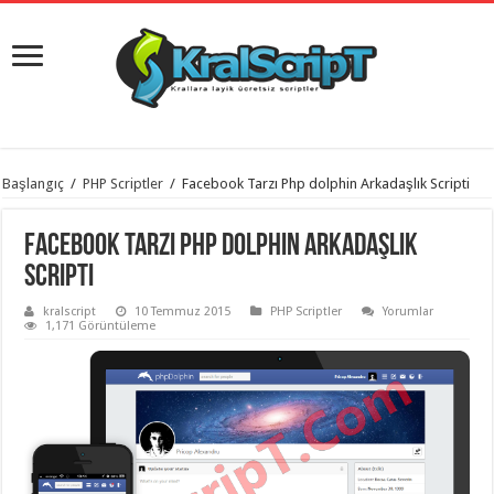
istanbul
Başlangıç
/
PHP Scriptler
/
Facebook Tarzı Php dolphin Arkadaşlık Scripti
organizasyon
evden
eve
Facebook Tarzı Php dolphin Arkadaşlık
taşımacılık
,
gaziantep
Scripti
organizasyon
,
gaziantep
kralscript
10 Temmuz 2015
PHP Scriptler
Yorumlar
evden
1,171 Görüntüleme
eve
taşımacılık
,
evden
eve
taşımacılık
,
gaziantep
evden
eve
taşımacılık
,
evden