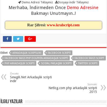
gaziantep
Demo Adresi
Tıklayınız
Dosyayı indir
Tıklayınız
organizasyon
,
Merhaba, İndirmeden Önce
Demo Adresine
gaziantep
organizasyon
,
Bakmayı Unutmayın..!
gaziantep
organizasyon
,
gaziantep
Rar Şifresi:
www.kralscript.com
organizasyon
,
gaziantep
organizasyon
,
gaziantep
palyaço
,
twitter
takipçi
hilesi
,
Etiket
ARKADAŞLIK SCRIPTLERI
FACEBOOK SCRIPTI
twitter
FACEBOOK TARZI PHP DOLPHIN ARKADAŞLIK SCRIPTI
FACEBOOK TARZI SCRIPT
takipçi
hilesi
,
PHP ARKADAŞLIK SCRIPTI
SOSYAL PAYLAŞIM SCRIPTI
TWITTER SCRIPTI
instagram
takipçi
hilesi
,
Önceki
Sewgili.Net Arkadaşlık scripti
indir
Sonraki
Netlog.com php arkadaşlık scripti
2015
İlgili Yazılar