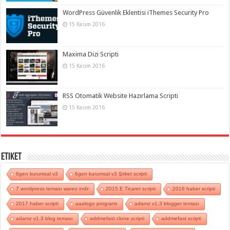
WordPress Güvenlik Eklentisi iThemes Security Pro
15 Kasım 2016
Maxima Dizi Scripti
15 Kasım 2016
RSS Otomatik Website Hazırlama Scripti
15 Kasım 2016
Etiket
6gen kurumsal v3
6gen kurumsal v3 Şirket scripti
7 wordpress teması warez indir
2015 E Ticaret scripti
2016 haber scripti
2017 haber scripti
aaalogo programı
adamz v1.3 blogger teması
adamz v1.3 blog teması
addmefast clone scripti
addmefast scripti