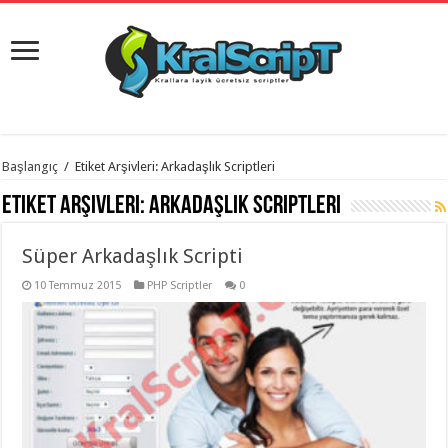
istanbul
Başlangıç
/
Etiket Arşivleri: Arkadaşlık Scriptleri
organizasyon
evden
Etiket Arşivleri:
Arkadaşlık Scriptleri
eve
taşımacılık
,
gaziantep
Süper Arkadaşlık Scripti
organizasyon
,
gaziantep
evden
10 Temmuz 2015
PHP Scriptler
0
eve
taşımacılık
,
evden
eve
taşımacılık
,
gaziantep
evden
eve
taşımacılık
,
evden