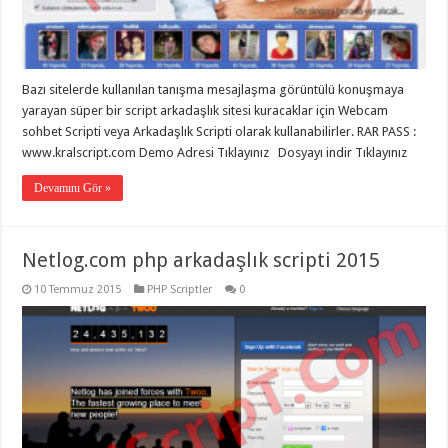
eve
taşımacılık
,
gaziantep
evden
eve
taşımacılık
,
Bazı sitelerde kullanılan tanışma mesajlaşma görüntülü konuşmaya
gaziantep
evden
yarayan süper bir script arkadaşlık sitesi kuracaklar için Webcam
eve
sohbet Scripti veya Arkadaşlık Scripti olarak kullanabilirler. RAR PASS :
taşımacılık
,
www.kralscript.com Demo Adresi Tıklayınız Dosyayı indir Tıklayınız
gaziantep
evden
eve
Devamını Gör »
taşımacılık
,
gaziantep
evden
eve
Netlog.com php arkadaşlık scripti 2015
taşımacılık
,
evden
eve
10 Temmuz 2015
PHP Scriptler
0
taşımacılık
,
gaziantep
asansörlü
taşıma
,
gaziantep
evden
eve
taşımacılık
,
gaziantep
organizasyon
,