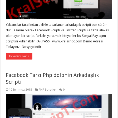
gaziantep
organizasyon
,
gaziantep
organizasyon
,
gaziantep
organizasyon
,
Yabancılar tarafından tizlikle tasarlanan arkadaşlık scripti son sürüm
gaziantep
organizasyon
,
dür Tasarım olarak Facebook Scripti ve Twitter Scripti ile fazla alakası
gaziantep
olamayan bir script farklılık yaratmak isteyenler bu Sosyal Paylaşım
organizasyon
,
gaziantep
Scriptini kullanabilir RAR PASS : www.kralscript.com Demo Adresi
palyaço
,
Tıklayınız Dosyayı indir …
twitter
takipçi
Devamını Gör »
hilesi
,
twitter
takipçi
hilesi
,
instagram
Facebook Tarzı Php dolphin Arkadaşlık
takipçi
hilesi
,
Scripti
10 Temmuz 2015
PHP Scriptler
0