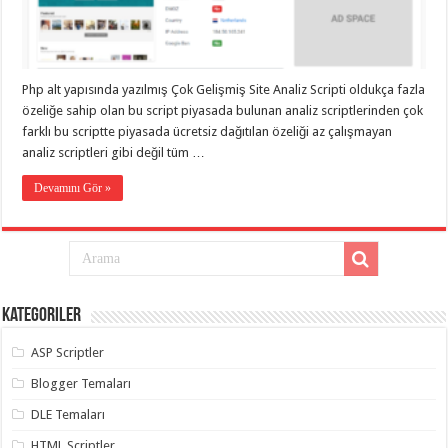
eve
taşımacılık
,
gaziantep
evden
eve
taşımacılık
,
Php alt yapısında yazılmış Çok Gelişmiş Site Analiz Scripti oldukça fazla
gaziantep
evden
özeliğe sahip olan bu script piyasada bulunan analiz scriptlerinden çok
eve
farklı bu scriptte piyasada ücretsiz dağıtılan özeliği az çalışmayan
taşımacılık
,
analiz scriptleri gibi değil tüm …
gaziantep
evden
eve
Devamını Gör »
taşımacılık
,
gaziantep
evden
eve
taşımacılık
,
evden
eve
taşımacılık
,
Kategoriler
gaziantep
asansörlü
taşıma
,
ASP Scriptler
gaziantep
evden
Blogger Temaları
eve
taşımacılık
,
DLE Temaları
gaziantep
organizasyon
,
HTML Scriptler