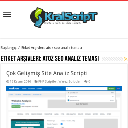
istanbul
Başlangıç
/
Etiket Arşivleri: atoz seo analiz teması
organizasyon
evden
Etiket Arşivleri:
atoz seo analiz teması
eve
taşımacılık
,
gaziantep
Çok Gelişmiş Site Analiz Scripti
organizasyon
,
gaziantep
evden
15 Kasım 2016
PHP Scriptler
,
Warez Scriptler
0
eve
taşımacılık
,
evden
eve
taşımacılık
,
gaziantep
evden
eve
taşımacılık
,
evden