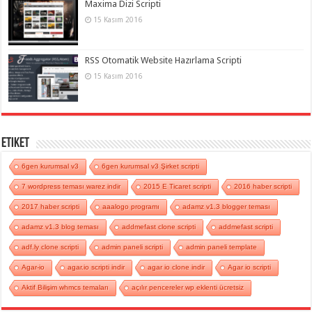
Maxima Dizi Scripti
15 Kasım 2016
RSS Otomatik Website Hazırlama Scripti
15 Kasım 2016
Etiket
6gen kurumsal v3
6gen kurumsal v3 Şirket scripti
7 wordpress teması warez indir
2015 E Ticaret scripti
2016 haber scripti
2017 haber scripti
aaalogo programı
adamz v1.3 blogger teması
adamz v1.3 blog teması
addmefast clone scripti
addmefast scripti
adf.ly clone scripti
admin paneli scripti
admin paneli template
Agar-io
agar.io scripti indir
agar io clone indir
Agar io scripti
Aktif Bilişim whmcs temaları
açılır pencereler wp eklenti ücretsiz