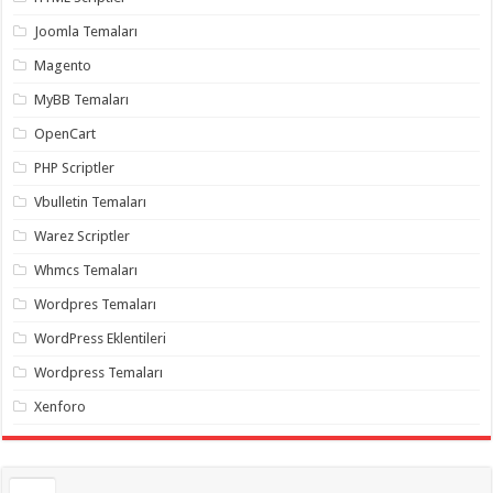
gaziantep
organizasyon
,
Joomla Temaları
gaziantep
organizasyon
,
Magento
gaziantep
organizasyon
,
MyBB Temaları
gaziantep
organizasyon
,
OpenCart
gaziantep
organizasyon
,
PHP Scriptler
gaziantep
palyaço
,
Vbulletin Temaları
twitter
takipçi
Warez Scriptler
hilesi
,
twitter
Whmcs Temaları
takipçi
hilesi
,
instagram
Wordpres Temaları
takipçi
hilesi
,
WordPress Eklentileri
Wordpress Temaları
Xenforo