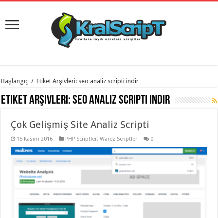
istanbul
Başlangıç
/
Etiket Arşivleri: seo analiz scripti indir
organizasyon
evden
Etiket Arşivleri:
seo analiz scripti indir
eve
taşımacılık
,
gaziantep
Çok Gelişmiş Site Analiz Scripti
organizasyon
,
gaziantep
evden
15 Kasım 2016
PHP Scriptler
,
Warez Scriptler
0
eve
taşımacılık
,
evden
eve
taşımacılık
,
gaziantep
evden
eve
taşımacılık
,
evden