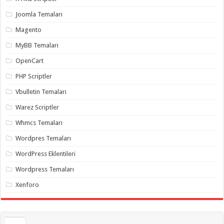
gaziantep
organizasyon
,
Joomla Temaları
gaziantep
organizasyon
,
Magento
gaziantep
organizasyon
,
MyBB Temaları
gaziantep
organizasyon
,
OpenCart
gaziantep
organizasyon
,
PHP Scriptler
gaziantep
palyaço
,
Vbulletin Temaları
twitter
takipçi
Warez Scriptler
hilesi
,
twitter
Whmcs Temaları
takipçi
hilesi
,
instagram
Wordpres Temaları
takipçi
hilesi
,
WordPress Eklentileri
Wordpress Temaları
Xenforo