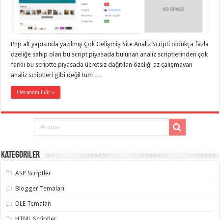
eve
taşımacılık
,
gaziantep
evden
eve
taşımacılık
,
Php alt yapısında yazılmış Çok Gelişmiş Site Analiz Scripti oldukça fazla
gaziantep
evden
özeliğe sahip olan bu script piyasada bulunan analiz scriptlerinden çok
eve
farklı bu scriptte piyasada ücretsiz dağıtılan özeliği az çalışmayan
taşımacılık
,
analiz scriptleri gibi değil tüm …
gaziantep
evden
eve
Devamını Gör »
taşımacılık
,
gaziantep
evden
eve
taşımacılık
,
evden
eve
taşımacılık
,
Kategoriler
gaziantep
asansörlü
taşıma
,
ASP Scriptler
gaziantep
evden
Blogger Temaları
eve
taşımacılık
,
DLE Temaları
gaziantep
organizasyon
,
HTML Scriptler