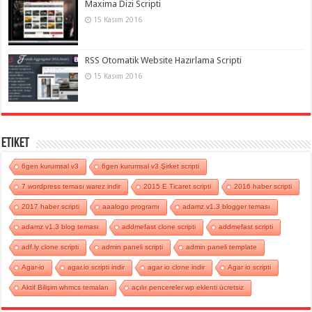
Maxima Dizi Scripti
15 Kasım 2016
RSS Otomatik Website Hazırlama Scripti
15 Kasım 2016
Etiket
6gen kurumsal v3
6gen kurumsal v3 Şirket scripti
7 wordpress teması warez indir
2015 E Ticaret scripti
2016 haber scripti
2017 haber scripti
aaalogo programı
adamz v1.3 blogger teması
adamz v1.3 blog teması
addmefast clone scripti
addmefast scripti
adf.ly clone scripti
admin paneli scripti
admin paneli template
Agar-io
agar.io scripti indir
agar io clone indir
Agar io scripti
Aktif Bilişim whmcs temaları
açılır pencereler wp eklenti ücretsiz