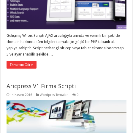
gaziantep
organizasyon
,
gaziantep
organizasyon
,
gaziantep
organizasyon
,
gaziantep
organizasyon
,
Gelişmiş Whois Scripti AJAX aracılığıyla anında ve verimli bir şekilde
gaziantep
domain hakkında tüm bilgileri almak için güçlü bir PHP tabanlı alt
organizasyon
,
gaziantep
yapıya sahiptir. Script herhangi bir cep veya tablet ekranda bootstrap
palyaço
,
3 ve ayarlanabilir şekilde …
twitter
takipçi
hilesi
,
Devamını Gör »
twitter
takipçi
hilesi
,
instagram
Aricpress V1 Firma Scripti
takipçi
hilesi
,
14 Kasım 2016
Wordpres Temaları
0