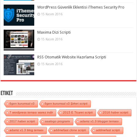
WordPress Güvenlik Eklentisi iThemes Security Pro
15 Kasım 2016
Maxima Dizi Scripti
15 Kasım 2016
RSS Otomatik Website Hazırlama Scripti
15 Kasım 2016
Etiket
6gen kurumsal v3
6gen kurumsal v3 Şirket scripti
7 wordpress teması warez indir
2015 E Ticaret scripti
2016 haber scripti
2017 haber scripti
aaalogo programı
adamz v1.3 blogger teması
adamz v1.3 blog teması
addmefast clone scripti
addmefast scripti