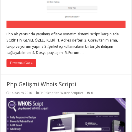
eve
taşımacılık
,
gaziantep
evden
eve
taşımacılık
,
gaziantep
evden
Php alt yapısında yapılmış ofis ve yönetim sistemi scripti karşınızda.
eve
SCRİPTİN GENEL ÖZELLİKLERİ: 1. Adres defteri 2. Görev tanımlama,
taşımacılık
,
gaziantep
takip ve yorum yapma 3. Şirket içi kullanıcıların birbiriyle iletişim
evden
sağlayabilmesi 4. Dosya paylaşımı 5. Forum …
eve
taşımacılık
,
gaziantep
Devamını Gör »
evden
eve
taşımacılık
,
evden
Php Gelişmi Whois Scripti
eve
taşımacılık
,
14 Kasım 2016
PHP Scriptler
,
Warez Scriptler
0
gaziantep
asansörlü
taşıma
,
gaziantep
evden
eve
taşımacılık
,
gaziantep
organizasyon
,