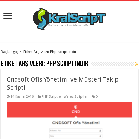
istanbul
Başlangıç
/
Etiket Arşivleri: Php script indir
organizasyon
evden
Etiket Arşivleri:
Php script indir
eve
taşımacılık
,
gaziantep
Cndsoft Ofis Yönetimi ve Müşteri Takip
organizasyon
,
gaziantep
Scripti
evden
eve
14 Kasım 2016
PHP Scriptler
,
Warez Scriptler
0
taşımacılık
,
evden
eve
taşımacılık
,
gaziantep
evden
eve
taşımacılık
,
evden