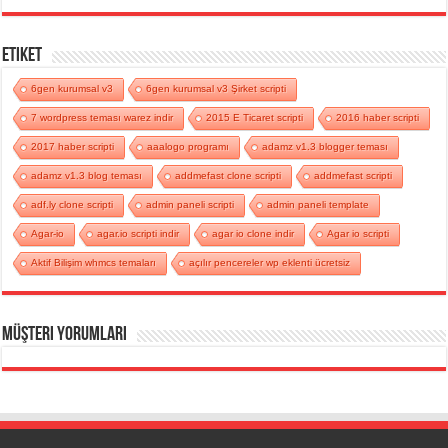
Etiket
6gen kurumsal v3
6gen kurumsal v3 Şirket scripti
7 wordpress teması warez indir
2015 E Ticaret scripti
2016 haber scripti
2017 haber scripti
aaalogo programı
adamz v1.3 blogger teması
adamz v1.3 blog teması
addmefast clone scripti
addmefast scripti
adf.ly clone scripti
admin paneli scripti
admin paneli template
Agar-io
agar.io scripti indir
agar io clone indir
Agar io scripti
Aktif Bilişim whmcs temaları
açılır pencereler wp eklenti ücretsiz
Müşteri Yorumları