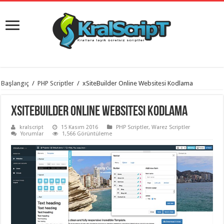
istanbul
Başlangıç
/
PHP Scriptler
/
xSiteBuilder Online Websitesi Kodlama
organizasyon
evden
eve
xSiteBuilder Online Websitesi Kodlama
taşımacılık
,
gaziantep
kralscript
15 Kasım 2016
PHP Scriptler
,
Warez Scriptler
organizasyon
,
Yorumlar
1,566 Görüntüleme
gaziantep
evden
eve
taşımacılık
,
evden
eve
taşımacılık
,
gaziantep
evden
eve
taşımacılık
,
evden