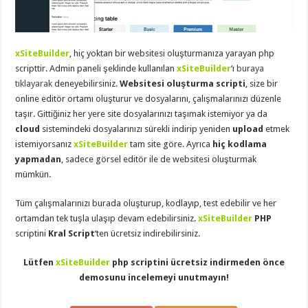
eve
taşımacılık
,
gaziantep
evden
eve
xSiteBuilder
, hiç yoktan bir websitesi oluşturmanıza yarayan php
taşımacılık
,
gaziantep
scripttir. Admin paneli şeklinde kullanılan
xSiteBuilder
‘ı
buraya
evden
tıklayarak
deneyebilirsiniz.
Websitesi oluşturma scripti
, size bir
eve
taşımacılık
,
online editör ortamı oluşturur ve dosyalarını, çalışmalarınızı düzenle
gaziantep
taşır. Gittiğiniz her yere site dosyalarınızı taşımak istemiyor ya da
evden
eve
cloud
sistemindeki dosyalarınızı sürekli indirip yeniden
upload
etmek
taşımacılık
,
istemiyorsanız
xSiteBuilder
tam site göre. Ayrıca
hiç kodlama
gaziantep
evden
yapmadan
, sadece görsel editör ile de websitesi oluşturmak
eve
mümkün.
taşımacılık
,
evden
eve
Tüm çalışmalarınızı burada oluşturup, kodlayıp, test edebilir ve her
taşımacılık
,
ortamdan tek tuşla ulaşıp devam edebilirsiniz.
xSiteBuilder
PHP
gaziantep
asansörlü
scriptini
Kral Script
‘ten ücretsiz indirebilirsiniz.
taşıma
,
gaziantep
evden
Lütfen
xSiteBuilder
php scriptini ücretsiz indirmeden önce
eve
demosunu incelemeyi unutmayın!
taşımacılık
,
gaziantep
organizasyon
,