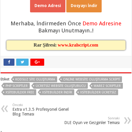
gaziantep
Demo Adresi
Dosyayı İndir
organizasyon
,
gaziantep
organizasyon
,
gaziantep
Merhaba, İndirmeden Önce
Demo Adresine
organizasyon
,
gaziantep
Bakmayı Unutmayın..!
organizasyon
,
gaziantep
organizasyon
,
Rar Şifresi:
www.kralscript.com
gaziantep
palyaço
,
twitter
takipçi
hilesi
,
twitter
takipçi
hilesi
,
Etiket
KODSUZ SITE OLUŞTURMA
ONLINE WEBSITE OLUŞTURMA SCRIPTI
instagram
takipçi
PHP SCRIPTLER
ÜCRETSIZ WEBSITE OLUŞTURUCU
WAREZ SCRIPTLER
hilesi
,
XSITEBUILDER FREE
XSITEBUILDER INDIR
XSITEBUILDER ÜCRETSIZ
Önceki
Extra v1.3.5 Profesyonel Genel
Blog Teması
Sonraki
DLE Oyun ve Gezginler Teması