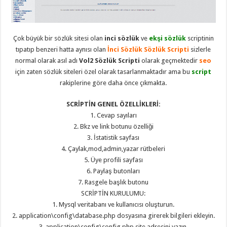
eve
taşımacılık
,
gaziantep
evden
eve
Çok büyük bir sözlük sitesi olan
inci sözlük
ve
ekşi sözlük
scriptinin
taşımacılık
,
gaziantep
tıpatıp benzeri hatta aynısı olan
İnci Sözlük Sözlük Scripti
sizlerle
evden
normal olarak asıl adı
Vol2 Sözlük Scripti
olarak geçmektedir
seo
eve
taşımacılık
,
için zaten sözlük siteleri özel olarak tasarlanmaktadır ama bu
script
gaziantep
rakiplerine göre daha önce çıkmakta.
evden
eve
taşımacılık
,
SCRİPTİN GENEL ÖZELLİKLERİ:
gaziantep
1. Cevap sayıları
evden
eve
2. Bkz ve link botunu özelliği
taşımacılık
,
3. İstatistik sayfası
evden
eve
4. Çaylak,mod,admin,yazar rütbeleri
taşımacılık
,
5. Üye profili sayfası
gaziantep
asansörlü
6. Paylaş butonları
taşıma
,
7. Rasgele başlık butonu
gaziantep
evden
SCRİPTİN KURULUMU:
eve
1. Mysql veritabanı ve kullanıcısı oluşturun.
taşımacılık
,
gaziantep
2. application\config\database.php dosyasına girerek bilgileri ekleyin.
organizasyon
,
3. application\config\config.php site adresini yazın.