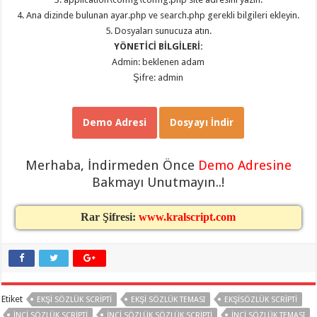
gaziantep
organizasyon
,
4. Ana dizinde bulunan ayar.php ve search.php gerekli bilgileri ekleyin.
gaziantep
5. Dosyaları sunucuza atın.
organizasyon
,
gaziantep
YÖNETİCİ BİLGİLERİ:
organizasyon
,
Admin: beklenen adam
gaziantep
Şifre: admin
organizasyon
,
gaziantep
organizasyon
,
gaziantep
palyaço
,
Demo Adresi
Dosyayı İndir
twitter
takipçi
hilesi
,
twitter
Merhaba, İndirmeden Önce
Demo Adresine
takipçi
Bakmayı Unutmayın..!
hilesi
,
instagram
takipçi
hilesi
,
Rar Şifresi:
www.kralscript.com
Etiket
EKŞI SÖZLÜK SCRIPTI
EKŞI SÖZLÜK TEMASI
EKŞISÖZLÜK SCRIPTI
İNCI SÖZLÜK SCRIPTI
İNCI SÖZLÜK SÖZLÜK SCRIPTI
İNCI SÖZLÜK TEMASI