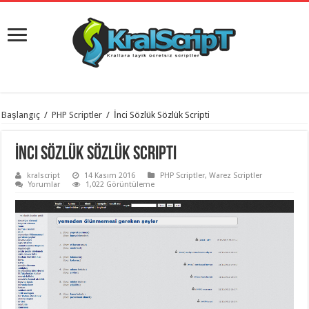
istanbul
Başlangıç
/
PHP Scriptler
/
İnci Sözlük Sözlük Scripti
organizasyon
evden
eve
İnci Sözlük Sözlük Scripti
taşımacılık
,
gaziantep
kralscript
14 Kasım 2016
PHP Scriptler
,
Warez Scriptler
organizasyon
,
Yorumlar
1,022 Görüntüleme
gaziantep
evden
eve
taşımacılık
,
evden
eve
taşımacılık
,
gaziantep
evden
eve
taşımacılık
,
evden