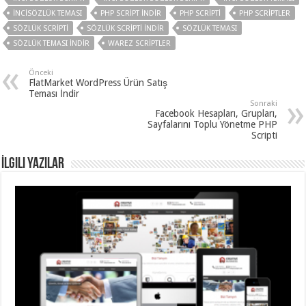
İNCISÖZLÜK TEMASI
PHP SCRIPT INDIR
PHP SCRIPTI
PHP SCRIPTLER
SÖZLÜK SCRIPTI
SÖZLÜK SCRIPTI INDIR
SÖZLÜK TEMASI
SÖZLÜK TEMASI INDIR
WAREZ SCRIPTLER
Önceki
FlatMarket WordPress Ürün Satış
Teması İndir
Sonraki
Facebook Hesapları, Grupları,
Sayfalarını Toplu Yönetme PHP
Scripti
İlgili Yazılar