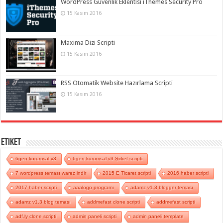
WordPress Güvenlik Eklentisi iThemes Security Pro
15 Kasım 2016
Maxima Dizi Scripti
15 Kasım 2016
RSS Otomatik Website Hazırlama Scripti
15 Kasım 2016
Etiket
6gen kurumsal v3
6gen kurumsal v3 Şirket scripti
7 wordpress teması warez indir
2015 E Ticaret scripti
2016 haber scripti
2017 haber scripti
aaalogo programı
adamz v1.3 blogger teması
adamz v1.3 blog teması
addmefast clone scripti
addmefast scripti
adf.ly clone scripti
admin paneli scripti
admin paneli template