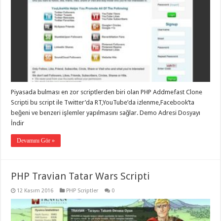
Piyasada bulması en zor scriptlerden biri olan PHP Addmefast Clone
Scripti bu script ile Twitter’da RT,YouTube’da izlenme,Facebook’ta
beğeni ve benzeri işlemler yapılmasını sağlar. Demo Adresi Dosyayı
İndir
Devamını Gör »
PHP Travian Tatar Wars Scripti
12 Kasım 2016
PHP Scriptler
0