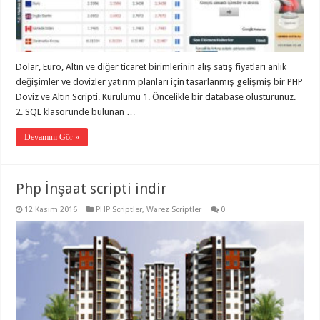
gaziantep
organizasyon
,
gaziantep
organizasyon
,
gaziantep
organizasyon
,
Dolar, Euro, Altın ve diğer ticaret birimlerinin alış satış fiyatları anlık
gaziantep
organizasyon
,
değişimler ve dövizler yatırım planları için tasarlanmış gelişmiş bir PHP
gaziantep
Döviz ve Altın Scripti. Kurulumu 1. Öncelikle bir database olusturunuz.
organizasyon
,
gaziantep
2. SQL klasöründe bulunan …
palyaço
,
twitter
Devamını Gör »
takipçi
hilesi
,
twitter
takipçi
Php İnşaat scripti indir
hilesi
,
instagram
takipçi
12 Kasım 2016
PHP Scriptler
,
Warez Scriptler
0
hilesi
,