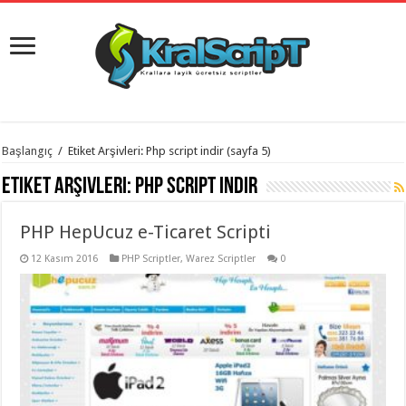
istanbul
Başlangıç
/
Etiket Arşivleri: Php script indir
(sayfa 5)
organizasyon
evden
Etiket Arşivleri:
Php script indir
eve
taşımacılık
,
gaziantep
PHP HepUcuz e-Ticaret Scripti
organizasyon
,
gaziantep
evden
12 Kasım 2016
PHP Scriptler
,
Warez Scriptler
0
eve
taşımacılık
,
evden
eve
taşımacılık
,
gaziantep
evden
eve
taşımacılık
,
evden