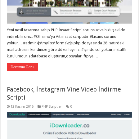
Yeni nesil tasarıma sahip PHP İnsaat Scripti sorunsuz ve hızlı şekilde
indirebilirsiniz. #Ofisimo’ya Ait insaat scriptidir #Lisans sorunu
yoktur… #admin\js\mylibs\forms\zjs.php dosyasında 28. satırdaki
mail adresini kendinize göre düzenleyiniz. #içinde sql yoktur,install’lı
kurulumdur. (database oluşturun,dosyaları ftp’ye …
Devamını Gör »
Facebook, İnstagram Vine Video İndirme
Scripti
12 Kasım 2016
PHP Scriptler
0