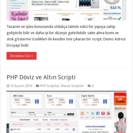
eve
taşımacılık
,
gaziantep
evden
eve
taşımacılık
,
Tasarım ve işlev konusunda oldukça tatmin edici bir yapıya sahip
gaziantep
evden
geliştirile bilir ve daha iyi bir düzeye getirilebilir satın alma kısmı ve
eve
stok gösterme özelikleri ile kendini öne çıkaran bir script. Demo Adresi
taşımacılık
,
Dosyayı İndir
gaziantep
evden
eve
Devamını Gör »
taşımacılık
,
gaziantep
evden
eve
PHP Döviz ve Altın Scripti
taşımacılık
,
evden
eve
12 Kasım 2016
PHP Scriptler
,
Warez Scriptler
0
taşımacılık
,
gaziantep
asansörlü
taşıma
,
gaziantep
evden
eve
taşımacılık
,
gaziantep
organizasyon
,