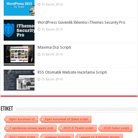
15 Kasım 2016
WordPress Güvenlik Eklentisi iThemes Security Pro
15 Kasım 2016
Maxima Dizi Scripti
15 Kasım 2016
RSS Otomatik Website Hazırlama Scripti
15 Kasım 2016
Etiket
6gen kurumsal v3
6gen kurumsal v3 Şirket scripti
7 wordpress teması warez indir
2015 E Ticaret scripti
2016 haber scripti
2017 haber scripti
aaalogo programı
adamz v1.3 blogger teması