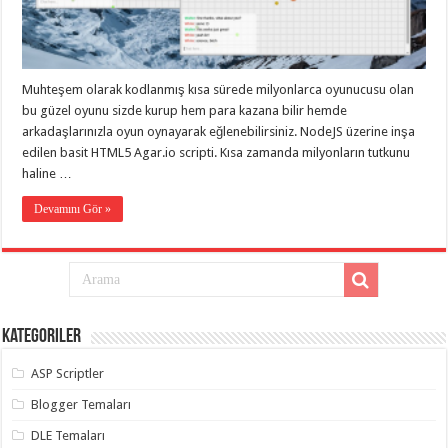
eve
taşımacılık
,
gaziantep
evden
eve
taşımacılık
,
Muhteşem olarak kodlanmış kısa sürede milyonlarca oyunucusu olan
gaziantep
evden
bu güzel oyunu sizde kurup hem para kazana bilir hemde
eve
arkadaşlarınızla oyun oynayarak eğlenebilirsiniz. NodeJS üzerine inşa
taşımacılık
,
edilen basit HTML5 Agar.io scripti. Kısa zamanda milyonların tutkunu
gaziantep
evden
haline …
eve
taşımacılık
,
Devamını Gör »
gaziantep
evden
eve
taşımacılık
,
evden
eve
taşımacılık
,
gaziantep
asansörlü
Kategoriler
taşıma
,
gaziantep
ASP Scriptler
evden
eve
Blogger Temaları
taşımacılık
,
gaziantep
DLE Temaları
organizasyon
,