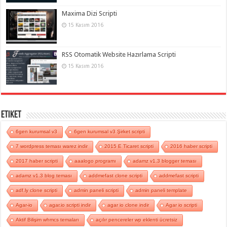
Maxima Dizi Scripti
15 Kasım 2016
RSS Otomatik Website Hazırlama Scripti
15 Kasım 2016
Etiket
6gen kurumsal v3
6gen kurumsal v3 Şirket scripti
7 wordpress teması warez indir
2015 E Ticaret scripti
2016 haber scripti
2017 haber scripti
aaalogo programı
adamz v1.3 blogger teması
adamz v1.3 blog teması
addmefast clone scripti
addmefast scripti
adf.ly clone scripti
admin paneli scripti
admin paneli template
Agar-io
agar.io scripti indir
agar io clone indir
Agar io scripti
Aktif Bilişim whmcs temaları
açılır pencereler wp eklenti ücretsiz