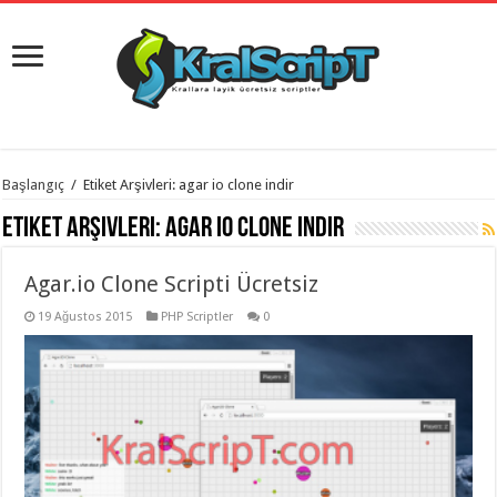
istanbul
Başlangıç
/
Etiket Arşivleri: agar io clone indir
organizasyon
evden
Etiket Arşivleri:
agar io clone indir
eve
taşımacılık
,
gaziantep
Agar.io Clone Scripti Ücretsiz
organizasyon
,
gaziantep
evden
19 Ağustos 2015
PHP Scriptler
0
eve
taşımacılık
,
evden
eve
taşımacılık
,
gaziantep
evden
eve
taşımacılık
,
evden