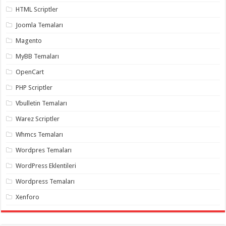
gaziantep
HTML Scriptler
organizasyon
,
gaziantep
Joomla Temaları
organizasyon
,
gaziantep
Magento
organizasyon
,
gaziantep
organizasyon
,
MyBB Temaları
gaziantep
organizasyon
,
OpenCart
gaziantep
palyaço
,
PHP Scriptler
twitter
takipçi
Vbulletin Temaları
hilesi
,
twitter
Warez Scriptler
takipçi
hilesi
,
Whmcs Temaları
instagram
takipçi
Wordpres Temaları
hilesi
,
WordPress Eklentileri
Wordpress Temaları
Xenforo