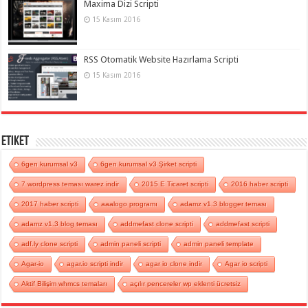
Maxima Dizi Scripti
15 Kasım 2016
RSS Otomatik Website Hazırlama Scripti
15 Kasım 2016
Etiket
6gen kurumsal v3
6gen kurumsal v3 Şirket scripti
7 wordpress teması warez indir
2015 E Ticaret scripti
2016 haber scripti
2017 haber scripti
aaalogo programı
adamz v1.3 blogger teması
adamz v1.3 blog teması
addmefast clone scripti
addmefast scripti
adf.ly clone scripti
admin paneli scripti
admin paneli template
Agar-io
agar.io scripti indir
agar io clone indir
Agar io scripti
Aktif Bilişim whmcs temaları
açılır pencereler wp eklenti ücretsiz