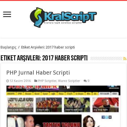
istanbul
Başlangıç
/
Etiket Arşivleri: 2017 haber scripti
organizasyon
evden
Etiket Arşivleri:
2017 haber scripti
eve
taşımacılık
,
gaziantep
PHP Jurnal Haber Scripti
organizasyon
,
gaziantep
evden
12 Kasım 2016
PHP Scriptler
,
Warez Scriptler
0
eve
taşımacılık
,
evden
eve
taşımacılık
,
gaziantep
evden
eve
taşımacılık
,
evden