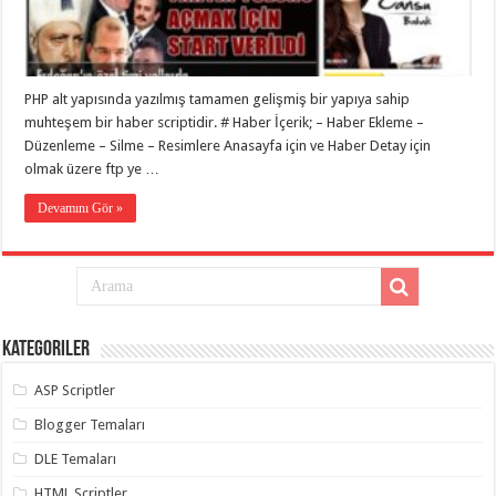
eve
taşımacılık
,
gaziantep
evden
eve
taşımacılık
,
PHP alt yapısında yazılmış tamamen gelişmiş bir yapıya sahip
gaziantep
evden
muhteşem bir haber scriptidir. # Haber İçerik; – Haber Ekleme –
eve
Düzenleme – Silme – Resimlere Anasayfa için ve Haber Detay için
taşımacılık
,
olmak üzere ftp ye …
gaziantep
evden
eve
Devamını Gör »
taşımacılık
,
gaziantep
evden
eve
taşımacılık
,
evden
eve
taşımacılık
,
Kategoriler
gaziantep
asansörlü
taşıma
,
ASP Scriptler
gaziantep
evden
Blogger Temaları
eve
taşımacılık
,
DLE Temaları
gaziantep
organizasyon
,
HTML Scriptler