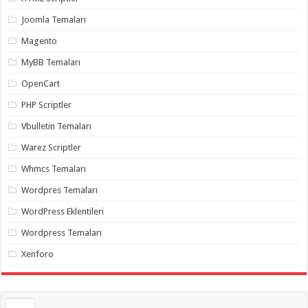
gaziantep
organizasyon
,
Joomla Temaları
gaziantep
organizasyon
,
Magento
gaziantep
organizasyon
,
MyBB Temaları
gaziantep
organizasyon
,
OpenCart
gaziantep
organizasyon
,
PHP Scriptler
gaziantep
palyaço
,
Vbulletin Temaları
twitter
takipçi
Warez Scriptler
hilesi
,
twitter
Whmcs Temaları
takipçi
hilesi
,
instagram
Wordpres Temaları
takipçi
hilesi
,
WordPress Eklentileri
Wordpress Temaları
Xenforo