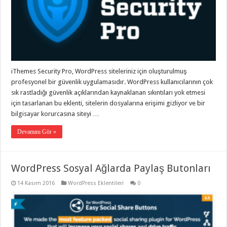
gaziantep
organizasyon
,
gaziantep
organizasyon
,
gaziantep
organizasyon
,
gaziantep
organizasyon
,
gaziantep
iThemes Security Pro, WordPress siteleriniz için oluşturulmuş
organizasyon
,
gaziantep
profesyonel bir güvenlik uygulamasıdır. WordPress kullanıcılarının çok
palyaço
,
sık rastladığı güvenlik açıklarından kaynaklanan sıkıntıları yok etmesi
twitter
takipçi
için tasarlanan bu eklenti, sitelerin dosyalarına erişimi gizliyor ve bir
hilesi
,
bilgisayar korurcasına siteyi …
twitter
takipçi
Devamını Gör »
hilesi
,
instagram
takipçi
hilesi
,
WordPress Sosyal Ağlarda Paylaş Butonları
14 Kasım 2016
WordPress Eklentileri
0