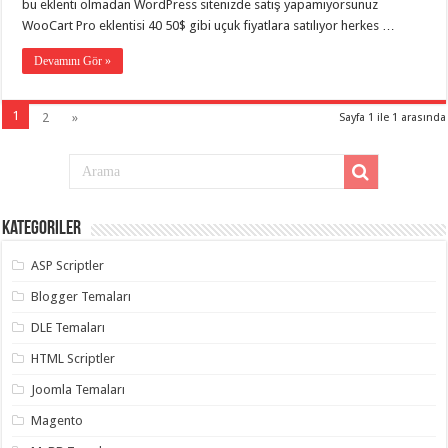
bu eklenti olmadan WordPress sitenizde satış yapamıyorsunuz
WooCart Pro eklentisi 40 50$ gibi uçuk fiyatlara satılıyor herkes …
Devamını Gör »
1
2
»
Sayfa 1 ile 1 arasında
Kategoriler
ASP Scriptler
Blogger Temaları
DLE Temaları
HTML Scriptler
Joomla Temaları
Magento