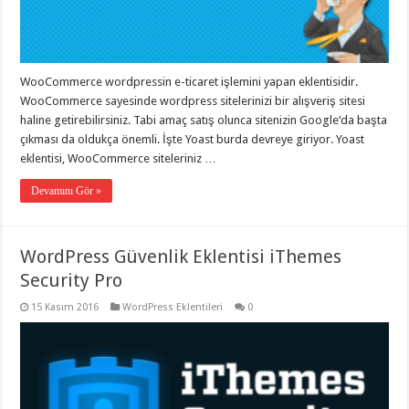
eve
taşımacılık
,
gaziantep
evden
eve
taşımacılık
,
WooCommerce wordpressin e-ticaret işlemini yapan eklentisidir.
gaziantep
evden
WooCommerce sayesinde wordpress sitelerinizi bir alışveriş sitesi
eve
haline getirebilirsiniz. Tabi amaç satış olunca sitenizin Google‘da başta
taşımacılık
,
çıkması da oldukça önemli. İşte Yoast burda devreye giriyor. Yoast
gaziantep
evden
eklentisi, WooCommerce siteleriniz …
eve
taşımacılık
,
Devamını Gör »
gaziantep
evden
eve
taşımacılık
,
evden
WordPress Güvenlik Eklentisi iThemes
eve
Security Pro
taşımacılık
,
gaziantep
asansörlü
15 Kasım 2016
WordPress Eklentileri
0
taşıma
,
gaziantep
evden
eve
taşımacılık
,
gaziantep
organizasyon
,