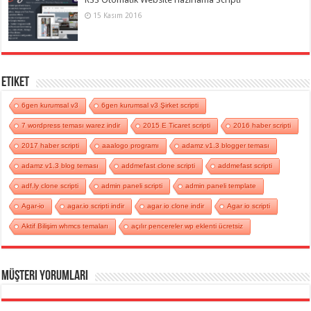
15 Kasım 2016
Etiket
6gen kurumsal v3
6gen kurumsal v3 Şirket scripti
7 wordpress teması warez indir
2015 E Ticaret scripti
2016 haber scripti
2017 haber scripti
aaalogo programı
adamz v1.3 blogger teması
adamz v1.3 blog teması
addmefast clone scripti
addmefast scripti
adf.ly clone scripti
admin paneli scripti
admin paneli template
Agar-io
agar.io scripti indir
agar io clone indir
Agar io scripti
Aktif Bilişim whmcs temaları
açılır pencereler wp eklenti ücretsiz
Müşteri Yorumları