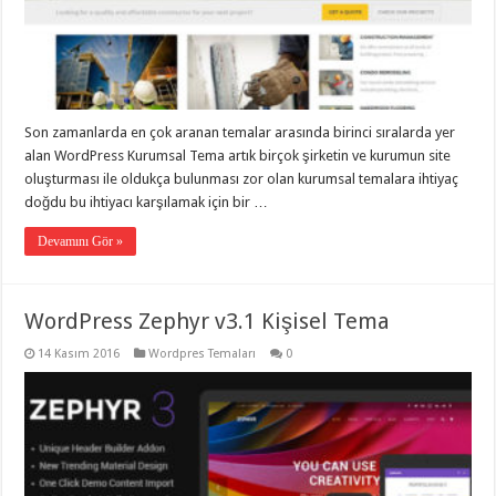
gaziantep
organizasyon
,
gaziantep
organizasyon
,
gaziantep
organizasyon
,
gaziantep
organizasyon
,
Son zamanlarda en çok aranan temalar arasında birinci sıralarda yer
gaziantep
alan WordPress Kurumsal Tema artık birçok şirketin ve kurumun site
organizasyon
,
gaziantep
oluşturması ile oldukça bulunması zor olan kurumsal temalara ihtiyaç
palyaço
,
doğdu bu ihtiyacı karşılamak için bir …
twitter
takipçi
hilesi
,
Devamını Gör »
twitter
takipçi
hilesi
,
instagram
WordPress Zephyr v3.1 Kişisel Tema
takipçi
hilesi
,
14 Kasım 2016
Wordpres Temaları
0