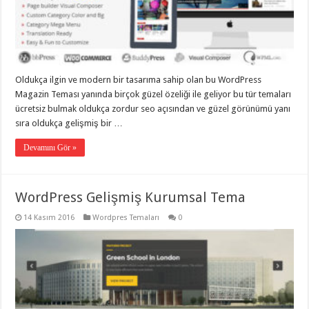
eve
taşımacılık
,
gaziantep
evden
eve
taşımacılık
,
gaziantep
evden
Oldukça ilgin ve modern bir tasarıma sahip olan bu WordPress
eve
Magazin Teması yanında birçok güzel özeliği ile geliyor bu tür temaları
taşımacılık
,
gaziantep
ücretsiz bulmak oldukça zordur seo açısından ve güzel görünümü yanı
evden
sıra oldukça gelişmiş bir …
eve
taşımacılık
,
gaziantep
Devamını Gör »
evden
eve
taşımacılık
,
evden
WordPress Gelişmiş Kurumsal Tema
eve
taşımacılık
,
14 Kasım 2016
Wordpres Temaları
0
gaziantep
asansörlü
taşıma
,
gaziantep
evden
eve
taşımacılık
,
gaziantep
organizasyon
,