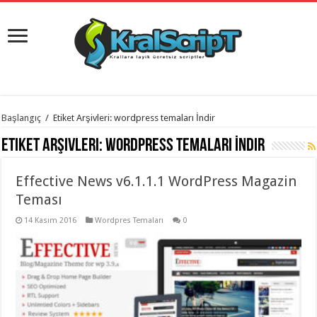
istanbul
Başlangıç
/
Etiket Arşivleri: wordpress temaları İndir
organizasyon
evden
Etiket Arşivleri:
wordpress temaları İndir
eve
taşımacılık
,
gaziantep
Effective News v6.1.1.1 WordPress Magazin
organizasyon
,
gaziantep
Teması
evden
eve
14 Kasım 2016
Wordpres Temaları
0
taşımacılık
,
evden
eve
taşımacılık
,
gaziantep
evden
eve
taşımacılık
,
evden