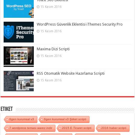
15 Kasım 2016
WordPress Güvenlik Eklentisi iThemes Security Pro
15 Kasım 2016
Maxima Dizi Scripti
15 Kasım 2016
RSS Otomatik Website Hazırlama Scripti
15 Kasım 2016
Etiket
6gen kurumsal v3
6gen kurumsal v3 Şirket scripti
7 wordpress teması warez indir
2015 E Ticaret scripti
2016 haber scripti