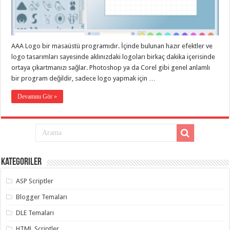
eve
taşımacılık
,
gaziantep
evden
eve
taşımacılık
,
AAA Logo bir masaüstü programıdır. İçinde bulunan hazır efektler ve
gaziantep
evden
logo tasarımları sayesinde aklınızdaki logoları birkaç dakika içerisinde
eve
ortaya çıkartmanızı sağlar. Photoshop ya da Corel gibi genel anlamlı
taşımacılık
,
bir program değildir, sadece logo yapmak için …
gaziantep
evden
eve
Devamını Gör »
taşımacılık
,
gaziantep
evden
eve
taşımacılık
,
evden
eve
taşımacılık
,
Kategoriler
gaziantep
asansörlü
taşıma
,
ASP Scriptler
gaziantep
evden
Blogger Temaları
eve
taşımacılık
,
DLE Temaları
gaziantep
organizasyon
,
HTML Scriptler