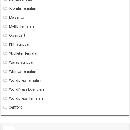
gaziantep
organizasyon
,
Joomla Temaları
gaziantep
organizasyon
,
Magento
gaziantep
organizasyon
,
MyBB Temaları
gaziantep
organizasyon
,
OpenCart
gaziantep
organizasyon
,
PHP Scriptler
gaziantep
palyaço
,
Vbulletin Temaları
twitter
takipçi
Warez Scriptler
hilesi
,
twitter
Whmcs Temaları
takipçi
hilesi
,
instagram
Wordpres Temaları
takipçi
hilesi
,
WordPress Eklentileri
Wordpress Temaları
Xenforo