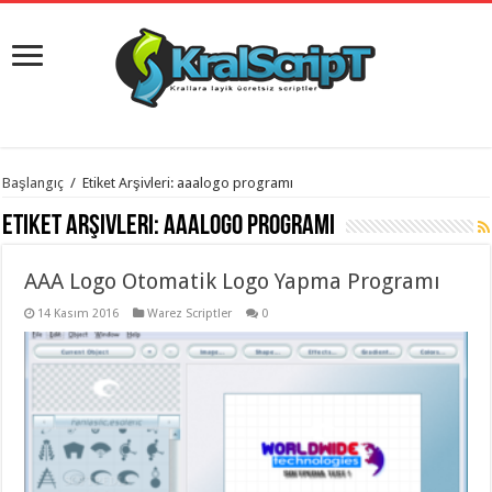
istanbul
Başlangıç
/
Etiket Arşivleri: aaalogo programı
organizasyon
evden
Etiket Arşivleri:
aaalogo programı
eve
taşımacılık
,
gaziantep
AAA Logo Otomatik Logo Yapma Programı
organizasyon
,
gaziantep
evden
14 Kasım 2016
Warez Scriptler
0
eve
taşımacılık
,
evden
eve
taşımacılık
,
gaziantep
evden
eve
taşımacılık
,
evden