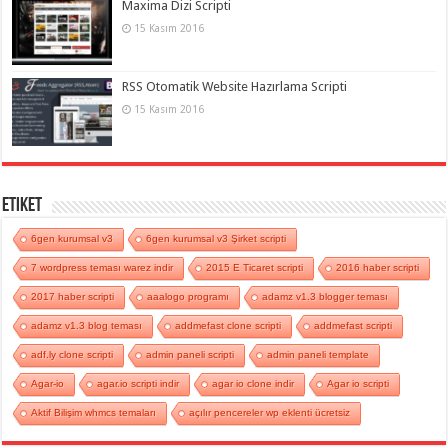
Maxima Dizi Scripti
15 Kasım 2016
RSS Otomatik Website Hazırlama Scripti
15 Kasım 2016
Etiket
6gen kurumsal v3
6gen kurumsal v3 Şirket scripti
7 wordpress teması warez indir
2015 E Ticaret scripti
2016 haber scripti
2017 haber scripti
aaalogo programı
adamz v1.3 blogger teması
adamz v1.3 blog teması
addmefast clone scripti
addmefast scripti
adf.ly clone scripti
admin paneli scripti
admin paneli template
Agar-io
agar.io scripti indir
agar io clone indir
Agar io scripti
Aktif Bilişim whmcs temaları
açılır pencereler wp eklenti ücretsiz