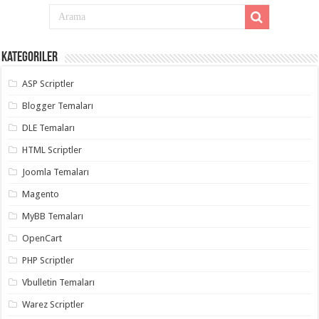
eve
taşımacılık
,
gaziantep
evden
eve
taşımacılık
Kategoriler
,
gaziantep
evden
ASP Scriptler
eve
taşımacılık
,
Blogger Temaları
gaziantep
evden
DLE Temaları
eve
taşımacılık
,
HTML Scriptler
gaziantep
evden
Joomla Temaları
eve
taşımacılık
,
Magento
evden
eve
taşımacılık
MyBB Temaları
,
gaziantep
asansörlü
OpenCart
taşıma
,
gaziantep
PHP Scriptler
evden
eve
Vbulletin Temaları
taşımacılık
,
gaziantep
Warez Scriptler
organizasyon
,