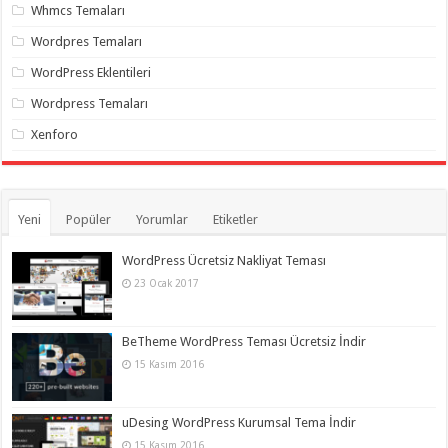
gaziantep
Whmcs Temaları
organizasyon
,
gaziantep
Wordpres Temaları
organizasyon
,
gaziantep
WordPress Eklentileri
organizasyon
,
gaziantep
Wordpress Temaları
organizasyon
,
gaziantep
Xenforo
organizasyon
,
gaziantep
palyaço
,
twitter
takipçi
hilesi
,
Yeni
Popüler
Yorumlar
Etiketler
twitter
takipçi
hilesi
,
WordPress Ücretsiz Nakliyat Teması
instagram
23 Ocak 2017
takipçi
hilesi
,
BeTheme WordPress Teması Ücretsiz İndir
15 Kasım 2016
uDesing WordPress Kurumsal Tema İndir
15 Kasım 2016