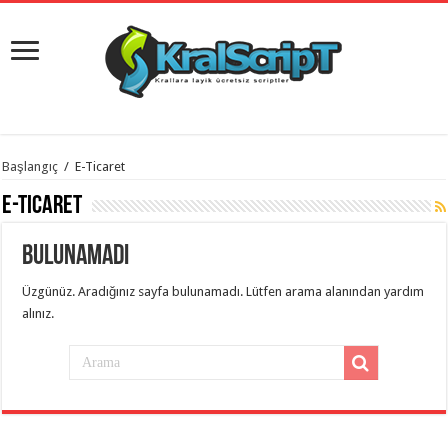
istanbul
Başlangıç
/
E-Ticaret
organizasyon
evden
E-Ticaret
eve
taşımacılık
,
gaziantep
Bulunamadı
organizasyon
,
gaziantep
evden
Üzgünüz. Aradığınız sayfa bulunamadı. Lütfen arama alanından yardım
eve
alınız.
taşımacılık
,
evden
eve
taşımacılık
,
gaziantep
evden
eve
taşımacılık
,
evden